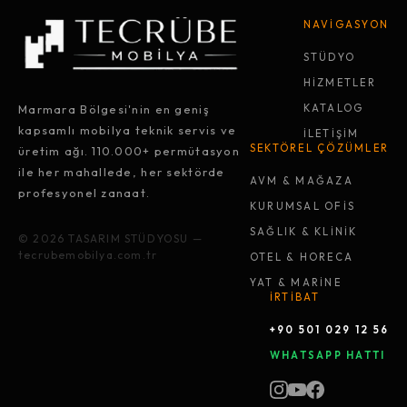
NAVİGASYON
STÜDYO
HİZMETLER
Marmara Bölgesi'nin en geniş
KATALOG
kapsamlı mobilya teknik servis ve
İLETİŞİM
SEKTÖREL ÇÖZÜMLER
üretim ağı. 110.000+ permütasyon
ile her mahallede, her sektörde
AVM & MAĞAZA
profesyonel zanaat.
KURUMSAL OFİS
SAĞLIK & KLİNİK
© 2026 TASARIM STÜDYOSU —
tecrubemobilya.com.tr
OTEL & HORECA
YAT & MARİNE
İRTİBAT
+90 501 029 12 56
WHATSAPP HATTI