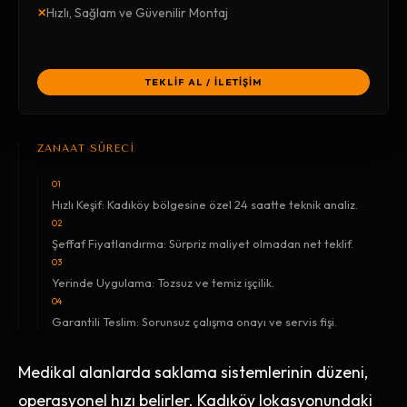
×
Hızlı, Sağlam ve Güvenilir Montaj
TEKLİF AL / İLETİŞİM
ZANAAT SÜRECİ
01
Hızlı Keşif: Kadıköy bölgesine özel 24 saatte teknik analiz.
02
Şeffaf Fiyatlandırma: Sürpriz maliyet olmadan net teklif.
03
Yerinde Uygulama: Tozsuz ve temiz işçilik.
04
Garantili Teslim: Sorunsuz çalışma onayı ve servis fişi.
Medikal alanlarda saklama sistemlerinin düzeni,
operasyonel hızı belirler. Kadıköy lokasyonundaki