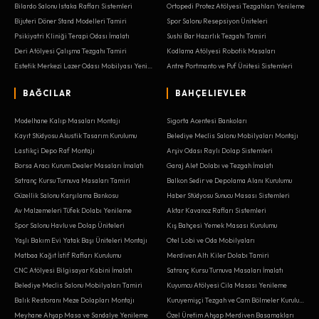
Bilardo Salonu Istaka Rafları Sistemleri
Ortopedi Protez Atölyesi Tezgahları Yenileme
Bijuteri Döner Stand Modelleri Tamiri
Spor Salonu Resepsiyon Üniteleri
Psikiyatri Kliniği Terapi Odası İmalatı
Sushi Bar Hazırlık Tezgahı Tamiri
Deri Atölyesi Çalışma Tezgahı Tamiri
Kodlama Atölyesi Robotik Masaları
Estetik Merkezi Lazer Odası Mobilyası Yenileme
Antre Portmanto ve Puf Ünitesi Sistemleri
BAĞCILAR
BAHÇELIEVLER
Modelhane Kalıp Masaları Montajı
Sigorta Acentesi Bankoları
Kayıt Stüdyosu Akustik Tasarım Kurulumu
Belediye Meclis Salonu Mobilyaları Montajı
Lastikçi Depo Raf Montajı
Arşiv Odası Raylı Dolap Sistemleri
Borsa Aracı Kurum Dealer Masaları İmalatı
Garaj Alet Dolabı ve Tezgah İmalatı
Satranç Kursu Turnuva Masaları Tamiri
Balkon Sedir ve Depolama Alanı Kurulumu
Güzellik Salonu Karşılama Bankosu
Haber Stüdyosu Sunucu Masası Sistemleri
Av Malzemeleri Tüfek Dolabı Yenileme
Aktar Kavanoz Rafları Sistemleri
Spor Salonu Havlu ve Dolap Üniteleri
Kış Bahçesi Yemek Masası Kurulumu
Yaşlı Bakım Evi Yatak Başı Üniteleri Montajı
Otel Lobi ve Oda Mobilyaları
Matbaa Kağıt İstif Rafları Kurulumu
Merdiven Altı Kiler Dolabı Tamiri
CNC Atölyesi Bilgisayar Kabini İmalatı
Satranç Kursu Turnuva Masaları İmalatı
Belediye Meclis Salonu Mobilyaları Tamiri
Kuyumcu Atölyesi Cila Masası Yenileme
Balık Restoranı Meze Dolapları Montajı
Kuruyemişçi Tezgah ve Cam Bölmeler Kurulumu
Meyhane Ahşap Masa ve Sandalye Yenileme
Özel Üretim Ahşap Merdiven Basamakları