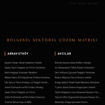
7/24 Teknik Destek
BÖLGESEL SEKTÖREL ÇÖZÜM MATRİSİ
ARNAVUTKÖY
AVCILAR
Bijuteri Döner Stand Modelleri İmalatı
Bilardo Salonu Istaka Rafları Montajı
Saatçi Tamir Tezgahı ve Vitrini Yenileme
Av Malzemeleri Tüfek Dolabı Sistemleri
Butik Mağaza Aksesuar Standları
Deri Atölyesi Çalışma Tezgahı Yenileme
Bebek Odası Alt Değiştirme Ünitesi Kurulumu
Radyo Stüdyosu Yayın Masası İmalatı
Oto Servis Takım Arabası ve Tezgah Yenileme
Kargo Şubesi Paket Kabul Bankosu Yenileme
Antre Portmanto ve Puf Ünitesi Montajı
Tiyatro Sahne Dekoru Ahşap İşleri İmalatı
Saatçi Tamir Tezgahı ve Vitrini
Optik Mağazası Lens Deneme Masaları Montajı
Antre Portmanto ve Puf Ünitesi Tasarımı
Yazılım Ofisi Ergonomik Çalışma Masası Kurulumu
Sinema Salonu Gişe ve Büfe
Baharatçı Ahşap Çekmece Tamiri