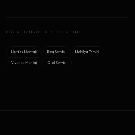
DİĞER UZMANLIK ALANLARIMIZ
Mutfak Montajı
Ikea Servis
Mobilya Tamiri
Vivense Montaj
Otel Servisi