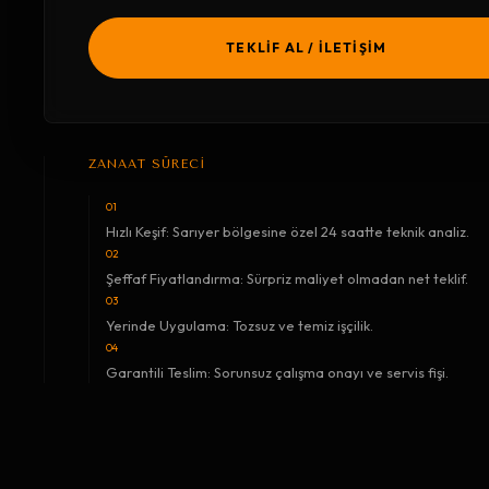
TEKLİF AL / İLETİŞİM
ZANAAT SÜRECİ
01
Hızlı Keşif: Sarıyer bölgesine özel 24 saatte teknik analiz.
02
Şeffaf Fiyatlandırma: Sürpriz maliyet olmadan net teklif.
03
Yerinde Uygulama: Tozsuz ve temiz işçilik.
04
Garantili Teslim: Sorunsuz çalışma onayı ve servis fişi.