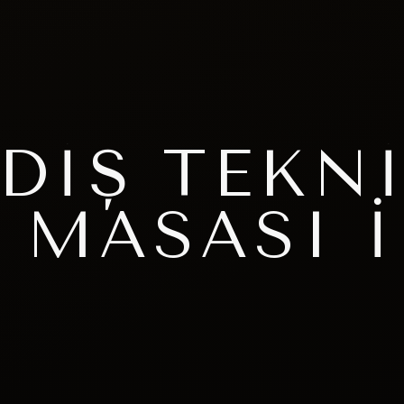
 DIŞ TEKN
 MASASI 