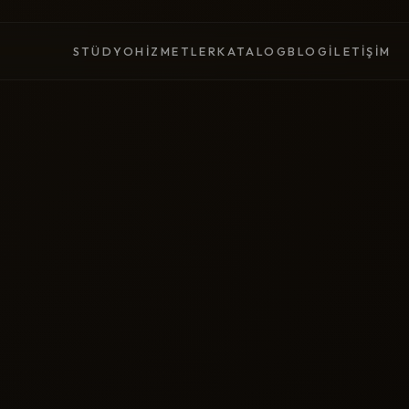
STÜDYO
HIZMETLER
KATALOG
BLOG
İLETIŞIM