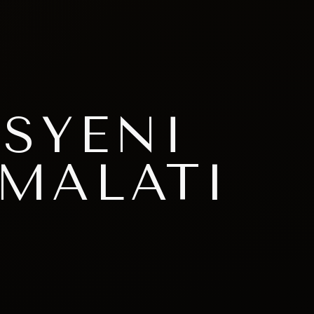
ISYENI
İMALATI