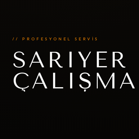
// PROFESYONEL SERVİS
SARIYER
ÇALIŞMA