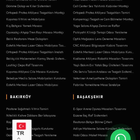
Gömme Dolap ve Kiler Sistemleri
Call Center Ses Yalıtımlı Kabinler Montajı
Ortopedi Protez Atölyesi Tezgahları Montajı
Ortopedi Protez Atölyesi Tezgahları Tamiri
Kuyumcu Vitrini ve Mobilyası
Kuruyemişçi Tezgah ve Cam Bölmeler Montajı
Kış Bahçesi Yemek Masası
Yoga Salonu Ahşap Zemin ve Raflar
Oyuncakçı Ahşap Tren Rayı Masası Montajı
Psikiyatri Kliniği Terapi Odası Yenileme
Balık Restoranı Meze Dolapları
Optik Mağazası Lens Deneme Masaları
Estetik Merkezi Lazer Odası Mobilyası Tasarımı
CNC Atölyesi Bilgisayar Kabini Tasarımı
Ortopedi Protez Atölyesi Tezgahları İmalatı
Estetik Merkezi Lazer Odası Mobilyası Kurulumu
Balıkçılık Malzemeleri Kamış Standı Sistemleri
Kodlama Atölyesi Robotik Masaları Tasarımı
Lastikçi Depo Raf Tasarımı
Yaşlı Bakım Evi Yatak Başı Üniteleri Tasarımı
Kuyumcu Atölyesi Cila Masası Kurulumu
Oto Servis Takım Arabası ve Tezgah Sistemleri
Belediye Meclis Salonu Mobilyaları Kurulumu
Veteriner Ameliyathane Dolapları Tamiri
Estetik Merkezi Lazer Odası Mobilyası
Fabrika Yemekhane Masa Sandalye
BAKIRKÖY
BAŞAKŞEHIR
Pastane Soğutmalı Vitrin Tamiri
E-Spor Arena Oyuncu Masaları Tasarımı
Nitelikli Kahve Dükkanı Bar İstasyonu
Eczane İlaç Raf Sistemleri
Ray Dolap Tamiri
Restoran Bahçe Bölme Çitleri
Sushi Bar Hazırlık Tezgahı Kurulumu
Adliye Mahkeme Salonu Kürsüleri Sistemleri
TR
Garaj Alet Dolabı ve Tezgah Yenileme
Hobi Odası Maket Masası