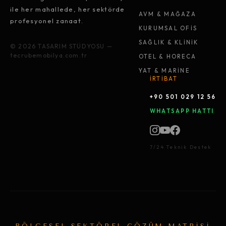
ile her mahallede, her sektörde
AVM & MAĞAZA
profesyonel zanaat.
KURUMSAL OFİS
SAĞLIK & KLİNİK
© 2026 TASARIM STÜDYOSU —
tecrubemobilya.com.tr
OTEL & HORECA
YAT & MARİNE
İRTİBAT
+90 501 029 12 56
WHATSAPP HATTI
7/24 Teknik Destek