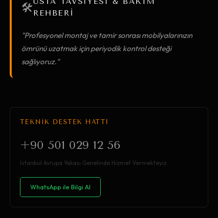
USTA TAVSİYESİ & BAKIM
🛠️
REHBERİ
"Profesyonel montaj ve tamir sonrası mobilyalarınızın
ömrünü uzatmak için periyodik kontrol desteği
sağlıyoruz."
TEKNİK DESTEK HATTI
+90 501 029 12 56
İstanbul Avrupa Yakası Genelinde Hizmet Vermekteyiz.
WhatsApp ile Bilgi Al