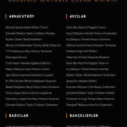
BÖLGESEL SEKTÖREL ÇÖZÜM MATRİSİ
ARNAVUTKÖY
AVCILAR
Bilardo Salonu Istaka Rafları Tamiri
Sushi Bar Hazırlık Tezgahı Tamiri
Çikolata Dükkanı Teşhir Üniteleri Montajı
Kayıt Stüdyosu Akustik Tasarım Sistemleri
Bijuteri Döner Stand Modelleri
Kış Bahçesi Yemek Masası Kurulumu
Balıkçılık Malzemeleri Kamış Standı Tasarımı
Satranç Kursu Turnuva Masaları Yenileme
TV Prodüksiyon Reji Masası Yenileme
Matbaa Kağıt İstif Rafları
Marangoz Servisi
Veteriner Kliniği Muayene Masaları
Fizik Tedavi Merkezi Egzersiz Barları
Sushi Bar Hazırlık Tezgahı Tasarımı
Radyo Stüdyosu Yayın Masası Tamiri
Kış Bahçesi Yemek Masası Montajı
Spor Salonu Soyunma Dolapları (Locker)
Bijuteri Döner Stand Modelleri Sistemleri
Ev Ofis (Home Office) Kütüphane Tasarımı
Şarap Evi Mahzen Rafları
Bebek Mağazası Beşik Teşhir Alanı Kurulumu
Kuyumcu Atölyesi Cila Masası Sistemleri
Teras Ahşap Deck ve Zemin Uygulama
Çikolata Dükkanı Teşhir Üniteleri İmalatı
Oyuncakçı Ahşap Tren Rayı Masası Tasarımı
Psikiyatri Kliniği Terapi Odası Tasarımı
Çikolata Dükkanı Teşhir Üniteleri Sistemleri
Fotoğraf Stüdyosu Arka Fon Sistemleri
BAĞCILAR
BAHÇELIEVLER
Antre Portmanto ve Puf Ünitesi Tamiri
Hobi Odası Maket Masası Sistemleri