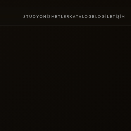
STÜDYO
HIZMETLER
KATALOG
BLOG
İLETIŞIM