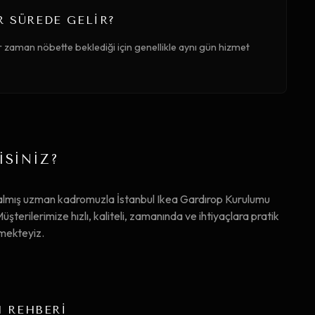
R SÜREDE GELIR?
r zaman nöbette beklediği için genellikle aynı gün hizmet
İSİNİZ?
almış uzman kadromuzla İstanbul Ikea Gardırop Kurulumu
erilerimize hızlı, kaliteli, zamanında ve ihtiyaçlara pratik
mekteyiz.
M REHBERİ