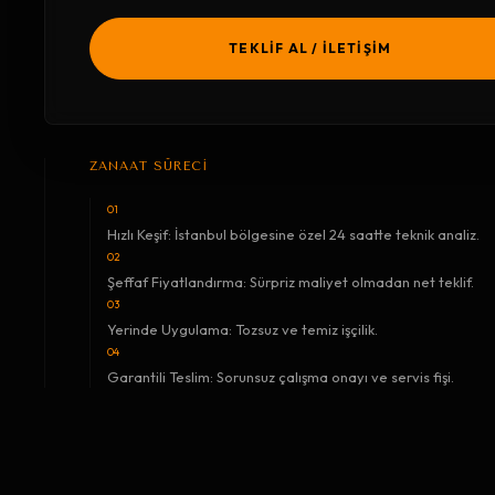
TEKLİF AL / İLETİŞİM
ZANAAT SÜRECİ
01
Hızlı Keşif: İstanbul bölgesine özel 24 saatte teknik analiz.
02
Şeffaf Fiyatlandırma: Sürpriz maliyet olmadan net teklif.
03
Yerinde Uygulama: Tozsuz ve temiz işçilik.
04
Garantili Teslim: Sorunsuz çalışma onayı ve servis fişi.