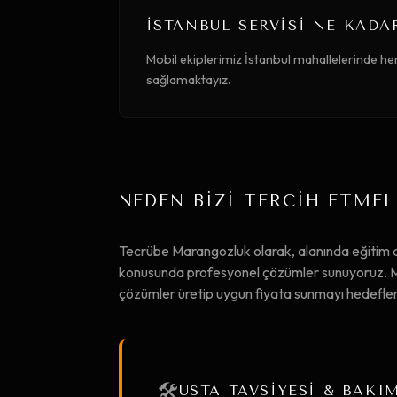
İSTANBUL SERVISI NE KADA
Mobil ekiplerimiz İstanbul mahallelerinde he
sağlamaktayız.
NEDEN BİZİ TERCİH ETMEL
Tecrübe Marangozluk olarak, alanında eğitim 
konusunda profesyonel çözümler sunuyoruz. Müşt
çözümler üretip uygun fiyata sunmayı hedefle
🛠️
USTA TAVSİYESİ & BAKI