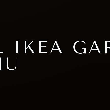
L IKEA GA
MU