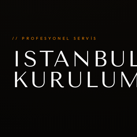
// PROFESYONEL SERVİS
İSTANBU
KURULU