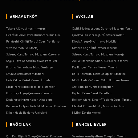
ARNAVUTKÖY
AVCILAR
Tabela Atölyesi Kesim Masası
Optik Mağazası Lens Deneme Masaları Yenileme
Ev Ofis (Home Office) Kütüphane Kurulumu
Çikolata Dükkanı Teşhir Üniteleri İmalatı
Psikiyatri Kliniği Terapi Odası Yenileme
Kiosk Ahşap Giydirme ve Modülleri
Vivense Mobilya Montajı
Matbaa Kağıt İstif Rafları Tasarımı
Satranç Kursu Turnuva Masaları Kurulumu
Satranç Kursu Turnuva Masaları Montajı
Soğuk Hava Deposu İzolasyon Panelleri
Adliye Mahkeme Salonu Kürsüleri Tasarımı
Fabrika Yemekhane Masa Sandalye
Kış Bahçesi Yemek Masası Tamiri
Oyun Salonu Gamer Masaları
Balık Restoranı Meze Dolapları Tasarımı
Hobi Odası Maket Masası İmalatı
Müzik Aleti Mağazası Gitar Standları Tasarımı
Modelhane Kalıp Masaları Sistemleri
Otel Mini Bar Ünite Mobilyaları
Baharatçı Ahşap Çekmece Kurulumu
Bijuteri Döner Stand Modelleri
Decking ve Havuz Kenarı Ahşapları
Reklam Ajansı Kreatif Toplantı Odası Tasarımı
Kodlama Atölyesi Robotik Masaları Kurulumu
Elektrik Panosu Montaj Masası Kurulumu
Klinik Hasta Bekleme Üniteleri
Mutfak Dolabı Montajı
BAĞCILAR
BAHÇELIEVLER
Çatı Katı Eğimli Dolap Çözümleri Kurulumu
Veteriner Ameliyathane Dolapları Tamiri