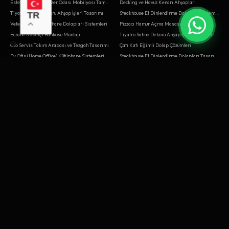
Estetik Merkezi Lazer Odası Mobilyası Tamiri
Decking ve Havuz Kenarı Ahşapları
Tiyatro Sahne Dekoru Ahşap İşleri Tasarımı
Steakhouse Et Dinlendirme Dolapları Sistemleri
TR
Veteriner Ameliyathane Dolapları Sistemleri
Pizzacı Hamur Açma Masası Montajı
Eczane Nöbetçi Bankosu Montajı
Tiyatro Sahne Dekoru Ahşap İşleri Yenileme
Oto Servis Takım Arabası ve Tezgah Tasarımı
Çatı Katı Eğimli Dolap Çözümleri
Ev Ofis (Home Office) Kütüphane Sistemleri
Steakhouse Et Dinlendirme Dolapları Tasarımı
Müzik Aleti Mağazası Gitar Standları Sistemleri
Haber Stüdyosu Sunucu Masası Sistemleri
Dernek Lokali Oyun Masaları İmalatı
Parfümeri Duvar Raf Kurulumu
Veteriner Ameliyathane Dolapları Montajı
Elektrik Panosu Montaj Masası İmalatı
Mağaza Teşhir Standı Üretimi
Giyinme Odası Ada Modülü Şifonyer Tasarımı
Escape Room (Kaçış Oyunu) Dekoru Sistemleri
Tabela Atölyesi Kesim Masası Tasarımı
Garaj Alet Dolabı ve Tezgah İmalatı
Hukuk Bürosu Klasik Ofis Mobilyaları
Bale Stüdyosu Bar ve Aynaları Tamiri
Steakhouse Et Dinlendirme Dolapları Tamiri
BAYRAMPAŞA
BEŞIKTAŞ
Yaşlı Bakım Evi Yatak Başı Üniteleri Yenileme
Kış Bahçesi Yemek Masası Kurulumu
Dernek Lokali Oyun Masaları
Bebek Mağazası Beşik Teşhir Alanı Kurulumu
Saatçi Tamir Tezgahı ve Vitrini Tamiri
Optik Gözlük Teşhir Rafları
Kodlama Atölyesi Robotik Masaları Kurulumu
Nitelikli Kahve Dükkanı Bar İstasyonu Sistemleri
Sushi Bar Hazırlık Tezgahı Yenileme
Belediye Meclis Salonu Mobilyaları Sistemleri
Konsolosluk Vize Bankoları İmalatı
Kargo Şubesi Paket Kabul Bankosu Yenileme