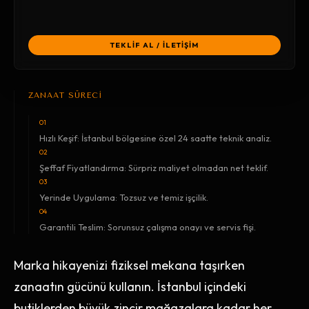
TEKLİF AL / İLETİŞİM
ZANAAT SÜRECİ
01
Hızlı Keşif: İstanbul bölgesine özel 24 saatte teknik analiz.
02
Şeffaf Fiyatlandırma: Sürpriz maliyet olmadan net teklif.
03
Yerinde Uygulama: Tozsuz ve temiz işçilik.
04
Garantili Teslim: Sorunsuz çalışma onayı ve servis fişi.
Marka hikayenizi fiziksel mekana taşırken
zanaatın gücünü kullanın. İstanbul içindeki
butiklerden büyük zincir mağazalara kadar her