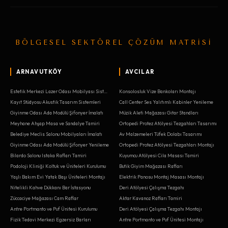
BÖLGESEL SEKTÖREL ÇÖZÜM MATRİSİ
ARNAVUTKÖY
AVCILAR
Estetik Merkezi Lazer Odası Mobilyası Sistemleri
Konsolosluk Vize Bankoları Montajı
Kayıt Stüdyosu Akustik Tasarım Sistemleri
Call Center Ses Yalıtımlı Kabinler Yenileme
Giyinme Odası Ada Modülü Şifonyer İmalatı
Müzik Aleti Mağazası Gitar Standları
Meyhane Ahşap Masa ve Sandalye Tamiri
Ortopedi Protez Atölyesi Tezgahları Tasarımı
Belediye Meclis Salonu Mobilyaları İmalatı
Av Malzemeleri Tüfek Dolabı Tasarımı
Giyinme Odası Ada Modülü Şifonyer Yenileme
Ortopedi Protez Atölyesi Tezgahları Montajı
Bilardo Salonu Istaka Rafları Tamiri
Kuyumcu Atölyesi Cila Masası Tamiri
Podoloji Kliniği Koltuk ve Üniteleri Kurulumu
Butik Giyim Mağazası Rafları
Yaşlı Bakım Evi Yatak Başı Üniteleri Montajı
Elektrik Panosu Montaj Masası Montajı
Nitelikli Kahve Dükkanı Bar İstasyonu
Deri Atölyesi Çalışma Tezgahı
Züccaciye Mağazası Cam Raflar
Aktar Kavanoz Rafları Tamiri
Antre Portmanto ve Puf Ünitesi Kurulumu
Deri Atölyesi Çalışma Tezgahı Montajı
Fizik Tedavi Merkezi Egzersiz Barları
Antre Portmanto ve Puf Ünitesi Montajı