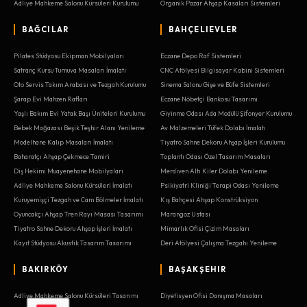
Adliye Mahkeme Salonu Kürsüleri Kurulumu
Organik Pazar Ahşap Kasaları Sistemleri
BAĞCILAR
BAHÇELIEVLER
Pilates Stüdyosu Ekipman Mobilyaları
Eczane Depo Raf Sistemleri
Satranç Kursu Turnuva Masaları İmalatı
CNC Atölyesi Bilgisayar Kabini Sistemleri
Oto Servis Takım Arabası ve Tezgah Kurulumu
Sinema Salonu Gişe ve Büfe Sistemleri
Şarap Evi Mahzen Rafları
Eczane Nöbetçi Bankosu Tasarımı
Yaşlı Bakım Evi Yatak Başı Üniteleri Kurulumu
Giyinme Odası Ada Modülü Şifonyer Kurulumu
Bebek Mağazası Beşik Teşhir Alanı Yenileme
Av Malzemeleri Tüfek Dolabı İmalatı
Modelhane Kalıp Masaları İmalatı
Tiyatro Sahne Dekoru Ahşap İşleri Kurulumu
Baharatçı Ahşap Çekmece Tamiri
Toplantı Odası Özel Tasarım Masaları
Diş Hekimi Muayenehane Mobilyaları
Merdiven Altı Kiler Dolabı Yenileme
Adliye Mahkeme Salonu Kürsüleri İmalatı
Psikiyatri Kliniği Terapi Odası Yenileme
Kuruyemişçi Tezgah ve Cam Bölmeler İmalatı
Kış Bahçesi Ahşap Konstrüksiyon
Oyuncakçı Ahşap Tren Rayı Masası Tasarımı
Marangoz Ustası
Tiyatro Sahne Dekoru Ahşap İşleri İmalatı
Mimarlık Ofisi Çizim Masaları
Kayıt Stüdyosu Akustik Tasarım Tasarımı
Deri Atölyesi Çalışma Tezgahı Yenileme
BAKIRKÖY
BAŞAKŞEHIR
Adliye Mahkeme Salonu Kürsüleri Tasarımı
Diyetisyen Ofisi Danışma Masaları