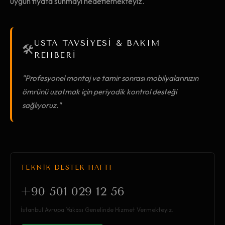
uygun fiyata sunmayı hedeflemekteyiz.
USTA TAVSİYESİ & BAKIM
🛠️
REHBERİ
"Profesyonel montaj ve tamir sonrası mobilyalarınızın
ömrünü uzatmak için periyodik kontrol desteği
sağlıyoruz."
TEKNİK DESTEK HATTI
+90 501 029 12 56
İstanbul Avrupa Yakası Genelinde Hizmet Vermekteyiz.