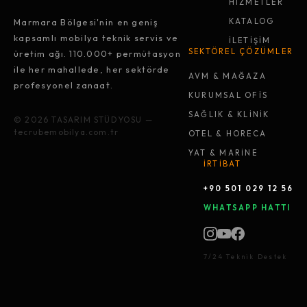
HİZMETLER
Marmara Bölgesi'nin en geniş
KATALOG
kapsamlı mobilya teknik servis ve
İLETİŞİM
SEKTÖREL ÇÖZÜMLER
üretim ağı. 110.000+ permütasyon
ile her mahallede, her sektörde
AVM & MAĞAZA
profesyonel zanaat.
KURUMSAL OFİS
SAĞLIK & KLİNİK
© 2026 TASARIM STÜDYOSU —
tecrubemobilya.com.tr
OTEL & HORECA
YAT & MARİNE
İRTİBAT
+90 501 029 12 56
WHATSAPP HATTI
7/24 Teknik Destek