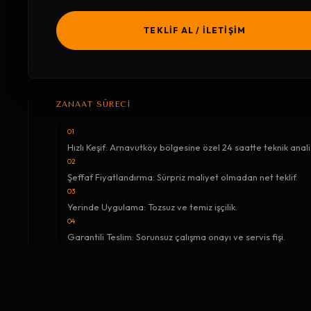
TEKLİF AL / İLETİŞİM
ZANAAT SÜRECİ
01
Hızlı Keşif: Arnavutköy bölgesine özel 24 saatte teknik anali
02
Şeffaf Fiyatlandırma: Sürpriz maliyet olmadan net teklif.
03
Yerinde Uygulama: Tozsuz ve temiz işçilik.
04
Garantili Teslim: Sorunsuz çalışma onayı ve servis fişi.