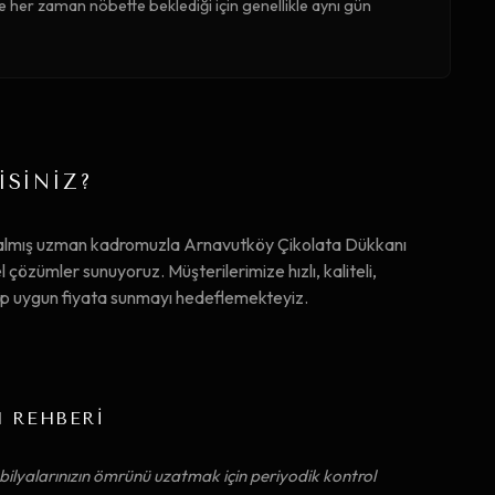
 her zaman nöbette beklediği için genellikle aynı gün
İSİNİZ?
 almış uzman kadromuzla Arnavutköy Çikolata Dükkanı
çözümler sunuyoruz. Müşterilerimize hızlı, kaliteli,
ip uygun fiyata sunmayı hedeflemekteyiz.
M REHBERİ
ilyalarınızın ömrünü uzatmak için periyodik kontrol