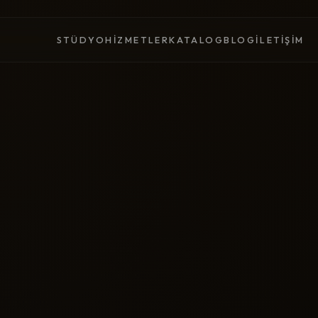
STÜDYO
HIZMETLER
KATALOG
BLOG
İLETIŞIM