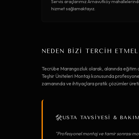
Servis araçlarımız Arnavutköy mahallelerinde
hizmet sağlamaktayız.
NEDEN BİZİ TERCİH ETMEL
Tecrübe Marangozluk olarak, alanında eğitim
Teşhir Üniteleri Montajı konusunda profesyonel 
zamanında ve ihtiyaçlara pratik çözümler üret
🛠️
USTA TAVSİYESİ & BAKI
"Profesyonel montaj ve tamir sonrası mob