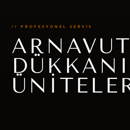
// PROFESYONEL SERVİS
ARNAVUT
DÜKKANI
ÜNITELE