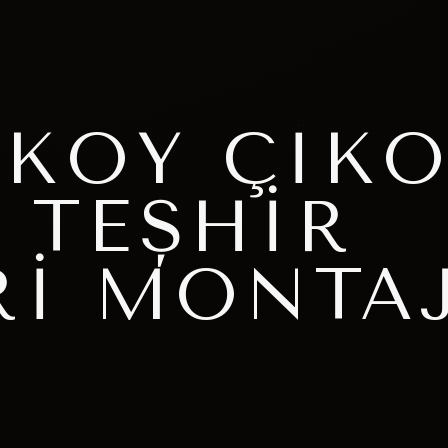
KÖY ÇIKO
 TEŞHIR
RI MONTA