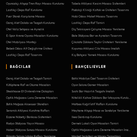
Oyuncakçı Ahşap Tren Rayı Masası Kurulumu
Tabela Atölyesi Kesim Masası Sistemleri
Lastikçi Depo Raf Kurulumu
Podoloji Kliniği Koltuk ve Üniteleri Tasarımı
Fuar Standı Karşılama Masası
Hobi Odası Maket Masası Tasarımı
Garaj Alet Dolabı ve Tezgah Kurulumu
Lastikçi Depo Raf Tamiri
Otel Valiz Sehpası ve Aynalık
Diş Teknisyeni Çalışma Masası Yenileme
E-Spor Arena Oyuncu Masaları Kurulumu
Bale Stüdyosu Bar ve Aynaları Tasarımı
Otel Mobilyası Montajı
Çikolata Dükkanı Teşhir Üniteleri Yenileme
Bebek Odası Alt Değiştirme Ünitesi
Kuyumcu Atölyesi Cila Masası İmalatı
Lastikçi Depo Raf Tasarımı
Kış Bahçesi Yemek Masası Kurulumu
BAĞCILAR
BAHÇELIEVLER
Garaj Alet Dolabı ve Tezgah Tamiri
Butik Mobilya Özel Tasarım Üniteleri
Kütüphane Raf ve Okuma Masaları
Oyun Salonu Gamer Masaları
Steakhouse Et Dinlendirme Dolapları
Sushi Bar Hazırlık Tezgahı İmalatı
Optik Mağazası Lens Deneme Masaları
Nitelikli Kahve Dükkanı Bar İstasyonu Kurulumu
Butik Mağaza Aksesuar Standları
Matbaa Kağıt İstif Rafları Kurulumu
Seramik Atölyesi Kurutma Rafları
Meyhane Ahşap Masa ve Sandalye Yenileme
Eczane Nöbetçi Bankosu Sistemleri
Ikea Gardırop Kurulumu
Radyo Stüdyosu Yayın Masası
Dernek Lokali Oyun Masaları Tamiri
Haber Stüdyosu Sunucu Masası Kurulumu
Optik Mağazası Lens Deneme Masaları İmalatı
Bilardo Salonu Istaka Rafları Yenileme
Market Şarküteri ve Manav Tezgahları