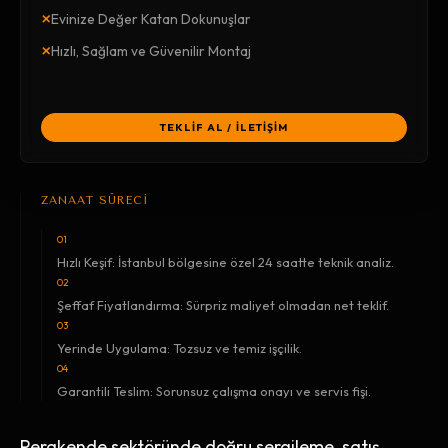
×
Evinize Değer Katan Dokunuşlar
×
Hızlı, Sağlam ve Güvenilir Montaj
TEKLİF AL / İLETİŞİM
ZANAAT SÜRECİ
01
Hızlı Keşif: İstanbul bölgesine özel 24 saatte teknik analiz.
02
Şeffaf Fiyatlandırma: Sürpriz maliyet olmadan net teklif.
03
Yerinde Uygulama: Tozsuz ve temiz işçilik.
04
Garantili Teslim: Sorunsuz çalışma onayı ve servis fişi.
Perakende sektöründe doğru sergileme, satış