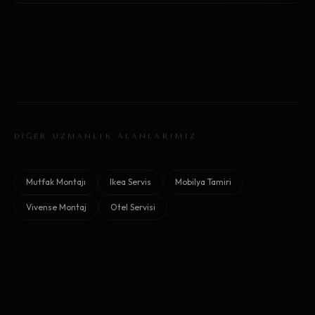
DİĞER UZMANLIK ALANLARIMIZ
Mutfak Montajı
Ikea Servis
Mobilya Tamiri
Vivense Montaj
Otel Servisi