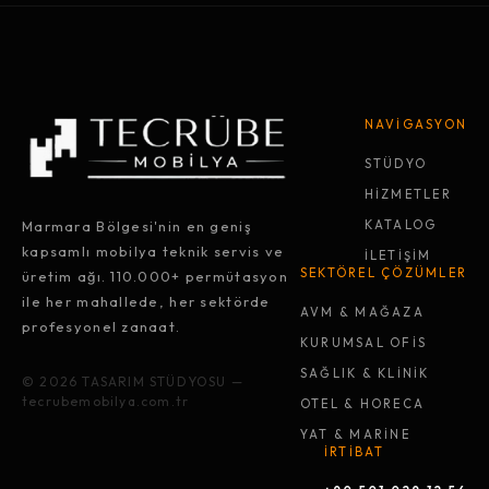
NAVİGASYON
STÜDYO
HİZMETLER
Marmara Bölgesi'nin en geniş
KATALOG
kapsamlı mobilya teknik servis ve
İLETİŞİM
SEKTÖREL ÇÖZÜMLER
üretim ağı. 110.000+ permütasyon
ile her mahallede, her sektörde
AVM & MAĞAZA
profesyonel zanaat.
KURUMSAL OFİS
SAĞLIK & KLİNİK
© 2026 TASARIM STÜDYOSU —
tecrubemobilya.com.tr
OTEL & HORECA
YAT & MARİNE
İRTİBAT