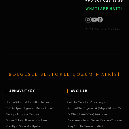
+90 501 029 12 56
WHATSAPP HATTI
7/24 Teknik Destek
BÖLGESEL SEKTÖREL ÇÖZÜM MATRİSİ
ARNAVUTKÖY
AVCILAR
Bilardo Salonu Istaka Rafları Tamiri
Gelinlik Moda Evi Prova Podyumu
CNC Atölyesi Bilgisayar Kabini İmalatı
Yazılım Ofisi Ergonomik Çalışma Masası Yenileme
Mobilya Tamiri ve Revizyonu
Ev Ofis (Home Office) Kütüphane
Eczane Nöbetçi Bankosu Kurulumu
Borsa Aracı Kurum Dealer Masaları Tasarımı
Kreş Uyku Odası Mobilyaları
Kreş Etkinlik Masası Üretimi