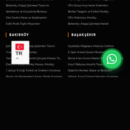
Baharatçı Ahşap Çekmece Tasarımı
Ofis Dosya Arşivleme Sistemleri
Sekreterya ve Karşılama Bankosu
Berber Tezgahı ve Koltuk Montajı
Okul Kantin Masa ve Sandalyeleri
Ofis Mobilyası Montajı
Kafe Pasta Teşhir Reyonları
Baharatçı Ahşap Çekmece İmalatı
BAKIRKÖY
BAŞAKŞEHIR
Çatı Katı Eğimli Dolap Çözümleri Tamiri
Ayakkabı Mağazası Mobilya Üretimi
Vivense Mobilya Montajı
E-Spor Arena Oyuncu Masaları Tasarımı
TR
Yazılım Ofisi Ergonomik Çalışma Masası Tamiri
Borsa Aracı Kurum Dealer Masaları Kurulumu
Elektrik Panosu Montaj Masası Montajı
Kayıt Stüdyosu Akustik Tasarım Sistemleri
Podoloji Kliniği Koltuk ve Üniteleri Kurulumu
Güzellik Merkezi Sedye ve Bankoları
Balıkçılık Malzemeleri Kamış Standı Kurulumu
Satranç Kursu Turnuva Masaları Kurulumu
Spor Salonu Havlu ve Dolap Üniteleri
Okul Kütüphane ve Sınıf Mobilyaları
Garaj Alet Dolabı ve Tezgah
Tiyatro Sahne Dekoru Ahşap İşleri Yenileme
Yazılım Ofisi Ergonomik Çalışma Masası Kurulumu
Lastikçi Depo Raf Sistemleri
Pizzacı Hamur Açma Masası Tamiri
Kargo Şubesi Paket Kabul Bankosu Yenileme
Spa ve Masaj Salonu Ahşap Yatakları
Yazılım Ofisi Ergonomik Çalışma Masası
Bebek Mağazası Beşik Teşhir Alanı Sistemleri
Kargo Şubesi Paket Kabul Bankosu Kurulumu
Toplantı Salonu Konferans Masaları
Tiyatro Sahne Dekoru Ahşap İşleri Sistemleri
Haber Stüdyosu Sunucu Masası Sistemleri
Pizzacı Hamur Açma Masası Kurulumu