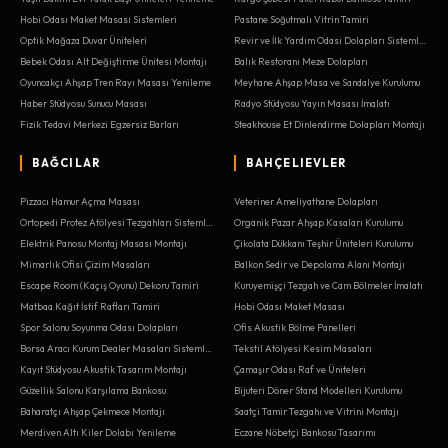
Hobi Odası Maket Masası Sistemleri
Pastane Soğutmalı Vitrin Tamiri
Optik Mağaza Duvar Üniteleri
Revir ve İlk Yardım Odası Dolapları Sistemleri
Bebek Odası Alt Değiştirme Ünitesi Montajı
Balık Restoranı Meze Dolapları
Oyuncakçı Ahşap Tren Rayı Masası Yenileme
Meyhane Ahşap Masa ve Sandalye Kurulumu
Haber Stüdyosu Sunucu Masası
Radyo Stüdyosu Yayın Masası İmalatı
Fizik Tedavi Merkezi Egzersiz Barları
Steakhouse Et Dinlendirme Dolapları Montajı
BAĞCILAR
BAHÇELIEVLER
Pizzacı Hamur Açma Masası
Veteriner Ameliyathane Dolapları
Ortopedi Protez Atölyesi Tezgahları Sistemleri
Organik Pazar Ahşap Kasaları Kurulumu
Elektrik Panosu Montaj Masası Montajı
Çikolata Dükkanı Teşhir Üniteleri Kurulumu
Mimarlık Ofisi Çizim Masaları
Balkon Sedir ve Depolama Alanı Montajı
Escape Room (Kaçış Oyunu) Dekoru Tamiri
Kuruyemişçi Tezgah ve Cam Bölmeler İmalatı
Matbaa Kağıt İstif Rafları Tamiri
Hobi Odası Maket Masası
Spor Salonu Soyunma Odası Dolapları
Ofis Akustik Bölme Panelleri
Borsa Aracı Kurum Dealer Masaları Sistemleri
Tekstil Atölyesi Kesim Masaları
Kayıt Stüdyosu Akustik Tasarım Montajı
Çamaşır Odası Raf ve Üniteleri
Güzellik Salonu Karşılama Bankosu
Bijuteri Döner Stand Modelleri Kurulumu
Baharatçı Ahşap Çekmece Montajı
Saatçi Tamir Tezgahı ve Vitrini Montajı
Merdiven Altı Kiler Dolabı Yenileme
Eczane Nöbetçi Bankosu Tasarımı