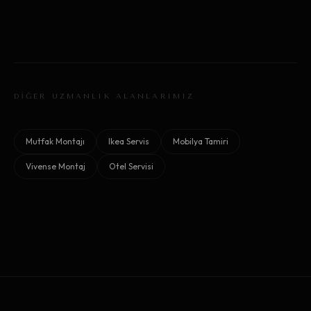
DİĞER UZMANLIK ALANLARIMIZ
Mutfak Montajı
Ikea Servis
Mobilya Tamiri
Vivense Montaj
Otel Servisi