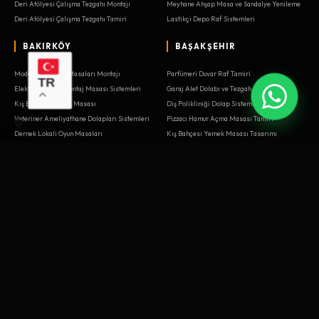
Deri Atölyesi Çalışma Tezgahı Montajı
Meyhane Ahşap Masa ve Sandalye Yenileme
Deri Atölyesi Çalışma Tezgahı Tamiri
Lastikçi Depo Raf Sistemleri
BAKIRKÖY
BAŞAKŞEHIR
Modelhane Kalıp Masaları Montajı
Parfümeri Duvar Raf Tamiri
TR
Elektrik Panosu Montaj Masası Sistemleri
Garaj Alet Dolabı ve Tezgah Kurulumu
Kış Bahçesi Yemek Masası
Diş Polikliniği Dolap Sistemleri
Veteriner Ameliyathane Dolapları Sistemleri
Pizzacı Hamur Açma Masası Tamiri
Dernek Lokali Oyun Masaları
Kış Bahçesi Yemek Masası Tasarımı
Kış Bahçesi Yemek Masası Tamiri
Reklam Ajansı Kreatif Toplantı Odası Sistemleri
Diyetisyen Ofisi Danışma Masaları
Veteriner Kliniği Muayene Masaları
Steakhouse Et Dinlendirme Dolapları
Kafe Pasta Soğutucu Reyon Kasaları
Kış Bahçesi Yemek Masası Yenileme
Kitapçı Ahşap Kitaplık Sistemleri
Haber Stüdyosu Sunucu Masası Montajı
Antre Portmanto ve Puf Ünitesi Sistemleri
Balkon Sedir ve Depolama Alanı Kurulumu
Deri Atölyesi Çalışma Tezgahı Tasarımı
TV Prodüksiyon Reji Masası Kurulumu
Modelhane Kalıp Masaları Tasarımı
Oyuncakçı Ahşap Tren Rayı Masası Tasarımı
Tiyatro Sahne Dekoru Ahşap İşleri Sistemleri
Psikiyatri Kliniği Terapi Odası Tamiri
Lastikçi Depo Raf Montajı
BAYRAMPAŞA
BEŞIKTAŞ