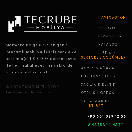
NAVİGASYON
STÜDYO
HİZMETLER
Marmara Bölgesi'nin en geniş
KATALOG
kapsamlı mobilya teknik servis ve
İLETİŞİM
SEKTÖREL ÇÖZÜMLER
üretim ağı. 110.000+ permütasyon
ile her mahallede, her sektörde
AVM & MAĞAZA
profesyonel zanaat.
KURUMSAL OFİS
SAĞLIK & KLİNİK
© 2026 TASARIM STÜDYOSU —
tecrubemobilya.com.tr
OTEL & HORECA
YAT & MARİNE
İRTİBAT
+90 501 029 12 56
WHATSAPP HATTI