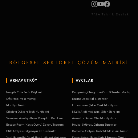
7/24 Teknik Destek
BÖLGESEL SEKTÖREL ÇÖZÜM MATRİSİ
ARNAVUTKÖY
AVCILAR
Nargile Cafe Sedir Köşkleri
Kuruyemişçi Tezgah ve Cam Bölmeler Montajı
Ofis Mobilyası Montajı
Eczane Depo Raf Sistemleri
Mobilya Tamiri
Laboratuvar Çeker Ocak Mobilyası
Çikolata Dükkanı Teşhir Üniteleri
Müzik Aleti Mağazası Gitar Standları
Veteriner Ameliyathane Dolapları Kurulumu
Avukatlık Bürosu Ofis Mobilyaları
Escape Room (Kaçış Oyunu) Dekoru Tasarımı
Heykel Stüdyosu Çalışma Bankoları
CNC Atölyesi Bilgisayar Kabini İmalatı
Kodlama Atölyesi Robotik Masaları Tamiri
Yaşlı Bakım Evi Yatak Başı Üniteleri Yenileme
Kargo Şubesi Paket Kabul Bankosu Tamiri