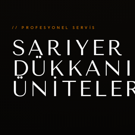
// PROFESYONEL SERVİS
SARIYER
DÜKKANI
ÜNITELE