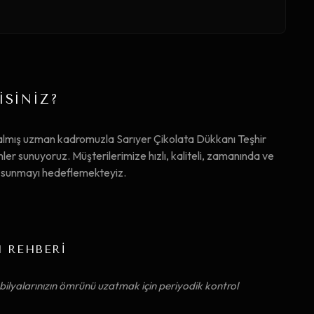
İSİNİZ?
almış uzman kadromuzla Sarıyer Çikolata Dükkanı Teşhir
er sunuyoruz. Müşterilerimize hızlı, kaliteli, zamanında ve
ta sunmayı hedeflemekteyiz.
M REHBERİ
ilyalarınızın ömrünü uzatmak için periyodik kontrol