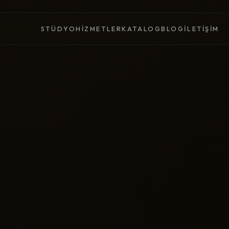
STÜDYO
HIZMETLER
KATALOG
BLOG
İLETIŞIM