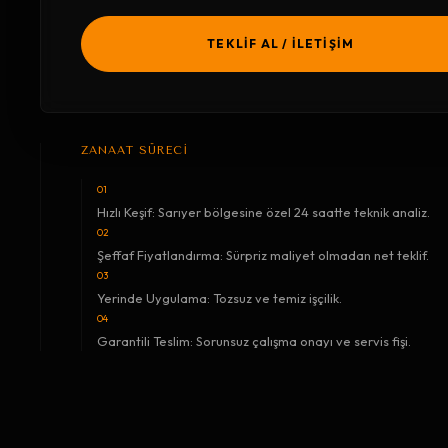
TEKLİF AL / İLETİŞİM
ZANAAT SÜRECİ
01
Hızlı Keşif: Sarıyer bölgesine özel 24 saatte teknik analiz.
02
Şeffaf Fiyatlandırma: Sürpriz maliyet olmadan net teklif.
03
Yerinde Uygulama: Tozsuz ve temiz işçilik.
04
Garantili Teslim: Sorunsuz çalışma onayı ve servis fişi.