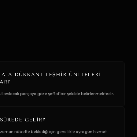
LATA DÜKKANI TEŞHIR ÜNITELERI
AR?
ullanılacak parçaya göre şeffaf bir şekilde belirlenmektedir.
 SÜREDE GELIR?
 zaman nöbette beklediği için genellikle aynı gün hizmet