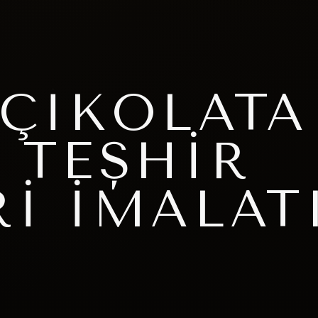
 ÇIKOLATA
 TEŞHIR
RI İMALAT