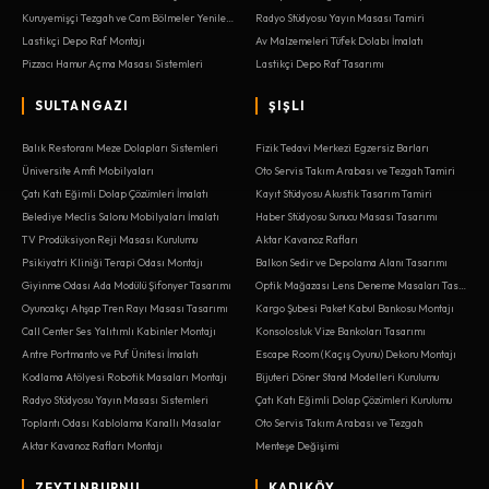
Kuruyemişçi Tezgah ve Cam Bölmeler Yenileme
Radyo Stüdyosu Yayın Masası Tamiri
Lastikçi Depo Raf Montajı
Av Malzemeleri Tüfek Dolabı İmalatı
Pizzacı Hamur Açma Masası Sistemleri
Lastikçi Depo Raf Tasarımı
SULTANGAZI
ŞIŞLI
Balık Restoranı Meze Dolapları Sistemleri
Fizik Tedavi Merkezi Egzersiz Barları
Üniversite Amfi Mobilyaları
Oto Servis Takım Arabası ve Tezgah Tamiri
Çatı Katı Eğimli Dolap Çözümleri İmalatı
Kayıt Stüdyosu Akustik Tasarım Tamiri
Belediye Meclis Salonu Mobilyaları İmalatı
Haber Stüdyosu Sunucu Masası Tasarımı
TV Prodüksiyon Reji Masası Kurulumu
Aktar Kavanoz Rafları
Psikiyatri Kliniği Terapi Odası Montajı
Balkon Sedir ve Depolama Alanı Tasarımı
Giyinme Odası Ada Modülü Şifonyer Tasarımı
Optik Mağazası Lens Deneme Masaları Tasarımı
Oyuncakçı Ahşap Tren Rayı Masası Tasarımı
Kargo Şubesi Paket Kabul Bankosu Montajı
Call Center Ses Yalıtımlı Kabinler Montajı
Konsolosluk Vize Bankoları Tasarımı
Antre Portmanto ve Puf Ünitesi İmalatı
Escape Room (Kaçış Oyunu) Dekoru Montajı
Kodlama Atölyesi Robotik Masaları Montajı
Bijuteri Döner Stand Modelleri Kurulumu
Radyo Stüdyosu Yayın Masası Sistemleri
Çatı Katı Eğimli Dolap Çözümleri Kurulumu
Toplantı Odası Kablolama Kanallı Masalar
Oto Servis Takım Arabası ve Tezgah
Aktar Kavanoz Rafları Montajı
Menteşe Değişimi
ZEYTINBURNU
KADIKÖY