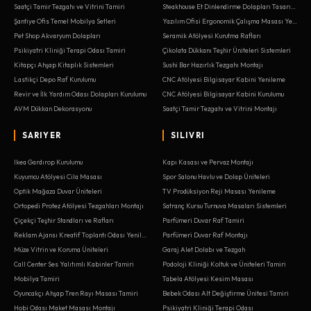
Saatçi Tamir Tezgahı ve Vitrini Tamiri
Steakhouse Et Dinlendirme Dolapları Tasarımı
Şantiye Ofis Temel Mobilya Setleri
Yazılım Ofisi Ergonomik Çalışma Masası Yenileme
Pet Shop Akvaryum Dolapları
Seramik Atölyesi Kurutma Rafları
Psikiyatri Kliniği Terapi Odası Tamiri
Çikolata Dükkanı Teşhir Üniteleri Sistemleri
Kitapçı Ahşap Kitaplık Sistemleri
Sushi Bar Hazırlık Tezgahı Montajı
Lastikçi Depo Raf Kurulumu
CNC Atölyesi Bilgisayar Kabini Yenileme
Revir ve İlk Yardım Odası Dolapları Kurulumu
CNC Atölyesi Bilgisayar Kabini Kurulumu
AVM Dükkan Dekorasyonu
Saatçi Tamir Tezgahı ve Vitrini Montajı
SARIYER
SILIVRI
Ikea Gardırop Kurulumu
Kapı Kasası ve Pervaz Montajı
Kuyumcu Atölyesi Cila Masası
Spor Salonu Havlu ve Dolap Üniteleri
Optik Mağaza Duvar Üniteleri
TV Prodüksiyon Reji Masası Yenileme
Ortopedi Protez Atölyesi Tezgahları Montajı
Satranç Kursu Turnuva Masaları Sistemleri
Çiçekçi Teşhir Standları ve Rafları
Parfümeri Duvar Raf Tamiri
Reklam Ajansı Kreatif Toplantı Odası Yenileme
Parfümeri Duvar Raf Montajı
Müze Vitrin ve Koruma Üniteleri
Garaj Alet Dolabı ve Tezgah
Call Center Ses Yalıtımlı Kabinler Tamiri
Podoloji Kliniği Koltuk ve Üniteleri Tamiri
Mobilya Tamiri
Tabela Atölyesi Kesim Masası
Oyuncakçı Ahşap Tren Rayı Masası Tamiri
Bebek Odası Alt Değiştirme Ünitesi Tamiri
Hobi Odası Maket Masası Montajı
Psikiyatri Kliniği Terapi Odası