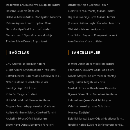
Steakhouse Et Dinlendirme Dolapları İmalatı
Baharatçı Ahşap Çekmece Tamiri
Hastane Bekleme Üniteleri
Elektrik Panosu Montaj Masası İmalatı
Belediye Meclis Salonu Mobilyaları Tasarımı
Diş Teknisyeni Çalışma Masası Tamiri
Reklam Ajansı Kreatif Toplantı Odası
Çikolata Dükkanı Teşhir Üniteleri Tasarımı
Butik Mobilya Özel Tasarım Üniteleri
Otel Valiz Sehpası ve Aynalık
Dernek Lokali Oyun Masaları Montajı
Spor Salonu Soyunma Dolapları (Locker)
Tiyatro Sahne Dekoru Ahşap İşleri
Avm Stand ve Kiosk Üniteleri
BAĞCILAR
BAHÇELIEVLER
CNC Atölyesi Bilgisayar Kabini
Bijuteri Döner Stand Modelleri İmalatı
E-Spor Arena Oyuncu Masaları Yenileme
Spor Salonu Soyunma Odası Dolapları
Estetik Merkezi Lazer Odası Mobilyası Tasarımı
Tabela Atölyesi Kesim Masası Montajı
Noter Bekleme Salonu Mobilyaları
Saatçi Tamir Tezgahı ve Vitrini
Lastikçi Depo Raf İmalatı
Market Ekmek ve Unlu Mamül Reyonları
Kafe Bar Tezgahı Üretimi
Bijuteri Döner Stand Modelleri Yenileme
Hobi Odası Maket Masası Yenileme
Laboratuvar Çeker Ocak Mobilyası
Organik Pazar Ahşap Kasaları Kurulumu
Veteriner Ameliyathane Dolapları
Adliye Mahkeme Salonu Kürsüleri Tamiri
Menteşe Değişimi
Avukatlık Bürosu Ofis Mobilyaları
Estetik Merkezi Lazer Odası Mobilyası Tamiri
Soğuk Hava Deposu İzolasyon Panelleri
Nitelikli Kahve Dükkanı Bar İstasyonu Yenileme