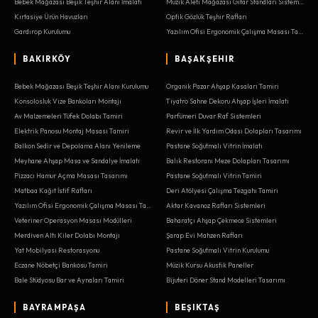
Bebek Mağazası Beşik Teşhir Alanı İmalatı
Müzik Aleti Mağazası Gitar Standları Sistemleri
Kırtasiye Ürün Havuzları
Optik Gözlük Teşhir Rafları
Gardırop Kurulumu
Yazılım Ofisi Ergonomik Çalışma Masası Tasarımı
BAKIRKÖY
BAŞAKŞEHIR
Bebek Mağazası Beşik Teşhir Alanı Kurulumu
Organik Pazar Ahşap Kasaları Tamiri
Konsolosluk Vize Bankoları Montajı
Tiyatro Sahne Dekoru Ahşap İşleri İmalatı
Av Malzemeleri Tüfek Dolabı Tamiri
Parfümeri Duvar Raf Sistemleri
Elektrik Panosu Montaj Masası Tamiri
Revir ve İlk Yardım Odası Dolapları Tasarımı
Balkon Sedir ve Depolama Alanı Yenileme
Pastane Soğutmalı Vitrin İmalatı
Meyhane Ahşap Masa ve Sandalye İmalatı
Balık Restoranı Meze Dolapları Tasarımı
Pizzacı Hamur Açma Masası Tasarımı
Pastane Soğutmalı Vitrin Tamiri
Matbaa Kağıt İstif Rafları
Deri Atölyesi Çalışma Tezgahı Tamiri
Yazılım Ofisi Ergonomik Çalışma Masası Tamiri
Aktar Kavanoz Rafları Sistemleri
Veteriner Operasyon Masası Modülleri
Baharatçı Ahşap Çekmece Sistemleri
Merdiven Altı Kiler Dolabı Montajı
Şarap Evi Mahzen Rafları
Yat Mobilyası Restorasyonu
Pastane Soğutmalı Vitrin Kurulumu
Eczane Nöbetçi Bankosu Tamiri
Müzik Kursu Akustik Paneller
Bale Stüdyosu Bar ve Aynaları Tamiri
Bijuteri Döner Stand Modelleri Tasarımı
BAYRAMPAŞA
BEŞIKTAŞ