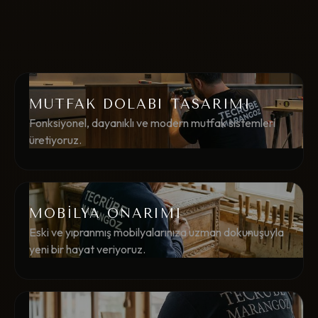
MUTFAK DOLABI TASARIMI
Fonksiyonel, dayanıklı ve modern mutfak sistemleri
üretiyoruz.
MOBİLYA ONARIMI
Eski ve yıpranmış mobilyalarınıza uzman dokunuşuyla
yeni bir hayat veriyoruz.