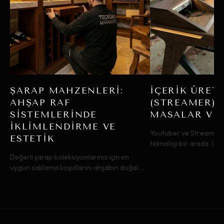
ŞARAP MAHZENLERI:
İÇERIK ÜRETI
AHŞAP RAF
(STREAMER) 
SISTEMLERINDE
MASALAR VE
İKLIMLENDIRME VE
Youtuber ve Streamerl
ESTETIK
teknoloji bir arada. Ço
gizli kablo kanalları ve 
Değerli şarap koleksiyonlarınız için en
yayın kalitenizi artırın.
uygun saklama koşullarını ahşabın doğal
dokusuyla birleştirin. Nem kontrolü,
malzeme seçimi ve mahzen tasarım sırları.