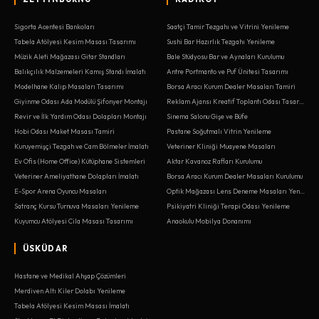
Sigorta Acentesi Bankoları
Saatçi Tamir Tezgahı ve Vitrini Yenileme
Tabela Atölyesi Kesim Masası Tasarımı
Sushi Bar Hazırlık Tezgahı Yenileme
Müzik Aleti Mağazası Gitar Standları
Bale Stüdyosu Bar ve Aynaları Kurulumu
Balıkçılık Malzemeleri Kamış Standı İmalatı
Antre Portmanto ve Puf Ünitesi Tasarımı
Modelhane Kalıp Masaları Tasarımı
Borsa Aracı Kurum Dealer Masaları Tamiri
Giyinme Odası Ada Modülü Şifonyer Montajı
Reklam Ajansı Kreatif Toplantı Odası Tasarımı
Revir ve İlk Yardım Odası Dolapları Montajı
Sinema Salonu Gişe ve Büfe
Hobi Odası Maket Masası Tamiri
Pastane Soğutmalı Vitrin Yenileme
Kuruyemişçi Tezgah ve Cam Bölmeler İmalatı
Veteriner Kliniği Muayene Masaları
Ev Ofis (Home Office) Kütüphane Sistemleri
Aktar Kavanoz Rafları Kurulumu
Veteriner Ameliyathane Dolapları İmalatı
Borsa Aracı Kurum Dealer Masaları Kurulumu
E-Spor Arena Oyuncu Masaları
Optik Mağazası Lens Deneme Masaları Yenileme
Satranç Kursu Turnuva Masaları Yenileme
Psikiyatri Kliniği Terapi Odası Yenileme
Kuyumcu Atölyesi Cila Masası Tasarımı
Anaokulu Mobilya Donanımı
ÜSKÜDAR
Hastane ve Medikal Ahşap Çözümleri
Merdiven Altı Kiler Dolabı Yenileme
Tabela Atölyesi Kesim Masası İmalatı