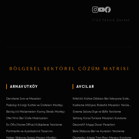
7/24 Teknik Destek
BÖLGESEL SEKTÖREL ÇÖZÜM MATRİSİ
ARNAVUTKÖY
AVCILAR
Dershane Sıra ve Masaları
Nitelikli Kahve Dükkanı Bar İstasyonu Sistemleri
Podoloji Kliniği Koltuk ve Üniteleri Montajı
Kodlama Atölyesi Robotik Masaları Yenileme
Balıkçılık Malzemeleri Kamış Standı Montajı
Sinema Salonu Gişe ve Büfe Yenileme
Otel Mini Bar Ünite Mobilyaları
Satranç Kursu Turnuva Masaları Kurulumu
Ev Ofis (Home Office) Kütüphane Yenileme
Decoratif Ahşap Duvar Panelleri
Portmanto ve Ayakkabılık Tasarımı
Bale Stüdyosu Bar ve Aynaları Yenileme
Haber Stüdyosu Sunucu Masası Montajı
Oyuncakçı Ahşap Tren Rayı Masası Kurulumu