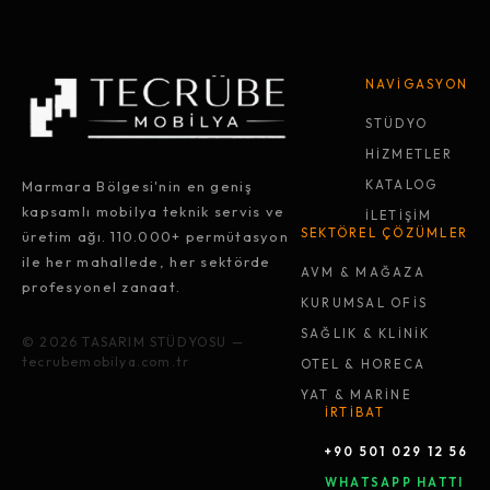
NAVİGASYON
STÜDYO
HİZMETLER
Marmara Bölgesi'nin en geniş
KATALOG
kapsamlı mobilya teknik servis ve
İLETİŞİM
SEKTÖREL ÇÖZÜMLER
üretim ağı. 110.000+ permütasyon
ile her mahallede, her sektörde
AVM & MAĞAZA
profesyonel zanaat.
KURUMSAL OFİS
SAĞLIK & KLİNİK
© 2026 TASARIM STÜDYOSU —
tecrubemobilya.com.tr
OTEL & HORECA
YAT & MARİNE
İRTİBAT
+90 501 029 12 56
WHATSAPP HATTI