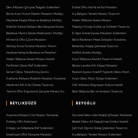
Deri Atölyesi Çalışma Tezgahı Sistemleri
Emlak Ofisi Harita ve İlan Panoları
Borsa Aracı Kurum Dealer Masaları Montajı
Kış Bahçesi Yemek Masası Tasarımı
Meyhane Ahşap Masa ve Sandalye Montajı
Haber Stüdyosu Sunucu Masası
Nitelikli Kahve Dükkanı Bar İstasyonu Kurulumu
Podoloji Kliniği Koltuk ve Üniteleri Tasarımı
Belediye Meclis Salonu Mobilyaları Montajı
E-Spor Arena Oyuncu Masaları Sistemleri
Mimarlık Ofisi Çizim Masaları
Balık Restoranı Meze Dolapları Kurulumu
Satranç Kursu Turnuva Masaları Tamiri
Baharatçı Ahşap Çekmece Tasarımı
Hastane Hemşire Bankosu ve Panelleri
Mutfak Dolabı Montajı
Haber Stüdyosu Sunucu Masası İmalatı
Kayıt Stüdyosu Akustik Tasarım İmalatı
Parfümeri Duvar Raf Sistemleri
Banyo Lavabo Altı Ahşap Dolaplar
Server Odası Yükseltilmiş Zemin
Reklam Ajansı Kreatif Toplantı Odası Montajı
Kodlama Atölyesi Robotik Masaları Kurulumu
Arşiv Odası Raylı Dolap Sistemleri
Merdiven Altı Kiler Dolabı Tasarımı
CNC Atölyesi Bilgisayar Kabini İmalatı
Yazılım Ofisi Ergonomik Çalışma Masası Kurulumu
Bale Stüdyosu Bar ve Aynaları Tasarımı
BEYLIKDÜZÜ
BEYOĞLU
Kuyumcu Atölyesi Cila Masası Yenileme
Giyinme Odası Ada Modülü Şifonyer Yenileme
Emlakçı Ofis Mobilyası
Bebek Odası Alt Değiştirme Ünitesi İmalatı
Kitapçı ve Kütüphane Raf Sistemleri
Çatı Katı Eğimli Dolap Çözümleri Tasarımı
Diyetisyen Ofisi Danışma Masaları
Kış Bahçesi Yemek Masası Sistemleri