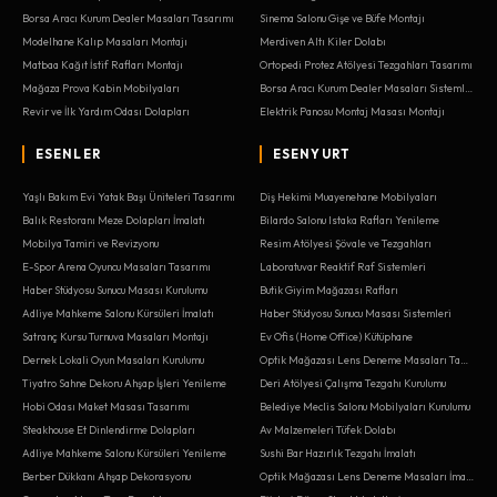
Borsa Aracı Kurum Dealer Masaları Tasarımı
Sinema Salonu Gişe ve Büfe Montajı
Modelhane Kalıp Masaları Montajı
Merdiven Altı Kiler Dolabı
Matbaa Kağıt İstif Rafları Montajı
Ortopedi Protez Atölyesi Tezgahları Tasarımı
Mağaza Prova Kabin Mobilyaları
Borsa Aracı Kurum Dealer Masaları Sistemleri
Revir ve İlk Yardım Odası Dolapları
Elektrik Panosu Montaj Masası Montajı
ESENLER
ESENYURT
Yaşlı Bakım Evi Yatak Başı Üniteleri Tasarımı
Diş Hekimi Muayenehane Mobilyaları
Balık Restoranı Meze Dolapları İmalatı
Bilardo Salonu Istaka Rafları Yenileme
Mobilya Tamiri ve Revizyonu
Resim Atölyesi Şövale ve Tezgahları
E-Spor Arena Oyuncu Masaları Tasarımı
Laboratuvar Reaktif Raf Sistemleri
Haber Stüdyosu Sunucu Masası Kurulumu
Butik Giyim Mağazası Rafları
Adliye Mahkeme Salonu Kürsüleri İmalatı
Haber Stüdyosu Sunucu Masası Sistemleri
Satranç Kursu Turnuva Masaları Montajı
Ev Ofis (Home Office) Kütüphane
Dernek Lokali Oyun Masaları Kurulumu
Optik Mağazası Lens Deneme Masaları Tamiri
Tiyatro Sahne Dekoru Ahşap İşleri Yenileme
Deri Atölyesi Çalışma Tezgahı Kurulumu
Hobi Odası Maket Masası Tasarımı
Belediye Meclis Salonu Mobilyaları Kurulumu
Steakhouse Et Dinlendirme Dolapları
Av Malzemeleri Tüfek Dolabı
Adliye Mahkeme Salonu Kürsüleri Yenileme
Sushi Bar Hazırlık Tezgahı İmalatı
Berber Dükkanı Ahşap Dekorasyonu
Optik Mağazası Lens Deneme Masaları İmalatı