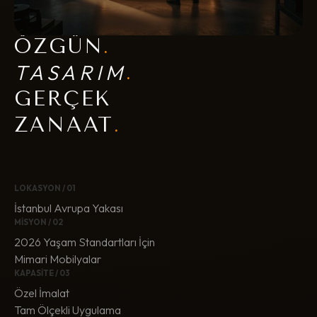
ÖZGÜN
.
TASARIM
.
GERÇEK
ZANAAT
.
LOKASYON / 01
İstanbul Avrupa Yakası
MİSYON / 02
2026 Yaşam Standartları İçin
Mimari Mobilyalar
KAPASİTE / 03
Özel İmalat
Tam Ölçekli Uygulama