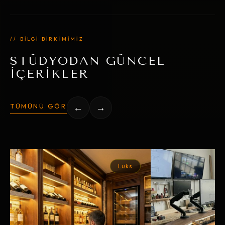
// BİLGİ BİRKİMİMİZ
STÜDYODAN GÜNCEL
İÇERİKLER
TÜMÜNÜ GÖR
←
→
Lüks