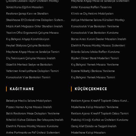
Çikolata Dükkanı Teşhir Üniteleri Montajı
Meyhane Ahşap Masa ve Sandalye Sistemleri
Sürücü Kursu Eğitim Masaları
Aktar Kavanoz Rafları Tasarımı
Restoran Şarap Kavı ve Standları
Klinik ve Diş Hekimi Mobilyaları
Steakhouse Et Dinlendirme Dolapları Sistemleri
Adliye Mahkeme Salonu Kürsüleri Montajı
Müzik Aleti Mağazası Gitar Standları İmalatı
Konsolosluk Vize Bankoları Yenileme
Yazılım Ofisi Ergonomik Çalışma Masası
Konsolosluk Vize Bankoları Kurulumu
Kış Bahçesi Ahşap Konstrüksiyon
Borsa Aracı Kurum Dealer Masaları İmalatı
Heykel Stüdyosu Çalışma Bankoları
Elektrik Panosu Montaj Masası Sistemleri
Meyhane Ahşap Masa ve Sandalye Tamiri
Bilardo Salonu Istaka Rafları Kurulumu
Diş Teknisyeni Çalışma Masası İmalatı
Bijuteri Döner Stand Modelleri Tamiri
Güzellik Merkezi Sedye ve Bankoları
Kış Bahçesi Yemek Masası Yenileme
Veteriner Ameliyathane Dolapları Tamiri
Eczane Nöbetçi Bankosu Yenileme
Konsolosluk Vize Bankoları Tamiri
Kış Bahçesi Yemek Masası Tamiri
KAĞITHANE
KÜÇÜKÇEKMECE
Belediye Meclis Salonu Mobilyaları
Reklam Ajansı Kreatif Toplantı Odası Kurulumu
Pizzacı Hamur Açma Masası İmalatı
Modelhane Kalıp Masaları Yenileme
Balık Restoranı Meze Dolapları Yenileme
Reklam Ajansı Kreatif Toplantı Odası Tamiri
Nitelikli Kahve Dükkanı Bar İstasyonu İmalatı
Podoloji Kliniği Koltuk ve Üniteleri Kurulumu
Elektrik Panosu Montaj Masası Kurulumu
Garaj Alet Dolabı ve Tezgah İmalatı
Antre Portmanto ve Puf Ünitesi Sistemleri
Modelhane Kalıp Masaları