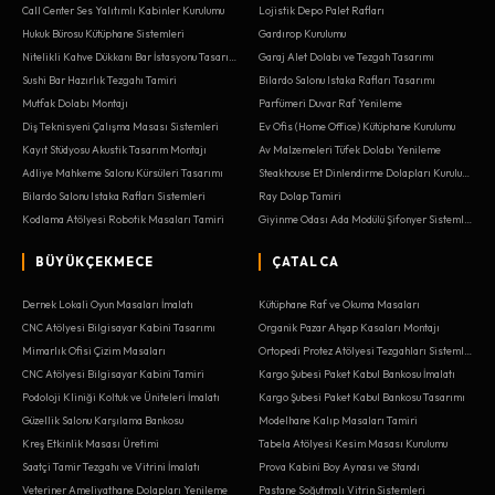
Call Center Ses Yalıtımlı Kabinler Kurulumu
Lojistik Depo Palet Rafları
Hukuk Bürosu Kütüphane Sistemleri
Gardırop Kurulumu
Nitelikli Kahve Dükkanı Bar İstasyonu Tasarımı
Garaj Alet Dolabı ve Tezgah Tasarımı
Sushi Bar Hazırlık Tezgahı Tamiri
Bilardo Salonu Istaka Rafları Tasarımı
Mutfak Dolabı Montajı
Parfümeri Duvar Raf Yenileme
Diş Teknisyeni Çalışma Masası Sistemleri
Ev Ofis (Home Office) Kütüphane Kurulumu
Kayıt Stüdyosu Akustik Tasarım Montajı
Av Malzemeleri Tüfek Dolabı Yenileme
Adliye Mahkeme Salonu Kürsüleri Tasarımı
Steakhouse Et Dinlendirme Dolapları Kurulumu
Bilardo Salonu Istaka Rafları Sistemleri
Ray Dolap Tamiri
Kodlama Atölyesi Robotik Masaları Tamiri
Giyinme Odası Ada Modülü Şifonyer Sistemleri
BÜYÜKÇEKMECE
ÇATALCA
Dernek Lokali Oyun Masaları İmalatı
Kütüphane Raf ve Okuma Masaları
CNC Atölyesi Bilgisayar Kabini Tasarımı
Organik Pazar Ahşap Kasaları Montajı
Mimarlık Ofisi Çizim Masaları
Ortopedi Protez Atölyesi Tezgahları Sistemleri
CNC Atölyesi Bilgisayar Kabini Tamiri
Kargo Şubesi Paket Kabul Bankosu İmalatı
Podoloji Kliniği Koltuk ve Üniteleri İmalatı
Kargo Şubesi Paket Kabul Bankosu Tasarımı
Güzellik Salonu Karşılama Bankosu
Modelhane Kalıp Masaları Tamiri
Kreş Etkinlik Masası Üretimi
Tabela Atölyesi Kesim Masası Kurulumu
Saatçi Tamir Tezgahı ve Vitrini İmalatı
Prova Kabini Boy Aynası ve Standı
Veteriner Ameliyathane Dolapları Yenileme
Pastane Soğutmalı Vitrin Sistemleri