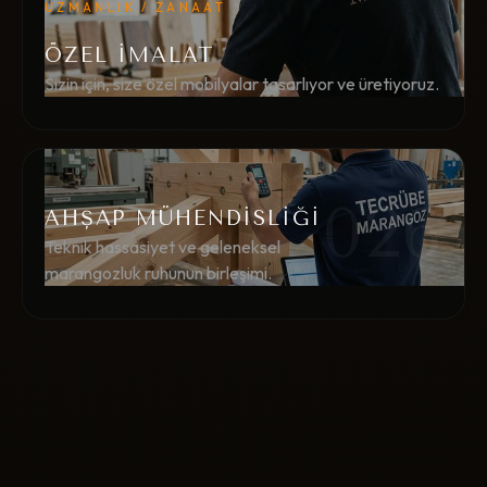
UZMANLIK / ZANAAT
ÖZEL İMALAT
Sizin için, size özel mobilyalar tasarlıyor ve üretiyoruz.
026
AHŞAP MÜHENDİSLİĞİ
Teknik hassasiyet ve geleneksel
marangozluk ruhunun birleşimi.