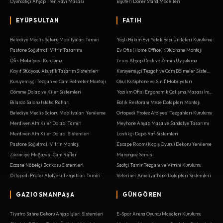
Oyuncakçı Ahşap Tren Rayı Masası
Bijuteri Döner Stand Modelleri
EYÜPSULTAN
FATIH
Belediye Meclis Salonu Mobilyaları Tamiri
Yaşlı Bakım Evi Yatak Başı Üniteleri Kurulumu
Pastane Soğutmalı Vitrin Tasarımı
Ev Ofis (Home Office) Kütüphane Montajı
Ofis Mobilyası Kurulumu
Teras Ahşap Deck ve Zemin Uygulama
Kayıt Stüdyosu Akustik Tasarım Sistemleri
Kuruyemişçi Tezgah ve Cam Bölmeler Sistemleri
Kuruyemişçi Tezgah ve Cam Bölmeler Montajı
Okul Kütüphane ve Sınıf Mobilyaları
Gömme Dolap ve Kiler Sistemleri
Yazılım Ofisi Ergonomik Çalışma Masası İmalatı
Bilardo Salonu Istaka Rafları
Balık Restoranı Meze Dolapları Montajı
Belediye Meclis Salonu Mobilyaları Yenileme
Ortopedi Protez Atölyesi Tezgahları Kurulumu
Merdiven Altı Kiler Dolabı Tamiri
Meyhane Ahşap Masa ve Sandalye Tasarımı
Merdiven Altı Kiler Dolabı Sistemleri
Lastikçi Depo Raf Sistemleri
Pastane Soğutmalı Vitrin Montajı
Escape Room (Kaçış Oyunu) Dekoru Yenileme
Züccaciye Mağazası Cam Raflar
Marangoz Servisi
Eczane Nöbetçi Bankosu Sistemleri
Saatçi Tamir Tezgahı ve Vitrini Kurulumu
Ortopedi Protez Atölyesi Tezgahları Tamiri
Veteriner Ameliyathane Dolapları Sistemleri
GAZIOSMANPAŞA
GÜNGÖREN
Tiyatro Sahne Dekoru Ahşap İşleri Sistemleri
E-Spor Arena Oyuncu Masaları Kurulumu