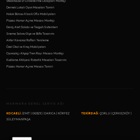
Steakhouse Et Dinlendirme Dolapları Montajı
Dernek Lokali Oyun Masaları Tamiri
Hukuk Bürosu Klasik Ofis Mobilyaları
Pizzacı Hamur Açma Masası Montajı
Garaj Alet Dolabı ve Tezgah Sistemleri
Sinema Salonu Gişe ve Büfe Tasarımı
Aktar Kavanoz Rafları Yenileme
Özel Okul ve Kreş Mobilyaları
Oyuncakçı Ahşap Tren Rayı Masası Montajı
Kodlama Atölyesi Robotik Masaları Tasarımı
Pizzacı Hamur Açma Masası Tamiri
MARMARA GENEL SERVİS AĞI
KOCAELİ:
İZMİT
|
GEBZE
|
DARICA
|
KÖRFEZ
|
TEKİRDAĞ:
ÇORLU
|
ÇERKEZKÖY
|
SÜLEYMANPAŞA