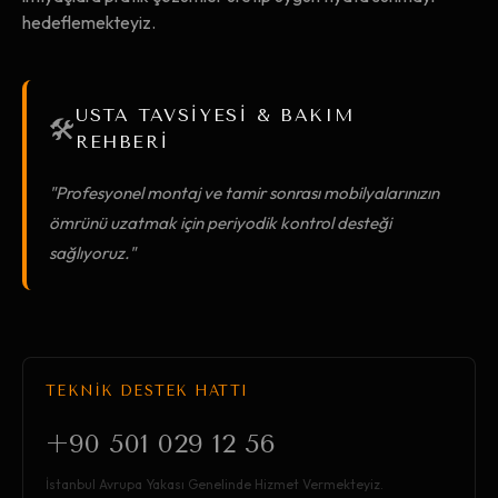
hedeflemekteyiz.
USTA TAVSİYESİ & BAKIM
🛠️
REHBERİ
"Profesyonel montaj ve tamir sonrası mobilyalarınızın
ömrünü uzatmak için periyodik kontrol desteği
sağlıyoruz."
TEKNİK DESTEK HATTI
+90 501 029 12 56
İstanbul Avrupa Yakası Genelinde Hizmet Vermekteyiz.