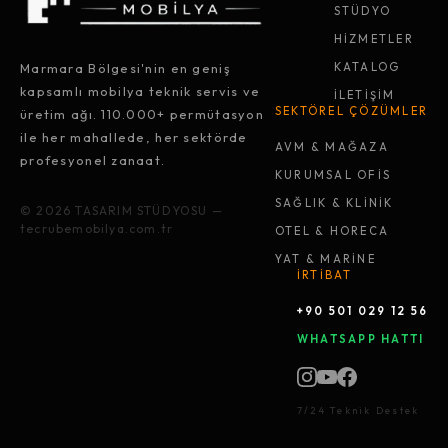
STÜDYO
HİZMETLER
Marmara Bölgesi'nin en geniş
KATALOG
kapsamlı mobilya teknik servis ve
İLETİŞİM
SEKTÖREL ÇÖZÜMLER
üretim ağı. 110.000+ permütasyon
ile her mahallede, her sektörde
AVM & MAĞAZA
profesyonel zanaat.
KURUMSAL OFİS
SAĞLIK & KLİNİK
© 2026 TASARIM STÜDYOSU —
tecrubemobilya.com.tr
OTEL & HORECA
YAT & MARİNE
İRTİBAT
+90 501 029 12 56
WHATSAPP HATTI
7/24 Teknik Destek