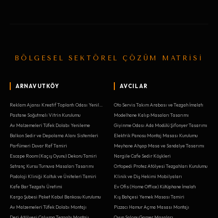
BÖLGESEL SEKTÖREL ÇÖZÜM MATRİSİ
ARNAVUTKÖY
AVCILAR
Reklam Ajansı Kreatif Toplantı Odası Yenileme
Oto Servis Takım Arabası ve Tezgah İmalatı
Pastane Soğutmalı Vitrin Kurulumu
Modelhane Kalıp Masaları Tasarımı
Av Malzemeleri Tüfek Dolabı Yenileme
Giyinme Odası Ada Modülü Şifonyer Tasarımı
Balkon Sedir ve Depolama Alanı Sistemleri
Elektrik Panosu Montaj Masası Kurulumu
Parfümeri Duvar Raf Tamiri
Meyhane Ahşap Masa ve Sandalye Tasarımı
Escape Room (Kaçış Oyunu) Dekoru Tamiri
Nargile Cafe Sedir Köşkleri
Satranç Kursu Turnuva Masaları Tasarımı
Ortopedi Protez Atölyesi Tezgahları Kurulumu
Podoloji Kliniği Koltuk ve Üniteleri Tamiri
Klinik ve Diş Hekimi Mobilyaları
Kafe Bar Tezgahı Üretimi
Ev Ofis (Home Office) Kütüphane İmalatı
Kargo Şubesi Paket Kabul Bankosu Kurulumu
Kış Bahçesi Yemek Masası Tamiri
Av Malzemeleri Tüfek Dolabı Montajı
Pizzacı Hamur Açma Masası Montajı
Deri Atölyesi Çalışma Tezgahı Montajı
Oyun Salonu Gamer Masaları