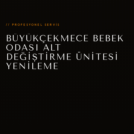
// PROFESYONEL SERVİS
BÜYÜKÇEKMECE BEBEK
ODASI ALT
DEĞIŞTIRME ÜNITESI
YENILEME