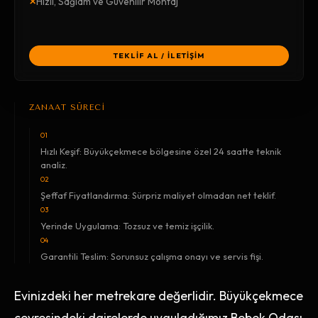
×
Hızlı, Sağlam ve Güvenilir Montaj
TEKLİF AL / İLETİŞİM
ZANAAT SÜRECİ
01
Hızlı Keşif: Büyükçekmece bölgesine özel 24 saatte teknik
analiz.
02
Şeffaf Fiyatlandırma: Sürpriz maliyet olmadan net teklif.
03
Yerinde Uygulama: Tozsuz ve temiz işçilik.
04
Garantili Teslim: Sorunsuz çalışma onayı ve servis fişi.
Evinizdeki her metrekare değerlidir. Büyükçekmece
çevresindeki dairelerde uyguladığımız Bebek Odası