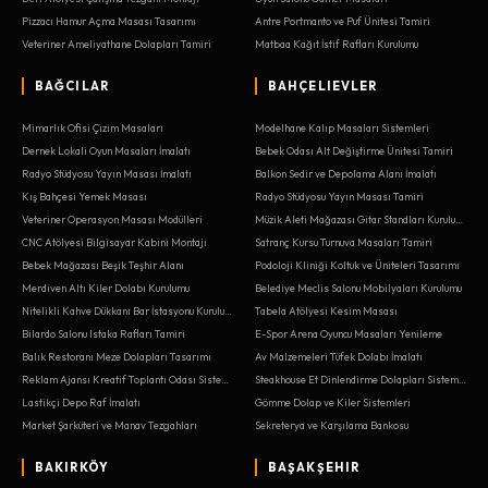
Pizzacı Hamur Açma Masası Tasarımı
Antre Portmanto ve Puf Ünitesi Tamiri
Veteriner Ameliyathane Dolapları Tamiri
Matbaa Kağıt İstif Rafları Kurulumu
BAĞCILAR
BAHÇELIEVLER
Mimarlık Ofisi Çizim Masaları
Modelhane Kalıp Masaları Sistemleri
Dernek Lokali Oyun Masaları İmalatı
Bebek Odası Alt Değiştirme Ünitesi Tamiri
Radyo Stüdyosu Yayın Masası İmalatı
Balkon Sedir ve Depolama Alanı İmalatı
Kış Bahçesi Yemek Masası
Radyo Stüdyosu Yayın Masası Tamiri
Veteriner Operasyon Masası Modülleri
Müzik Aleti Mağazası Gitar Standları Kurulumu
CNC Atölyesi Bilgisayar Kabini Montajı
Satranç Kursu Turnuva Masaları Tamiri
Bebek Mağazası Beşik Teşhir Alanı
Podoloji Kliniği Koltuk ve Üniteleri Tasarımı
Merdiven Altı Kiler Dolabı Kurulumu
Belediye Meclis Salonu Mobilyaları Kurulumu
Nitelikli Kahve Dükkanı Bar İstasyonu Kurulumu
Tabela Atölyesi Kesim Masası
Bilardo Salonu Istaka Rafları Tamiri
E-Spor Arena Oyuncu Masaları Yenileme
Balık Restoranı Meze Dolapları Tasarımı
Av Malzemeleri Tüfek Dolabı İmalatı
Reklam Ajansı Kreatif Toplantı Odası Sistemleri
Steakhouse Et Dinlendirme Dolapları Sistemleri
Lastikçi Depo Raf İmalatı
Gömme Dolap ve Kiler Sistemleri
Market Şarküteri ve Manav Tezgahları
Sekreterya ve Karşılama Bankosu
BAKIRKÖY
BAŞAKŞEHIR