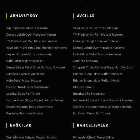
ARNAVUTKÖY
AVCILAR
Kayıt Stüdyosu Akustik Tasarım
Veteriner Ameliyathane Dolapları
Dernek Lokali Oyun Masaları Montajı
TV Prodüksiyon Reji Masası Tasarımı
TV Prodüksiyon Reji Masası Kurulumu
Podoloji Kliniği Koltuk ve Üniteleri
Yaşlı Bakım Evi Yatak Başı Üniteleri Yenileme
Dernek Lokali Oyun Masaları Kurulumu
Heykel Stüdyosu Çalışma Bankoları
Hobi Odası Maket Masası Yenileme
Kafe Pasta Teşhir Reyonları
Gardırop Kurulumu
Kargo Şubesi Paket Kabul Bankosu Kurulumu
Ortopedi Protez Atölyesi Tezgahları Kurulumu
Radyo Stüdyosu Yayın Masası
Bilardo Salonu Istaka Rafları Kurulumu
Hobi Odası Maket Masası
Bilardo Salonu Istaka Rafları Montajı
Okul Kantin Masa ve Sandalyeleri
Mobilya Tamiri
Lastikçi Depo Raf Tamiri
Emlakçı Ofis Mobilyası
Escape Room (Kaçış Oyunu) Dekoru Montajı
Kodlama Atölyesi Robotik Masaları Tasarımı
Bebek Mağazası Beşik Teşhir Alanı
Oto Servis Takım Arabası ve Tezgah Sistemleri
Raydolap Tamiri ve Montajı
Parfümeri Duvar Raf Tamiri
BAĞCILAR
BAHÇELIEVLER
Deri Atölyesi Çalışma Tezgahı Montajı
Psikiyatri Kliniği Terapi Odası