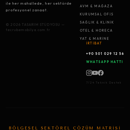
ile her mahallede, her sektörde
AVM & MAĞAZA
profesyonel zanaat.
KURUMSAL OFİS
SAĞLIK & KLİNİK
© 2026 TASARIM STÜDYOSU —
tecrubemobilya.com.tr
OTEL & HORECA
YAT & MARİNE
İRTİBAT
+90 501 029 12 56
WHATSAPP HATTI
7/24 Teknik Destek
BÖLGESEL SEKTÖREL ÇÖZÜM MATRİSİ