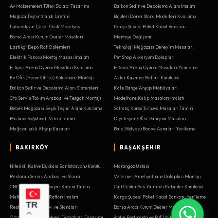
Av Malzemeleri Tüfek Dolabı Tasarımı
Balkon Sedir ve Depolama Alanı İmalatı
Mağaza Teşhir Standı Üretimi
Bijuteri Döner Stand Modelleri Kurulumu
Laboratuvar Çeker Ocak Mobilyası
Kargo Şubesi Paket Kabul Bankosu
Borsa Aracı Kurum Dealer Masaları
Menteşe Değişimi
Lastikçi Depo Raf Sistemleri
Teknoloji Mağazası Deneyim Masaları
Elektrik Panosu Montaj Masası İmalatı
Pet Shop Akvaryum Dolapları
E-Spor Arena Oyuncu Masaları Kurulumu
E-Spor Arena Oyuncu Masaları Yenileme
Ev Ofis (Home Office) Kütüphane Montajı
Aktar Kavanoz Rafları Kurulumu
Balkon Sedir ve Depolama Alanı Sistemleri
Kafe Bahçe Ahşap Mobilyaları
Oto Servis Takım Arabası ve Tezgah Montajı
Modelhane Kalıp Masaları İmalatı
Bebek Mağazası Beşik Teşhir Alanı Kurulumu
Satranç Kursu Turnuva Masaları Tamiri
Pastane Soğutmalı Vitrin Tamiri
Diyetisyen Ofisi Danışma Masaları
Mağaza Işıklı Ahşap Kasaları
Bale Stüdyosu Bar ve Aynaları Yenileme
BAKIRKÖY
BAŞAKŞEHIR
Nitelikli Kahve Dükkanı Bar İstasyonu Kurulumu
Marangoz Ustası
Restoran Servis Arabası ve Standı
Veteriner Ameliyathane Dolapları Montajı
CNC Atölyesi Bilgisayar Kabini Tamiri
Call Center Ses Yalıtımlı Kabinler Kurulumu
Matbaa Kağıt İstif Rafları İmalatı
Kargo Şubesi Paket Kabul Bankosu Yenileme
TR
Restoran Şarap Kavı ve Standları
Borsa Aracı Kurum Dealer Masaları Tamiri
Ortopedi Protez Atölyesi Tezgahları Tasarımı
Antre Portmanto ve Puf Ünitesi Kurulumu