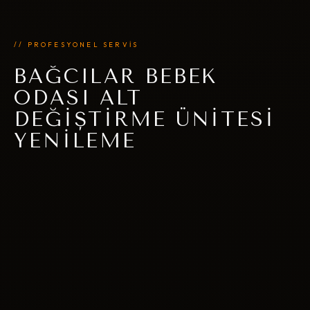
// PROFESYONEL SERVİS
BAĞCILAR BEBEK
ODASI ALT
DEĞIŞTIRME ÜNITESI
YENILEME