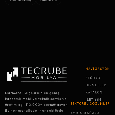
Vivense Montaj
Otel Servisi
NAVİGASYON
STÜDYO
HİZMETLER
Marmara Bölgesi'nin en geniş
KATALOG
kapsamlı mobilya teknik servis ve
İLETİŞİM
SEKTÖREL ÇÖZÜMLER
üretim ağı. 110.000+ permütasyon
ile her mahallede, her sektörde
AVM & MAĞAZA