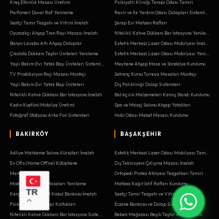
Kreş Etkinlik Masası Üretimi
Psikiyatri Kliniği Terapi Odası Tamiri
Parfümeri Duvar Raf Yenileme
Revir ve İlk Yardım Odası Dolapları Sistemleri
Saatçi Tamir Tezgahı ve Vitrini İmalatı
Şarap Evi Mahzen Rafları
Oyuncakçı Ahşap Tren Rayı Masası İmalatı
Nitelikli Kahve Dükkanı Bar İstasyonu Yenileme
Banyo Lavabo Altı Ahşap Dolaplar
Estetik Merkezi Lazer Odası Mobilyası İmalatı
Çikolata Dükkanı Teşhir Üniteleri Yenileme
Estetik Merkezi Lazer Odası Mobilyası Yenileme
Yaşlı Bakım Evi Yatak Başı Üniteleri Sistemleri
Meyhane Ahşap Masa ve Sandalye Kurulumu
TV Prodüksiyon Reji Masası Montajı
Satranç Kursu Turnuva Masaları Montajı
Yaşlı Bakım Evi Yatak Başı Üniteleri
Diş Polikliniği Dolap Sistemleri
Nitelikli Kahve Dükkanı Bar İstasyonu İmalatı
Balıkçılık Malzemeleri Kamış Standı Kurulumu
Kadın Kuaförü Mobilya Üretimi
Spa ve Masaj Salonu Ahşap Yatakları
Fotoğraf Stüdyosu Arka Fon Sistemleri
Hobi Odası Maket Masası Kurulumu
BAKIRKÖY
BAŞAKŞEHIR
Adliye Mahkeme Salonu Kürsüleri İmalatı
Estetik Merkezi Lazer Odası Mobilyası Tamiri
Ev Ofis (Home Office) Kütüphane
Diş Teknisyeni Çalışma Masası İmalatı
Marangoz Ustası
Ortopedi Protez Atölyesi Tezgahları Tamiri
Modelhane Kalıp Masaları Yenileme
Matbaa Kağıt İstif Rafları Kurulumu
TR
Kargo Şubesi Paket Kabul Bankosu İmalatı
Saatçi Tamir Tezgahı ve Vitrini Tasarımı
Psikolog Ofisi Terapi Koltukları
Eczane Bankosu ve Dolap Sistemleri
Nitelikli Kahve Dükkanı Bar İstasyonu Sistemleri
Bebek Mağazası Beşik Teşhir Alanı İmalatı