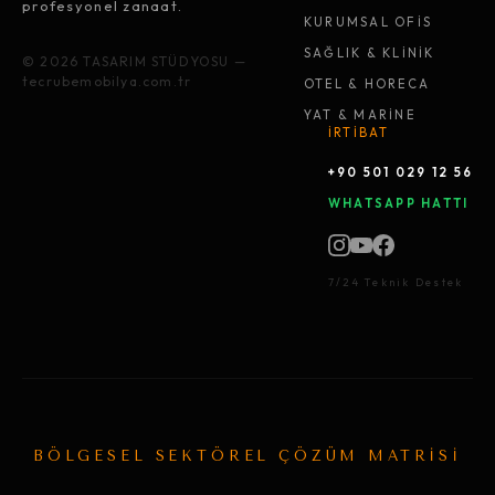
profesyonel zanaat.
KURUMSAL OFİS
SAĞLIK & KLİNİK
© 2026 TASARIM STÜDYOSU —
tecrubemobilya.com.tr
OTEL & HORECA
YAT & MARİNE
İRTİBAT
+90 501 029 12 56
WHATSAPP HATTI
7/24 Teknik Destek
BÖLGESEL SEKTÖREL ÇÖZÜM MATRİSİ