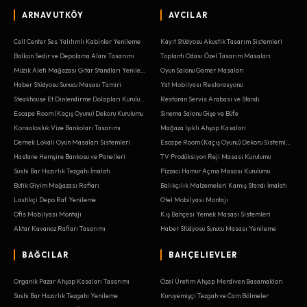
ARNAVUTKÖY
AVCILAR
Call Center Ses Yalıtımlı Kabinler Yenileme
Kayıt Stüdyosu Akustik Tasarım Sistemleri
Balkon Sedir ve Depolama Alanı Tasarımı
Toplantı Odası Özel Tasarım Masaları
Müzik Aleti Mağazası Gitar Standları Yenileme
Oyun Salonu Gamer Masaları
Haber Stüdyosu Sunucu Masası Tamiri
Yat Mobilyası Restorasyonu
Steakhouse Et Dinlendirme Dolapları Kurulumu
Restoran Servis Arabası ve Standı
Escape Room (Kaçış Oyunu) Dekoru Kurulumu
Sinema Salonu Gişe ve Büfe
Konsolosluk Vize Bankoları Tasarımı
Mağaza Işıklı Ahşap Kasaları
Dernek Lokali Oyun Masaları Sistemleri
Escape Room (Kaçış Oyunu) Dekoru Sistemleri
Hastane Hemşire Bankosu ve Panelleri
TV Prodüksiyon Reji Masası Kurulumu
Sushi Bar Hazırlık Tezgahı İmalatı
Pizzacı Hamur Açma Masası Kurulumu
Butik Giyim Mağazası Rafları
Balıkçılık Malzemeleri Kamış Standı İmalatı
Lastikçi Depo Raf Yenileme
Otel Mobilyası Montajı
Ofis Mobilyası Montajı
Kış Bahçesi Yemek Masası Sistemleri
Aktar Kavanoz Rafları Tasarımı
Haber Stüdyosu Sunucu Masası Yenileme
BAĞCILAR
BAHÇELIEVLER
Organik Pazar Ahşap Kasaları Tasarımı
Özel Üretim Ahşap Merdiven Basamakları
Sushi Bar Hazırlık Tezgahı Yenileme
Kuruyemişçi Tezgah ve Cam Bölmeler