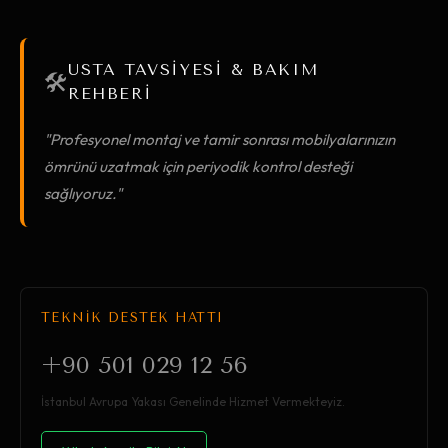
USTA TAVSİYESİ & BAKIM
🛠️
REHBERİ
"Profesyonel montaj ve tamir sonrası mobilyalarınızın
ömrünü uzatmak için periyodik kontrol desteği
sağlıyoruz."
TEKNİK DESTEK HATTI
+90 501 029 12 56
İstanbul Avrupa Yakası Genelinde Hizmet Vermekteyiz.