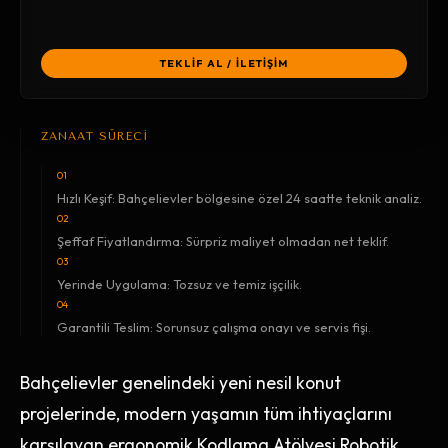
TEKLİF AL / İLETİŞİM
ZANAAT SÜRECİ
01
Hızlı Keşif: Bahçelievler bölgesine özel 24 saatte teknik analiz.
02
Şeffaf Fiyatlandırma: Sürpriz maliyet olmadan net teklif.
03
Yerinde Uygulama: Tozsuz ve temiz işçilik.
04
Garantili Teslim: Sorunsuz çalışma onayı ve servis fişi.
Bahçelievler genelindeki yeni nesil konut
projelerinde, modern yaşamın tüm ihtiyaçlarını
karşılayan ergonomik Kodlama Atölyesi Robotik