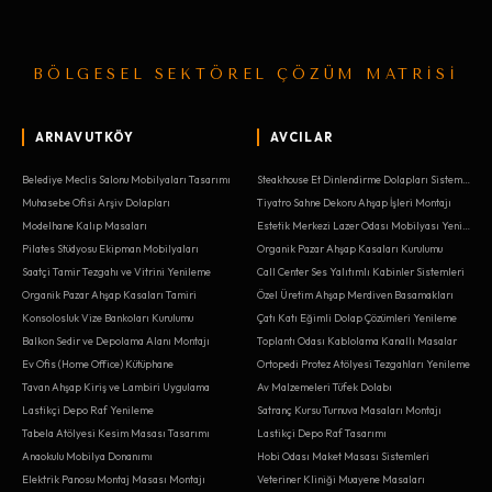
BÖLGESEL SEKTÖREL ÇÖZÜM MATRİSİ
ARNAVUTKÖY
AVCILAR
Belediye Meclis Salonu Mobilyaları Tasarımı
Steakhouse Et Dinlendirme Dolapları Sistemleri
Muhasebe Ofisi Arşiv Dolapları
Tiyatro Sahne Dekoru Ahşap İşleri Montajı
Modelhane Kalıp Masaları
Estetik Merkezi Lazer Odası Mobilyası Yenileme
Pilates Stüdyosu Ekipman Mobilyaları
Organik Pazar Ahşap Kasaları Kurulumu
Saatçi Tamir Tezgahı ve Vitrini Yenileme
Call Center Ses Yalıtımlı Kabinler Sistemleri
Organik Pazar Ahşap Kasaları Tamiri
Özel Üretim Ahşap Merdiven Basamakları
Konsolosluk Vize Bankoları Kurulumu
Çatı Katı Eğimli Dolap Çözümleri Yenileme
Balkon Sedir ve Depolama Alanı Montajı
Toplantı Odası Kablolama Kanallı Masalar
Ev Ofis (Home Office) Kütüphane
Ortopedi Protez Atölyesi Tezgahları Yenileme
Tavan Ahşap Kiriş ve Lambiri Uygulama
Av Malzemeleri Tüfek Dolabı
Lastikçi Depo Raf Yenileme
Satranç Kursu Turnuva Masaları Montajı
Tabela Atölyesi Kesim Masası Tasarımı
Lastikçi Depo Raf Tasarımı
Anaokulu Mobilya Donanımı
Hobi Odası Maket Masası Sistemleri
Elektrik Panosu Montaj Masası Montajı
Veteriner Kliniği Muayene Masaları