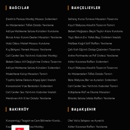
BAĞCILAR
BAHÇELIEVLER
Elektrik Panosu Montaj Masası Sistemleri
Satranç Kursu Turnuva Masaları Tasarımı
Av Malzemeleri Tüfek Dolabı Yenileme
Kayıt Stüdyosu Akustik Tasarım Tamiri
Adliye Mahkeme Salonu Kürsüleri Kurulumu
Bebek Mağazası Beşik Teşhir Alanı Kurulumu
Borsa Aracı Kurum Dealer Masaları Yenileme
Yaşlı Bakım Evi Yatak Başı Üniteleri İmalatı
Hobi Odası Maket Masası Kurulumu
Matbaa Kağıt İstif Rafları Yenileme
Kış Bahçesi Yemek Masası Yenileme
Çatı Katı Eğimli Dolap Çözümleri Tasarımı
Call Center Ses Yalıtımlı Kabinler Montajı
Antre Portmanto ve Puf Ünitesi Yenileme
Bebek Odası Alt Değiştirme Ünitesi Tasarımı
Aktar Kavanoz Rafları Sistemleri
Adliye Mahkeme Salonu Kürsüleri Sistemleri
Kayıt Stüdyosu Akustik Tasarım Tasarımı
Modelhane Kalıp Masaları Tamiri
Av Malzemeleri Tüfek Dolabı Tamiri
Tiyatro Sahne Dekoru Ahşap İşleri İmalatı
Bale Stüdyosu Bar ve Aynaları Sistemleri
Konsolosluk Vize Bankoları Sistemleri
Call Center Ses Yalıtımlı Kabinler Tamiri
Call Center Ses Yalıtımlı Kabinler İmalatı
Kütüphane Raf ve Okuma Masaları
Merdiven Altı Kiler Dolabı Yenileme
Bilardo Salonu Istaka Rafları Yenileme
BAKIRKÖY
BAŞAKŞEHIR
Kuruyemişçi Tezgah ve Cam Bölmeler Kurulumu
Otel Valiz Sehpası ve Aynalık
Kapı Kasası ve Pervaz Montajı
Aktar Kavanoz Rafları Yenileme