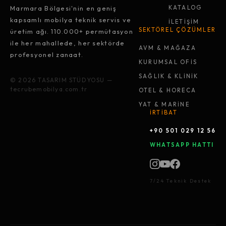
Marmara Bölgesi'nin en geniş
KATALOG
kapsamlı mobilya teknik servis ve
İLETİŞİM
SEKTÖREL ÇÖZÜMLER
üretim ağı. 110.000+ permütasyon
ile her mahallede, her sektörde
AVM & MAĞAZA
profesyonel zanaat.
KURUMSAL OFİS
SAĞLIK & KLİNİK
© 2026 TASARIM STÜDYOSU —
tecrubemobilya.com.tr
OTEL & HORECA
YAT & MARİNE
İRTİBAT
+90 501 029 12 56
WHATSAPP HATTI
7/24 Teknik Destek