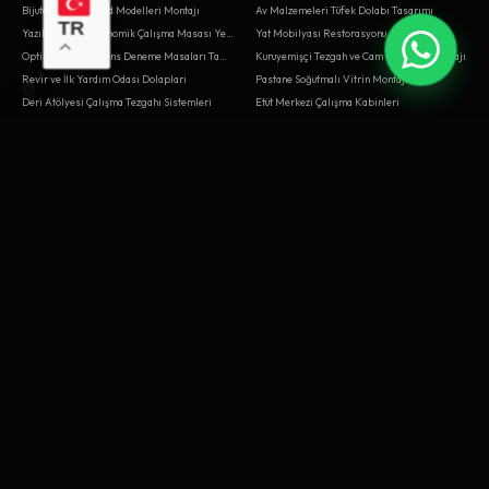
Bijuteri Döner Stand Modelleri Montajı
Av Malzemeleri Tüfek Dolabı Tasarımı
TR
Yazılım Ofisi Ergonomik Çalışma Masası Yenileme
Yat Mobilyası Restorasyonu
Optik Mağazası Lens Deneme Masaları Tamiri
Kuruyemişçi Tezgah ve Cam Bölmeler Montajı
Revir ve İlk Yardım Odası Dolapları
Pastane Soğutmalı Vitrin Montajı
Deri Atölyesi Çalışma Tezgahı Sistemleri
Etüt Merkezi Çalışma Kabinleri
Balıkçılık Malzemeleri Kamış Standı Kurulumu
Bale Stüdyosu Bar ve Aynaları Yenileme
Teknoloji Mağazası Deneyim Masaları
Meyhane Ahşap Masa ve Sandalye İmalatı
Mobilya Tamiri ve Revizyonu
Klinik ve Diş Hekimi Mobilyaları
Baharatçı Ahşap Çekmece Montajı
Pizzacı Hamur Açma Masası Tasarımı
Balık Restoranı Meze Dolapları Montajı
Laboratuvar Reaktif Raf Sistemleri
Steakhouse Et Dinlendirme Dolapları Tasarımı
Hastane Bekleme Üniteleri
Dernek Lokali Oyun Masaları
Matbaa Kağıt İstif Rafları Kurulumu
BAYRAMPAŞA
BEŞIKTAŞ
Kafe Pasta Soğutucu Reyon Kasaları
Müzik Aleti Mağazası Gitar Standları Montajı
Elektrik Panosu Montaj Masası
Pastane Soğutmalı Vitrin Tasarımı
Ortopedi Protez Atölyesi Tezgahları Kurulumu
Yaşlı Bakım Evi Yatak Başı Üniteleri Kurulumu
Steakhouse Et Dinlendirme Dolapları Kurulumu
Reklam Ajansı Kreatif Toplantı Odası
Kuaför Salonu Boya Standı
Mobilya Tamiri
Klinik Hasta Bekleme Üniteleri
Borsa Aracı Kurum Dealer Masaları Tasarımı
Lastikçi Depo Raf Tamiri
Kodlama Atölyesi Robotik Masaları Tasarımı