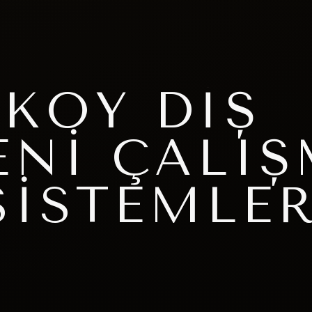
KÖY DIŞ
ENI ÇALI
SISTEMLER