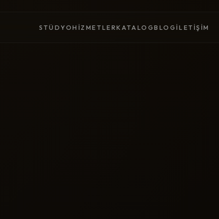
STÜDYO
HIZMETLER
KATALOG
BLOG
İLETIŞIM