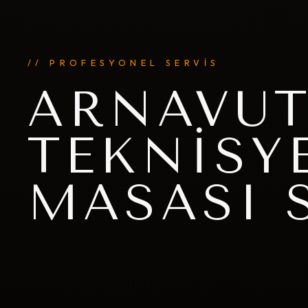
// PROFESYONEL SERVİS
ARNAVUT
TEKNISY
MASASI 