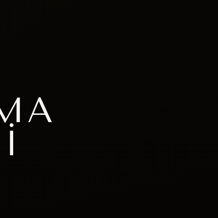
ŞMA
I