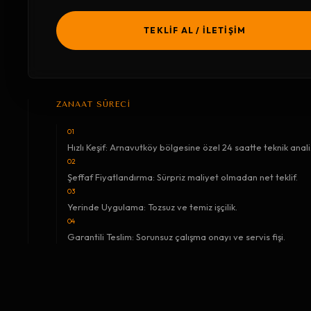
TEKLİF AL / İLETİŞİM
ZANAAT SÜRECİ
01
Hızlı Keşif: Arnavutköy bölgesine özel 24 saatte teknik anali
02
Şeffaf Fiyatlandırma: Sürpriz maliyet olmadan net teklif.
03
Yerinde Uygulama: Tozsuz ve temiz işçilik.
04
Garantili Teslim: Sorunsuz çalışma onayı ve servis fişi.