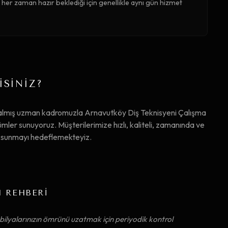
her zaman hazır beklediği için genellikle aynı gün hizmet
İSİNİZ?
 almış uzman kadromuzla Arnavutköy Diş Teknisyeni Çalışma
er sunuyoruz. Müşterilerimize hızlı, kaliteli, zamanında ve
ta sunmayı hedeflemekteyiz.
M REHBERİ
ilyalarınızın ömrünü uzatmak için periyodik kontrol