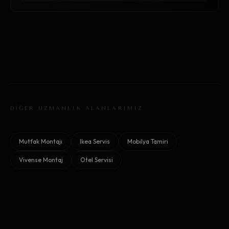
DİĞER UZMANLIK ALANLARIMIZ
Mutfak Montajı
Ikea Servis
Mobilya Tamiri
Vivense Montaj
Otel Servisi