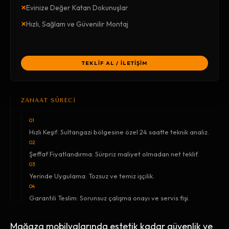
×
Evinize Değer Katan Dokunuşlar
×
Hızlı, Sağlam ve Güvenilir Montaj
TEKLİF AL / İLETİŞİM
ZANAAT SÜRECİ
01
Hızlı Keşif: Sultangazi bölgesine özel 24 saatte teknik analiz.
02
Şeffaf Fiyatlandırma: Sürpriz maliyet olmadan net teklif.
03
Yerinde Uygulama: Tozsuz ve temiz işçilik.
04
Garantili Teslim: Sorunsuz çalışma onayı ve servis fişi.
Mağaza mobilyalarında estetik kadar güvenlik ve