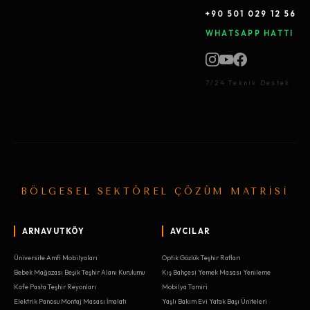
+90 501 029 12 56
WHATSAPP HATTI
7/24 Teknik Destek
BÖLGESEL SEKTÖREL ÇÖZÜM MATRİSİ
ARNAVUTKÖY
AVCILAR
Üniversite Amfi Mobilyaları
Optik Gözlük Teşhir Rafları
Bebek Mağazası Beşik Teşhir Alanı Kurulumu
Kış Bahçesi Yemek Masası Yenileme
Kafe Pasta Teşhir Reyonları
Mobilya Tamiri
Elektrik Panosu Montaj Masası İmalatı
Yaşlı Bakım Evi Yatak Başı Üniteleri