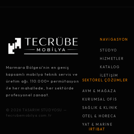
NAVİGASYON
STÜDYO
HİZMETLER
Marmara Bölgesi'nin en geniş
KATALOG
kapsamlı mobilya teknik servis ve
İLETİŞİM
SEKTÖREL ÇÖZÜMLER
üretim ağı. 110.000+ permütasyon
ile her mahallede, her sektörde
AVM & MAĞAZA
profesyonel zanaat.
KURUMSAL OFİS
SAĞLIK & KLİNİK
© 2026 TASARIM STÜDYOSU —
tecrubemobilya.com.tr
OTEL & HORECA
YAT & MARİNE
İRTİBAT