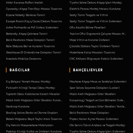
Aktar Kavanoz Rafları İmalatı
Tiyatro Sahne Dekoru Ahşap İşleri Montajı
Oyuncakçı Ahşap Tren Rayı Masası Tasarımı
Elektrik Panosu Montaj Masası Kurulumu
Eczane Nöbetçi Bankosu Tamiri
Saatçi Tamir Tezgahı ve Vitrini
Escape Room (Kaçış Oyunu) Dekoru Tasarımı
Saatçi Tamir Tezgahı ve Vitrini Sistemleri
Antre Portmanto ve Puf Ünitesi Sistemleri
Ofis Akustik Bölme Panelleri
Baharatçı Ahşap Çekmece Tamiri
Yazılım Ofisi Ergonomik Çalışma Masası Montajı
Balık Restoranı Meze Dolapları Tamiri
Müze Vitrin ve Koruma Üniteleri
Bale Stüdyosu Bar ve Aynaları Tasarımı
Çikolata Dükkanı Teşhir Üniteleri Tamiri
Steakhouse Et Dinlendirme Dolapları Tamiri
Modelhane Kalıp Masaları Tasarımı
Anaokulu Mobilya Donanımı
CNC Atölyesi Bilgisayar Kabini Sistemleri
BAĞCILAR
BAHÇELIEVLER
Kış Bahçesi Yemek Masası Montajı
Meyhane Ahşap Masa ve Sandalye Sistemleri
Psikiyatri Kliniği Terapi Odası Montajı
Spor Salonu Soyunma Dolapları (Locker)
Toplantı Odası Kablolama Kanallı Masalar
Müzik Aleti Mağazası Gitar Standları
Müzik Aleti Mağazası Gitar Standları Kurulumu
Kuruyemişçi Tezgah ve Cam Bölmeler Sistemleri
Gardırop Kurulumu
Müzik Aleti Mağazası Gitar Standları Yenileme
Bowling Salonu Banko ve Oturma Grupları
Balık Restoranı Meze Dolapları
Bebek Mağazası Beşik Teşhir Alanı Tasarımı
Pizzacı Hamur Açma Masası Sistemleri
Diş Hekimi Muayenehane Mobilyaları
Oto Servis Takım Arabası ve Tezgah Montajı
Podoloji Kliniği Koltuk ve Üniteleri Kurulumu
Tiyatro Sahne Dekoru Ahşap İşleri Sistemleri