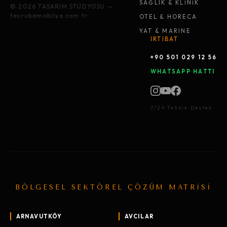
SAĞLIK & KLİNİK
© 2026 TASARIM STÜDYOSU —
tecrubemobilya.com.tr
OTEL & HORECA
YAT & MARİNE
İRTİBAT
+90 501 029 12 56
WHATSAPP HATTI
7/24 Teknik Destek
BÖLGESEL SEKTÖREL ÇÖZÜM MATRİSİ
ARNAVUTKÖY
AVCILAR