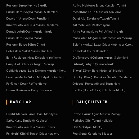
Restoran Şarap Kavı ve Standları
Adliye Mahkeme Salonu Kürsüleri Tamiri
Pizzacı Hamur Açma Masası Sistemleri
Modelhane Kalıp Masaları Yenileme
Decoratif Ahşap Duvar Panelleri
Garaj Alet Dolabı ve Tezgah Tamiri
Kuyumcu Atölyesi Cila Masası Yenileme
Yat Mobilyası Restorasyonu
Dernek Lokali Oyun Masaları İmalatı
Antre Portmanto ve Puf Ünitesi İmalatı
Pizzacı Hamur Açma Masası
Müzik Aleti Mağazası Gitar Standları Montajı
Restoran Bahçe Bölme Çitleri
Estetik Merkezi Lazer Odası Mobilyası Kurulumu
Hobi Odası Maket Masası Kurulumu
Konsolosluk Vize Bankoları
Balık Restoranı Meze Dolapları Yenileme
Diş Teknisyeni Çalışma Masası Sistemleri
Garaj Alet Dolabı ve Tezgah Montajı
Baharatçı Ahşap Çekmece İmalatı
Optik Mağazası Lens Deneme Masaları Kurulumu
Bijuteri Döner Stand Modelleri Montajı
Belediye Meclis Salonu Mobilyaları Kurulumu
Podoloji Kliniği Koltuk ve Üniteleri Yenileme
Parfümeri Duvar Raf Yenileme
Ortopedi Protez Atölyesi Tezgahları
Eczane Bankosu ve Dolap Sistemleri
Ev Ofis (Home Office) Kütüphane Montajı
BAĞCILAR
BAHÇELIEVLER
Estetik Merkezi Lazer Odası Mobilyası
Pizzacı Hamur Açma Masası Montajı
Sürücü Kursu Simülatör Kabinleri
Psikolog Ofisi Terapi Koltukları
Kuyumcu Atölyesi Cila Masası Tamiri
Otel Mobilyası Montajı
Psikiyatri Kliniği Terapi Odası Kurulumu
Fuar Standı Karşılama Masası