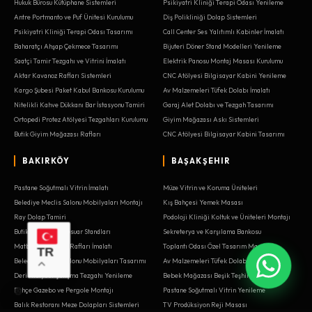
Hukuk Bürosu Kütüphane Sistemleri
Psikiyatri Kliniği Terapi Odası Yenileme
Antre Portmanto ve Puf Ünitesi Kurulumu
Diş Polikliniği Dolap Sistemleri
Psikiyatri Kliniği Terapi Odası Tasarımı
Call Center Ses Yalıtımlı Kabinler İmalatı
Baharatçı Ahşap Çekmece Tasarımı
Bijuteri Döner Stand Modelleri Yenileme
Saatçi Tamir Tezgahı ve Vitrini İmalatı
Elektrik Panosu Montaj Masası Kurulumu
Aktar Kavanoz Rafları Sistemleri
CNC Atölyesi Bilgisayar Kabini Yenileme
Kargo Şubesi Paket Kabul Bankosu Kurulumu
Av Malzemeleri Tüfek Dolabı İmalatı
Nitelikli Kahve Dükkanı Bar İstasyonu Tamiri
Garaj Alet Dolabı ve Tezgah Tasarımı
Ortopedi Protez Atölyesi Tezgahları Kurulumu
Giyim Mağazası Askı Sistemleri
Butik Giyim Mağazası Rafları
CNC Atölyesi Bilgisayar Kabini Tasarımı
BAKIRKÖY
BAŞAKŞEHIR
Pastane Soğutmalı Vitrin İmalatı
Müze Vitrin ve Koruma Üniteleri
Belediye Meclis Salonu Mobilyaları Montajı
Kış Bahçesi Yemek Masası
Ray Dolap Tamiri
Podoloji Kliniği Koltuk ve Üniteleri Montajı
Butik Mağaza Aksesuar Standları
Sekreterya ve Karşılama Bankosu
Matbaa Kağıt İstif Rafları İmalatı
Toplantı Odası Özel Tasarım Masaları
TR
Belediye Meclis Salonu Mobilyaları Tasarımı
Av Malzemeleri Tüfek Dolabı Yenileme
Deri Atölyesi Çalışma Tezgahı Yenileme
Bebek Mağazası Beşik Teşhir Alanı Tamiri
Bahçe Gazebo ve Pergole Montajı
Pastane Soğutmalı Vitrin Yenileme
Balık Restoranı Meze Dolapları Sistemleri
TV Prodüksiyon Reji Masası