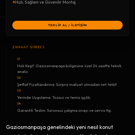
×
Hızlı, Sağlam ve Güvenilir Montaj
TEKLİF AL / İLETİŞİM
ZANAAT SÜRECİ
01
Hızlı Keşif: Gaziosmanpaşa bölgesine özel 24 saatte teknik
analiz.
02
Şeffaf Fiyatlandırma: Sürpriz maliyet olmadan net teklif.
03
Yerinde Uygulama: Tozsuz ve temiz işçilik.
04
Garantili Teslim: Sorunsuz çalışma onayı ve servis fişi.
Gaziosmanpaşa genelindeki yeni nesil konut