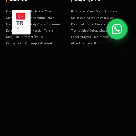
Kuyumcu Atölyesi Cila Masası Tamiri
Borsa Aracı Kurum Dealer Masaları
Saatçi Tamir Tezgahı ve Vitrini Tamiri
Kış Bahçesi Ahşap Konstrüksiyon
TR
Elektrik Panosu Montaj Masası Sistemleri
Konsolosluk Vize Bankoları
Dernek Lokali Oyun Masaları Tamiri
Tiyatro Sahne Dekoru Ahşap İşleri Sistemleri
Kreş Etkinlik Masası Üretimi
Haber Stüdyosu Sunucu Masası Sistemleri
Psikiyatri Kliniği Terapi Odası İmalatı
Aktar Kavanoz Rafları Tasarımı
Reklam Ajansı Kreatif Toplantı Odası Tasarımı
Matbaa Kağıt İstif Rafları
Bebek Odası Alt Değiştirme Ünitesi Tamiri
Mağaza Işıklı Ahşap Kasaları
Çatı Katı Eğimli Dolap Çözümleri
Elektrik Panosu Montaj Masası İmalatı
Organik Pazar Ahşap Kasaları Montajı
Satranç Kursu Turnuva Masaları Yenileme
Psikiyatri Kliniği Terapi Odası Tamiri
Podoloji Kliniği Koltuk ve Üniteleri İmalatı
Balkon Sedir ve Depolama Alanı
Nitelikli Kahve Dükkanı Bar İstasyonu Sistemleri
Ortopedi Protez Atölyesi Tezgahları Montajı
Spor Salonu Havlu ve Dolap Üniteleri
Konsolosluk Vize Bankoları İmalatı
Optik Mağazası Stand ve Rafları
BAYRAMPAŞA
BEŞIKTAŞ
Konsolosluk Vize Bankoları Sistemleri
Kodlama Atölyesi Robotik Masaları Yenileme
Sürücü Kursu Simülatör Kabinleri
Parfümeri Duvar Raf Tasarımı
Kayıt Stüdyosu Akustik Tasarım Kurulumu
Modelhane Kalıp Masaları Montajı