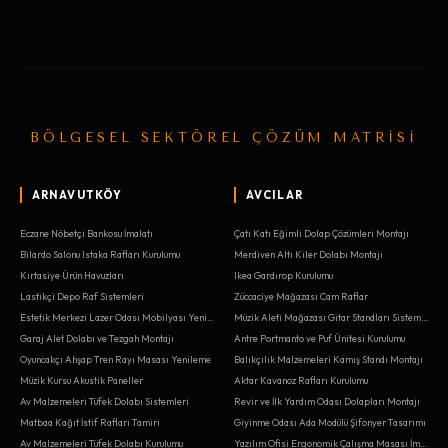
BÖLGESEL SEKTÖREL ÇÖZÜM MATRİSİ
ARNAVUTKÖY
AVCILAR
Eczane Nöbetçi Bankosu İmalatı
Çatı Katı Eğimli Dolap Çözümleri Montajı
Bilardo Salonu Istaka Rafları Kurulumu
Merdiven Altı Kiler Dolabı Montajı
Kırtasiye Ürün Havuzları
Ikea Gardırop Kurulumu
Lastikçi Depo Raf Sistemleri
Züccaciye Mağazası Cam Raflar
Estetik Merkezi Lazer Odası Mobilyası Yenileme
Müzik Aleti Mağazası Gitar Standları Sistemleri
Garaj Alet Dolabı ve Tezgah Montajı
Antre Portmanto ve Puf Ünitesi Kurulumu
Oyuncakçı Ahşap Tren Rayı Masası Yenileme
Balıkçılık Malzemeleri Kamış Standı Montajı
Müzik Kursu Akustik Paneller
Aktar Kavanoz Rafları Kurulumu
Av Malzemeleri Tüfek Dolabı Sistemleri
Revir ve İlk Yardım Odası Dolapları Montajı
Matbaa Kağıt İstif Rafları Tamiri
Giyinme Odası Ada Modülü Şifonyer Tasarımı
Av Malzemeleri Tüfek Dolabı Kurulumu
Yazılım Ofisi Ergonomik Çalışma Masası İmalatı