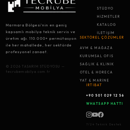
STÜDYO
HİZMETLER
Marmara Bölgesi'nin en geniş
KATALOG
kapsamlı mobilya teknik servis ve
İLETİŞİM
SEKTÖREL ÇÖZÜMLER
üretim ağı. 110.000+ permütasyon
ile her mahallede, her sektörde
AVM & MAĞAZA
profesyonel zanaat.
KURUMSAL OFİS
SAĞLIK & KLİNİK
© 2026 TASARIM STÜDYOSU —
tecrubemobilya.com.tr
OTEL & HORECA
YAT & MARİNE
İRTİBAT
+90 501 029 12 56
WHATSAPP HATTI
7/24 Teknik Destek