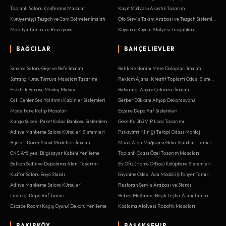
Toplantı Salonu Konferans Masaları
Kayıt Stüdyosu Akustik Tasarım
Kuruyemişçi Tezgah ve Cam Bölmeler İmalatı
Oto Servis Takım Arabası ve Tezgah Sistemleri
Mobilya Tamiri ve Revizyonu
Kuyumcu Kuyum Atölyesi Tezgahları
BAĞCILAR
BAHÇELIEVLER
Sinema Salonu Gişe ve Büfe İmalatı
Balık Restoranı Meze Dolapları İmalatı
Satranç Kursu Turnuva Masaları Tasarımı
Reklam Ajansı Kreatif Toplantı Odası Sistemleri
Elektrik Panosu Montaj Masası
Baharatçı Ahşap Çekmece İmalatı
Call Center Ses Yalıtımlı Kabinler Sistemleri
Berber Dükkanı Ahşap Dekorasyonu
Modelhane Kalıp Masaları
Eczane Depo Raf Sistemleri
Kargo Şubesi Paket Kabul Bankosu Sistemleri
Gece Kulübü VIP Loca Tasarımı
Adliye Mahkeme Salonu Kürsüleri Sistemleri
Psikiyatri Kliniği Terapi Odası Montajı
Bijuteri Döner Stand Modelleri İmalatı
Müzik Aleti Mağazası Gitar Standları Tamiri
CNC Atölyesi Bilgisayar Kabini Yenileme
Toplantı Odası Özel Tasarım Masaları
Balkon Sedir ve Depolama Alanı Tasarımı
Ev Ofis (Home Office) Kütüphane Sistemleri
Kuaför Salonu Boya Standı
Giyinme Odası Ada Modülü Şifonyer Tamiri
Adliye Mahkeme Salonu Kürsüleri
Restoran Servis Arabası ve Standı
Lastikçi Depo Raf Tamiri
Bebek Mağazası Beşik Teşhir Alanı Tamiri
Escape Room (Kaçış Oyunu) Dekoru Yenileme
Kodlama Atölyesi Robotik Masaları
BAKIRKÖY
BAŞAKŞEHIR