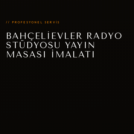
// PROFESYONEL SERVİS
BAHÇELIEVLER RADYO
STÜDYOSU YAYIN
MASASI İMALATI