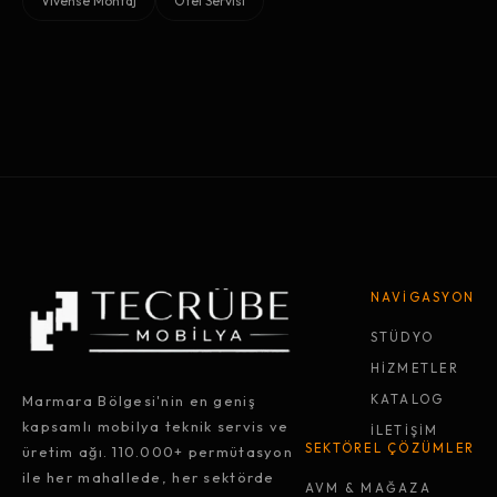
Vivense Montaj
Otel Servisi
NAVİGASYON
STÜDYO
HİZMETLER
Marmara Bölgesi'nin en geniş
KATALOG
kapsamlı mobilya teknik servis ve
İLETİŞİM
SEKTÖREL ÇÖZÜMLER
üretim ağı. 110.000+ permütasyon
ile her mahallede, her sektörde
AVM & MAĞAZA