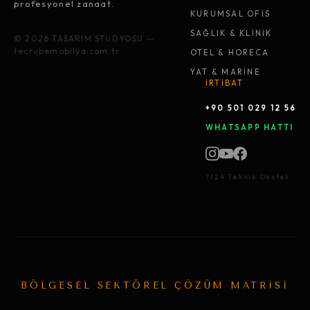
profesyonel zanaat.
KURUMSAL OFİS
SAĞLIK & KLİNİK
© 2026 TASARIM STÜDYOSU —
tecrubemobilya.com.tr
OTEL & HORECA
YAT & MARİNE
İRTİBAT
+90 501 029 12 56
WHATSAPP HATTI
7/24 Teknik Destek
BÖLGESEL SEKTÖREL ÇÖZÜM MATRİSİ