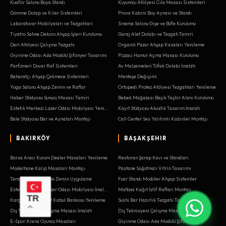
Kuaför Salonu Boya Standı
Kuyumcu Atölyesi Cila Masası Sistemleri
Gömme Dolap ve Kiler Sistemleri
Prova Kabini Boy Aynası ve Standı
Laboratuvar Mobilyaları ve Tezgahları
Sinema Salonu Gişe ve Büfe Kurulumu
Tiyatro Sahne Dekoru Ahşap İşleri Kurulumu
Garaj Alet Dolabı ve Tezgah Tamiri
Deri Atölyesi Çalışma Tezgahı
Organik Pazar Ahşap Kasaları Yenileme
Giyinme Odası Ada Modülü Şifonyer Tasarımı
Pizzacı Hamur Açma Masası Kurulumu
Parfümeri Duvar Raf Sistemleri
Av Malzemeleri Tüfek Dolabı İmalatı
Baharatçı Ahşap Çekmece Sistemleri
Menteşe Değişimi
Yoga Salonu Ahşap Zemin ve Raflar
Ortopedi Protez Atölyesi Tezgahları Yenileme
Haber Stüdyosu Sunucu Masası Tamiri
Bebek Mağazası Beşik Teşhir Alanı Kurulumu
Estetik Merkezi Lazer Odası Mobilyası Yenileme
Kayıt Stüdyosu Akustik Tasarım İmalatı
Bale Stüdyosu Bar ve Aynaları Montajı
Call Center Ses Yalıtımlı Kabinler Montajı
BAKIRKÖY
BAŞAKŞEHIR
Borsa Aracı Kurum Dealer Masaları Yenileme
Restoran Şarap Kavı ve Standları
Modelhane Kalıp Masaları Montajı
Pastane Soğutmalı Vitrin Tasarımı
Teras Ahşap Deck ve Zemin Uygulama
Fuar Standı Modüler Ahşap Sistemler
Estetik Merkezi Lazer Odası Mobilyası İmalatı
Matbaa Kağıt İstif Rafları Montajı
TR
Kargo Şubesi Paket Kabul Bankosu Yenileme
Sushi Bar Hazırlık Tezgahı Tasarımı
Diş Teknisyeni Çalışma Masası İmalatı
Diş Teknisyeni Çalışma Masası Sistemleri
E-Spor Arena Oyuncu Masaları
Giyinme Odası Ada Modülü Şifonyer