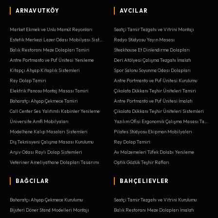
ARNAVUTKÖY
AVCILAR
Market Ekmek ve Unlu Mamül Reyonları
Saatçi Tamir Tezgahı ve Vitrini Montajı
Estetik Merkezi Lazer Odası Mobilyası Sistemleri
Radyo Stüdyosu Yayın Masası
Balık Restoranı Meze Dolapları Tamiri
Steakhouse Et Dinlendirme Dolapları
Antre Portmanto ve Puf Ünitesi Yenileme
Deri Atölyesi Çalışma Tezgahı İmalatı
Kitapçı Ahşap Kitaplık Sistemleri
Spor Salonu Soyunma Odası Dolapları
Ray Dolap Tamiri
Antre Portmanto ve Puf Ünitesi Kurulumu
Elektrik Panosu Montaj Masası Tamiri
Çikolata Dükkanı Teşhir Üniteleri Tamiri
Baharatçı Ahşap Çekmece Tamiri
Antre Portmanto ve Puf Ünitesi İmalatı
Call Center Ses Yalıtımlı Kabinler Yenileme
Çikolata Dükkanı Teşhir Üniteleri Sistemleri
Üniversite Amfi Mobilyaları
Yazılım Ofisi Ergonomik Çalışma Masası Tasarımı
Modelhane Kalıp Masaları Sistemleri
Pilates Stüdyosu Ekipman Mobilyaları
Diş Teknisyeni Çalışma Masası Kurulumu
Ray Dolap Tamiri
Arşiv Odası Raylı Dolap Sistemleri
Av Malzemeleri Tüfek Dolabı Yenileme
Veteriner Ameliyathane Dolapları Tasarımı
Optik Gözlük Teşhir Rafları
BAĞCILAR
BAHÇELIEVLER
Baharatçı Ahşap Çekmece Kurulumu
Saatçi Tamir Tezgahı ve Vitrini Kurulumu
Bijuteri Döner Stand Modelleri Montajı
Balık Restoranı Meze Dolapları İmalatı