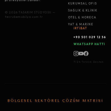
KURUMSAL OFİS
SAĞLIK & KLİNİK
© 2026 TASARIM STÜDYOSU —
tecrubemobilya.com.tr
OTEL & HORECA
YAT & MARİNE
İRTİBAT
+90 501 029 12 56
WHATSAPP HATTI
7/24 Teknik Destek
BÖLGESEL SEKTÖREL ÇÖZÜM MATRİSİ