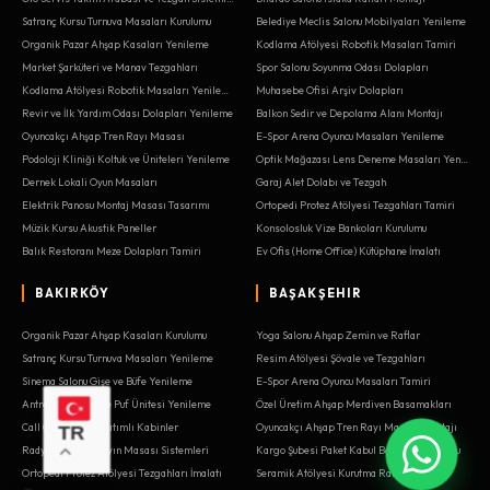
Satranç Kursu Turnuva Masaları Kurulumu
Belediye Meclis Salonu Mobilyaları Yenileme
Organik Pazar Ahşap Kasaları Yenileme
Kodlama Atölyesi Robotik Masaları Tamiri
Market Şarküteri ve Manav Tezgahları
Spor Salonu Soyunma Odası Dolapları
Kodlama Atölyesi Robotik Masaları Yenileme
Muhasebe Ofisi Arşiv Dolapları
Revir ve İlk Yardım Odası Dolapları Yenileme
Balkon Sedir ve Depolama Alanı Montajı
Oyuncakçı Ahşap Tren Rayı Masası
E-Spor Arena Oyuncu Masaları Yenileme
Podoloji Kliniği Koltuk ve Üniteleri Yenileme
Optik Mağazası Lens Deneme Masaları Yenileme
Dernek Lokali Oyun Masaları
Garaj Alet Dolabı ve Tezgah
Elektrik Panosu Montaj Masası Tasarımı
Ortopedi Protez Atölyesi Tezgahları Tamiri
Müzik Kursu Akustik Paneller
Konsolosluk Vize Bankoları Kurulumu
Balık Restoranı Meze Dolapları Tamiri
Ev Ofis (Home Office) Kütüphane İmalatı
BAKIRKÖY
BAŞAKŞEHIR
Organik Pazar Ahşap Kasaları Kurulumu
Yoga Salonu Ahşap Zemin ve Raflar
Satranç Kursu Turnuva Masaları Yenileme
Resim Atölyesi Şövale ve Tezgahları
Sinema Salonu Gişe ve Büfe Yenileme
E-Spor Arena Oyuncu Masaları Tamiri
Antre Portmanto ve Puf Ünitesi Yenileme
Özel Üretim Ahşap Merdiven Basamakları
Call Center Ses Yalıtımlı Kabinler
Oyuncakçı Ahşap Tren Rayı Masası Montajı
TR
Radyo Stüdyosu Yayın Masası Sistemleri
Kargo Şubesi Paket Kabul Bankosu Kurulumu
Ortopedi Protez Atölyesi Tezgahları İmalatı
Seramik Atölyesi Kurutma Rafları