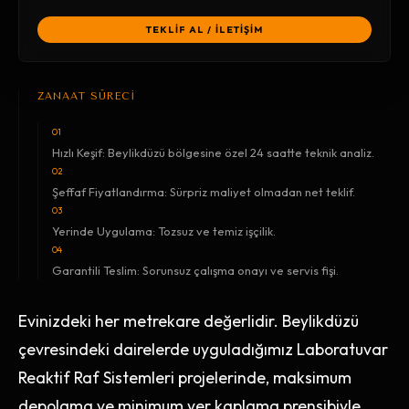
TEKLİF AL / İLETİŞİM
ZANAAT SÜRECİ
01
Hızlı Keşif: Beylikdüzü bölgesine özel 24 saatte teknik analiz.
02
Şeffaf Fiyatlandırma: Sürpriz maliyet olmadan net teklif.
03
Yerinde Uygulama: Tozsuz ve temiz işçilik.
04
Garantili Teslim: Sorunsuz çalışma onayı ve servis fişi.
Evinizdeki her metrekare değerlidir. Beylikdüzü
çevresindeki dairelerde uyguladığımız Laboratuvar
Reaktif Raf Sistemleri projelerinde, maksimum
depolama ve minimum yer kaplama prensibiyle