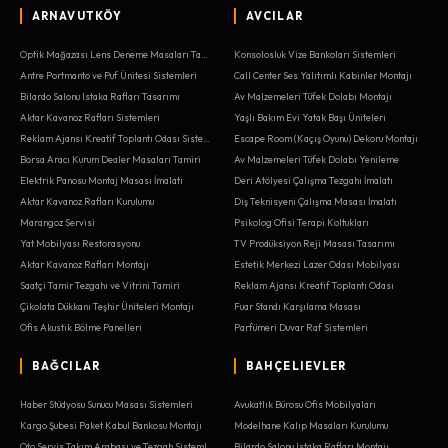
ARNAVUTKÖY
AVCILAR
Optik Mağazası Lens Deneme Masaları Tamiri
Konsolosluk Vize Bankoları Sistemleri
Antre Portmanto ve Puf Ünitesi Sistemleri
Call Center Ses Yalıtımlı Kabinler Montajı
Bilardo Salonu Istaka Rafları Tasarımı
Av Malzemeleri Tüfek Dolabı Montajı
Aktar Kavanoz Rafları Sistemleri
Yaşlı Bakım Evi Yatak Başı Üniteleri
Reklam Ajansı Kreatif Toplantı Odası Sistemleri
Escape Room (Kaçış Oyunu) Dekoru Montajı
Borsa Aracı Kurum Dealer Masaları Tamiri
Av Malzemeleri Tüfek Dolabı Yenileme
Elektrik Panosu Montaj Masası İmalatı
Deri Atölyesi Çalışma Tezgahı İmalatı
Aktar Kavanoz Rafları Kurulumu
Diş Teknisyeni Çalışma Masası İmalatı
Marangoz Servisi
Psikolog Ofisi Terapi Koltukları
Yat Mobilyası Restorasyonu
TV Prodüksiyon Reji Masası Tasarımı
Aktar Kavanoz Rafları Montajı
Estetik Merkezi Lazer Odası Mobilyası
Saatçi Tamir Tezgahı ve Vitrini Tamiri
Reklam Ajansı Kreatif Toplantı Odası
Çikolata Dükkanı Teşhir Üniteleri Montajı
Fuar Standı Karşılama Masası
Ofis Akustik Bölme Panelleri
Parfümeri Duvar Raf Sistemleri
BAĞCILAR
BAHÇELIEVLER
Haber Stüdyosu Sunucu Masası Sistemleri
Avukatlık Bürosu Ofis Mobilyaları
Kargo Şubesi Paket Kabul Bankosu Montajı
Modelhane Kalıp Masaları Kurulumu
Oto Servis Takım Arabası ve Tezgah Sistemleri
Bilardo Salonu Istaka Rafları Montajı