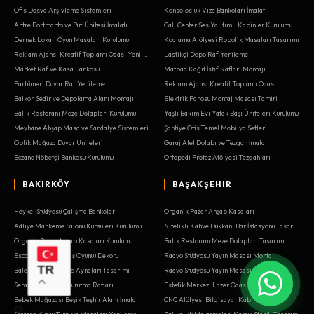
Ofis Dosya Arşivleme Sistemleri
Konsolosluk Vize Bankoları İmalatı
Antre Portmanto ve Puf Ünitesi İmalatı
Call Center Ses Yalıtımlı Kabinler Kurulumu
Dernek Lokali Oyun Masaları Kurulumu
Kodlama Atölyesi Robotik Masaları Tasarımı
Reklam Ajansı Kreatif Toplantı Odası Yenileme
Lastikçi Depo Raf Yenileme
Market Raf ve Kasa Bankosu
Matbaa Kağıt İstif Rafları Montajı
Parfümeri Duvar Raf Yenileme
Reklam Ajansı Kreatif Toplantı Odası
Balkon Sedir ve Depolama Alanı Montajı
Elektrik Panosu Montaj Masası Tamiri
Balık Restoranı Meze Dolapları Kurulumu
Yaşlı Bakım Evi Yatak Başı Üniteleri Kurulumu
Meyhane Ahşap Masa ve Sandalye Sistemleri
Şantiye Ofis Temel Mobilya Setleri
Optik Mağaza Duvar Üniteleri
Garaj Alet Dolabı ve Tezgah İmalatı
Eczane Nöbetçi Bankosu Kurulumu
Ortopedi Protez Atölyesi Tezgahları
BAKIRKÖY
BAŞAKŞEHIR
Heykel Stüdyosu Çalışma Bankoları
Organik Pazar Ahşap Kasaları
Adliye Mahkeme Salonu Kürsüleri Kurulumu
Nitelikli Kahve Dükkanı Bar İstasyonu Tasarımı
Organik Pazar Ahşap Kasaları Kurulumu
Balık Restoranı Meze Dolapları Tasarımı
Escape Room (Kaçış Oyunu) Dekoru
Radyo Stüdyosu Yayın Masası Montajı
TR
Bale Stüdyosu Bar ve Aynaları Tasarımı
Radyo Stüdyosu Yayın Masası Yenileme
Seramik Atölyesi Kurutma Rafları
Estetik Merkezi Lazer Odası Mobilyası Yenileme
Bebek Mağazası Beşik Teşhir Alanı İmalatı
CNC Atölyesi Bilgisayar Kabini Tamiri
Satranç Kursu Turnuva Masaları Yenileme
Balıkçılık Malzemeleri Kamış Standı Tasarımı