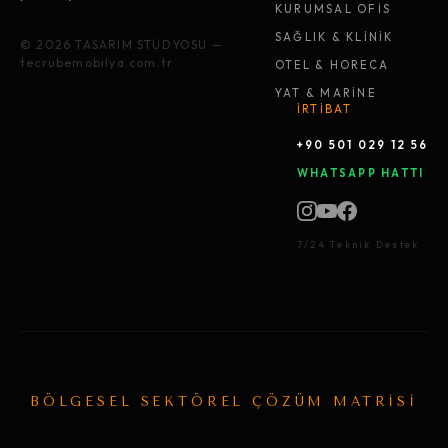
KURUMSAL OFİS
SAĞLIK & KLİNİK
© 2026 TASARIM STÜDYOSU —
tecrubemobilya.com.tr
OTEL & HORECA
YAT & MARİNE
İRTİBAT
+90 501 029 12 56
WHATSAPP HATTI
7/24 Teknik Destek
BÖLGESEL SEKTÖREL ÇÖZÜM MATRİSİ