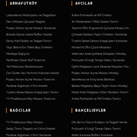
ARNAVUTKÖY
AVCILAR
Laboratuvar Mobilyaları ve Tezgahları
Antre Portmanto ve Puf Ünitesi
Deri Atölyesi Çalışma Tezgahı
Av Malzemeleri Tüfek Dolabı Tamiri
Pizzacı Hamur Açma Masası Yenileme
Yazılım Ofisi Ergonomik Çalışma Masası İmalatı
Bilardo Salonu Istaka Rafları İmalatı
Çikolata Dükkanı Teşhir Üniteleri Yenileme
Garaj Alet Dolabı ve Tezgah Tamiri
Tiyatro Sahne Dekoru Ahşap İşleri Kurulumu
Yaşlı Bakım Evi Yatak Başı Üniteleri
Mimarlık Ofisi Çizim Masaları
Menteşe Değişimi
Veteriner Ameliyathane Dolapları Montajı
Parfümeri Duvar Raf Tasarımı
Psikiyatri Kliniği Terapi Odası Yenileme
Yat Mobilyası Restorasyonu
Optik Mağazası Lens Deneme Masaları Tasarımı
Call Center Ses Yalıtımlı Kabinler İmalatı
Pizzacı Hamur Açma Masası Montajı
Pizzacı Hamur Açma Masası Tasarımı
Sekreterya ve Karşılama Bankosu
Pastane Soğutmalı Vitrin İmalatı
Bebek Mağazası Beşik Teşhir Alanı Montajı
Tiyatro Sahne Dekoru Ahşap İşleri Tamiri
Müzik Aleti Mağazası Gitar Standları Tamiri
TV Prodüksiyon Reji Masası Tasarımı
Antre Portmanto ve Puf Ünitesi Tamiri
BAĞCILAR
BAHÇELIEVLER
TV Prodüksiyon Reji Masası
Oto Servis Takım Arabası ve Tezgah Yenileme
Saatçi Tamir Tezgahı ve Vitrini İmalatı
Psikiyatri Kliniği Terapi Odası Tamiri
Pastane Soğutmalı Vitrin Yenileme
Aktar Kavanoz Rafları Kurulumu