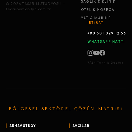
SAĞLIK & KLİNİK
© 2026 TASARIM STÜDYOSU —
tecrubemobilya.com.tr
OTEL & HORECA
YAT & MARİNE
İRTİBAT
+90 501 029 12 56
WHATSAPP HATTI
7/24 Teknik Destek
BÖLGESEL SEKTÖREL ÇÖZÜM MATRİSİ
ARNAVUTKÖY
AVCILAR