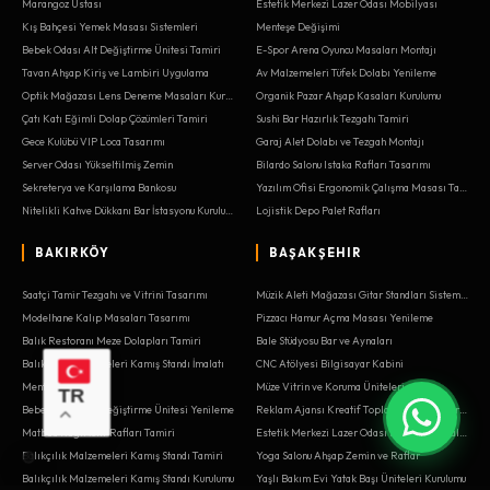
Marangoz Ustası
Estetik Merkezi Lazer Odası Mobilyası
Kış Bahçesi Yemek Masası Sistemleri
Menteşe Değişimi
Bebek Odası Alt Değiştirme Ünitesi Tamiri
E-Spor Arena Oyuncu Masaları Montajı
Tavan Ahşap Kiriş ve Lambiri Uygulama
Av Malzemeleri Tüfek Dolabı Yenileme
Optik Mağazası Lens Deneme Masaları Kurulumu
Organik Pazar Ahşap Kasaları Kurulumu
Çatı Katı Eğimli Dolap Çözümleri Tamiri
Sushi Bar Hazırlık Tezgahı Tamiri
Gece Kulübü VIP Loca Tasarımı
Garaj Alet Dolabı ve Tezgah Montajı
Server Odası Yükseltilmiş Zemin
Bilardo Salonu Istaka Rafları Tasarımı
Sekreterya ve Karşılama Bankosu
Yazılım Ofisi Ergonomik Çalışma Masası Tasarımı
Nitelikli Kahve Dükkanı Bar İstasyonu Kurulumu
Lojistik Depo Palet Rafları
BAKIRKÖY
BAŞAKŞEHIR
Saatçi Tamir Tezgahı ve Vitrini Tasarımı
Müzik Aleti Mağazası Gitar Standları Sistemleri
Modelhane Kalıp Masaları Tasarımı
Pizzacı Hamur Açma Masası Yenileme
Balık Restoranı Meze Dolapları Tamiri
Bale Stüdyosu Bar ve Aynaları
Balıkçılık Malzemeleri Kamış Standı İmalatı
CNC Atölyesi Bilgisayar Kabini
Menteşe Değişimi
Müze Vitrin ve Koruma Üniteleri
TR
Bebek Odası Alt Değiştirme Ünitesi Yenileme
Reklam Ajansı Kreatif Toplantı Odası Tasarımı
Matbaa Kağıt İstif Rafları Tamiri
Estetik Merkezi Lazer Odası Mobilyası İmalatı
Balıkçılık Malzemeleri Kamış Standı Tamiri
Yoga Salonu Ahşap Zemin ve Raflar
Balıkçılık Malzemeleri Kamış Standı Kurulumu
Yaşlı Bakım Evi Yatak Başı Üniteleri Kurulumu