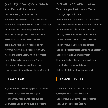
Çatı Katı Eğimli Dolap Çözümleri Sistemleri
Ev Ofis (Home Office) Kütüphane İmalatı
Aktar Kavanoz Rafları İmalatı
Tabela Atölyesi Kesim Masası Tasarımı
Eczane Nöbetçi Bankosu İmalatı
Lastikçi Depo Raf Tamiri
Antre Portmanto ve Puf Ünitesi Sistemleri
Balkon Sedir ve Depolama Alanı Sistemleri
Müzik Aleti Mağazası Gitar Standları Montajı
Kodlama Atölyesi Robotik Masaları Kurulumu
Garaj Alet Dolabı ve Tezgah Sistemleri
Av Malzemeleri Tüfek Dolabı Tasarımı
Veteriner Ameliyathane Dolapları İmalatı
Satranç Kursu Turnuva Masaları İmalatı
Merdiven Altı Kiler Dolabı İmalatı
Haber Stüdyosu Sunucu Masası Tasarımı
Tabela Atölyesi Kesim Masası Tamiri
Resim Atölyesi Şövale ve Tezgahları
Kuyumcu Atölyesi Cila Masası Kurulumu
Balıkçılık Malzemeleri Kamış Standı Sistemleri
Adliye Mahkeme Salonu Kürsüleri İmalatı
Baharatçı Ahşap Çekmece İmalatı
Bale Stüdyosu Bar ve Aynaları Yenileme
Çikolata Dükkanı Teşhir Üniteleri İmalatı
Diş Hekimi Muayenehane Mobilyaları
Etüt Merkezi Çalışma Kabinleri
Escape Room (Kaçış Oyunu) Dekoru Sistemleri
Balıkçılık Malzemeleri Kamış Standı
BAĞCILAR
BAHÇELIEVLER
Tiyatro Sahne Dekoru Ahşap İşleri Sistemleri
Merdiven Altı Kiler Dolabı Montajı
Laboratuvar Çeker Ocak Mobilyası
Çamaşır Odası Raf ve Üniteleri
Hukuk Bürosu Klasik Ofis Mobilyaları
Diş Teknisyeni Çalışma Masası Montajı
Call Center Ses Yalıtımlı Kabinler Montajı
Kreş Etkinlik Masası Üretimi