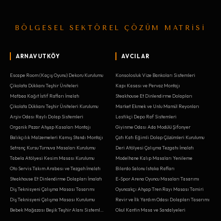
BÖLGESEL SEKTÖREL ÇÖZÜM MATRİSİ
ARNAVUTKÖY
AVCILAR
Escape Room (Kaçış Oyunu) Dekoru Kurulumu
Konsolosluk Vize Bankoları Sistemleri
Çikolata Dükkanı Teşhir Üniteleri
Kapı Kasası ve Pervaz Montajı
Matbaa Kağıt İstif Rafları İmalatı
Steakhouse Et Dinlendirme Dolapları
Çikolata Dükkanı Teşhir Üniteleri Kurulumu
Market Ekmek ve Unlu Mamül Reyonları
Arşiv Odası Raylı Dolap Sistemleri
Lastikçi Depo Raf Sistemleri
Organik Pazar Ahşap Kasaları Montajı
Giyinme Odası Ada Modülü Şifonyer
Balıkçılık Malzemeleri Kamış Standı Montajı
Çatı Katı Eğimli Dolap Çözümleri Kurulumu
Satranç Kursu Turnuva Masaları Kurulumu
Deri Atölyesi Çalışma Tezgahı İmalatı
Tabela Atölyesi Kesim Masası Kurulumu
Modelhane Kalıp Masaları Yenileme
Oto Servis Takım Arabası ve Tezgah İmalatı
Bilardo Salonu Istaka Rafları
Steakhouse Et Dinlendirme Dolapları İmalatı
E-Spor Arena Oyuncu Masaları Tasarımı
Diş Teknisyeni Çalışma Masası Tasarımı
Oyuncakçı Ahşap Tren Rayı Masası Tamiri
Diş Teknisyeni Çalışma Masası Kurulumu
Revir ve İlk Yardım Odası Dolapları Tasarımı
Bebek Mağazası Beşik Teşhir Alanı Sistemleri
Okul Kantin Masa ve Sandalyeleri