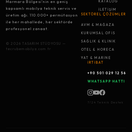
Marmara Bölgesi'nin en geniş
KATALOG
kapsamlı mobilya teknik servis ve
İLETİŞİM
SEKTÖREL ÇÖZÜMLER
üretim ağı. 110.000+ permütasyon
ile her mahallede, her sektörde
AVM & MAĞAZA
profesyonel zanaat.
KURUMSAL OFİS
SAĞLIK & KLİNİK
© 2026 TASARIM STÜDYOSU —
tecrubemobilya.com.tr
OTEL & HORECA
YAT & MARİNE
İRTİBAT
+90 501 029 12 56
WHATSAPP HATTI
7/24 Teknik Destek