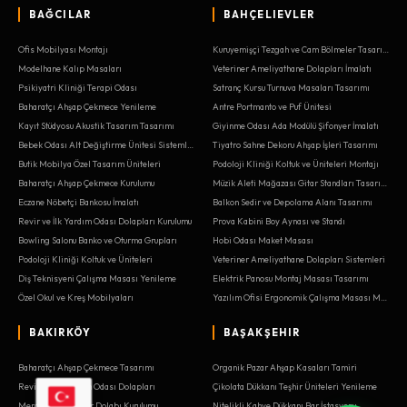
BAĞCILAR
BAHÇELIEVLER
Ofis Mobilyası Montajı
Kuruyemişçi Tezgah ve Cam Bölmeler Tasarımı
Modelhane Kalıp Masaları
Veteriner Ameliyathane Dolapları İmalatı
Psikiyatri Kliniği Terapi Odası
Satranç Kursu Turnuva Masaları Tasarımı
Baharatçı Ahşap Çekmece Yenileme
Antre Portmanto ve Puf Ünitesi
Kayıt Stüdyosu Akustik Tasarım Tasarımı
Giyinme Odası Ada Modülü Şifonyer İmalatı
Bebek Odası Alt Değiştirme Ünitesi Sistemleri
Tiyatro Sahne Dekoru Ahşap İşleri Tasarımı
Butik Mobilya Özel Tasarım Üniteleri
Podoloji Kliniği Koltuk ve Üniteleri Montajı
Baharatçı Ahşap Çekmece Kurulumu
Müzik Aleti Mağazası Gitar Standları Tasarımı
Eczane Nöbetçi Bankosu İmalatı
Balkon Sedir ve Depolama Alanı Tasarımı
Revir ve İlk Yardım Odası Dolapları Kurulumu
Prova Kabini Boy Aynası ve Standı
Bowling Salonu Banko ve Oturma Grupları
Hobi Odası Maket Masası
Podoloji Kliniği Koltuk ve Üniteleri
Veteriner Ameliyathane Dolapları Sistemleri
Diş Teknisyeni Çalışma Masası Yenileme
Elektrik Panosu Montaj Masası Tasarımı
Özel Okul ve Kreş Mobilyaları
Yazılım Ofisi Ergonomik Çalışma Masası Montajı
BAKIRKÖY
BAŞAKŞEHIR
Baharatçı Ahşap Çekmece Tasarımı
Organik Pazar Ahşap Kasaları Tamiri
Revir ve İlk Yardım Odası Dolapları
Çikolata Dükkanı Teşhir Üniteleri Yenileme
Merdiven Altı Kiler Dolabı Kurulumu
Nitelikli Kahve Dükkanı Bar İstasyonu