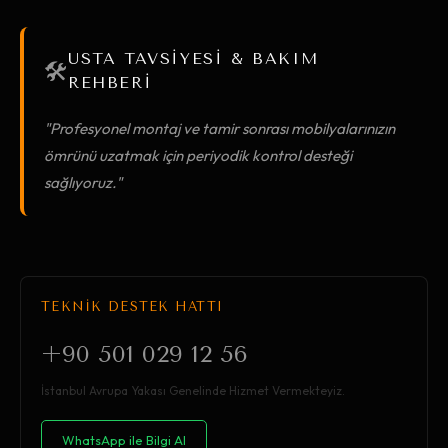
USTA TAVSİYESİ & BAKIM
🛠️
REHBERİ
"Profesyonel montaj ve tamir sonrası mobilyalarınızın
ömrünü uzatmak için periyodik kontrol desteği
sağlıyoruz."
TEKNİK DESTEK HATTI
+90 501 029 12 56
İstanbul Avrupa Yakası Genelinde Hizmet Vermekteyiz.
WhatsApp ile Bilgi Al