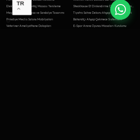
TR
Elektrik Panosu Montaj Masası Yenileme
Steakhouse Et Dinlendirme Dolapları Sistemleri
Meyhane Ahşap Masa ve Sandalye Tasarımı
Tiyatro Sahne Dekoru Ahşap İşleri Sistemleri
Belediye Meclis Salonu Mobilyaları
Baharatçı Ahşap Çekmece Sistemleri
Veteriner Ameliyathane Dolapları
E-Spor Arena Oyuncu Masaları Kurulumu
Reklam Ajansı Kreatif Toplantı Odası Montajı
Satranç Kursu Turnuva Masaları Tamiri
Matbaa Kağıt İstif Rafları Sistemleri
Mobilya Tamiri
Bebek Odası Alt Değiştirme Ünitesi Tasarımı
Ev Ofis (Home Office) Kütüphane İmalatı
Kış Bahçesi Yemek Masası Tasarımı
Mobilya Tamiri
Çikolata Dükkanı Teşhir Üniteleri Montajı
TV Prodüksiyon Reji Masası Tasarımı
Lastikçi Depo Raf Tamiri
Adliye Mahkeme Salonu Kürsüleri Sistemleri
Kış Bahçesi Yemek Masası Montajı
CNC Atölyesi Bilgisayar Kabini Sistemleri
BAYRAMPAŞA
BEŞIKTAŞ
Kodlama Atölyesi Robotik Masaları Tasarımı
Bebek Odası Alt Değiştirme Ünitesi Yenileme
Kuyumcu Atölyesi Cila Masası Tamiri
Çamaşır Odası Raf ve Üniteleri
Balıkçılık Malzemeleri Kamış Standı
Saatçi Tamir Tezgahı ve Vitrini Yenileme
Satranç Kursu Turnuva Masaları İmalatı
Kırtasiye Ürün Havuzları
Ofis Bölme ve Panel Sistemleri
Balık Restoranı Meze Dolapları Sistemleri
Reklam Ajansı Kreatif Toplantı Odası Yenileme
Tabela Atölyesi Kesim Masası Yenileme
Deri Atölyesi Çalışma Tezgahı Montajı
Organik Pazar Ahşap Kasaları Kurulumu