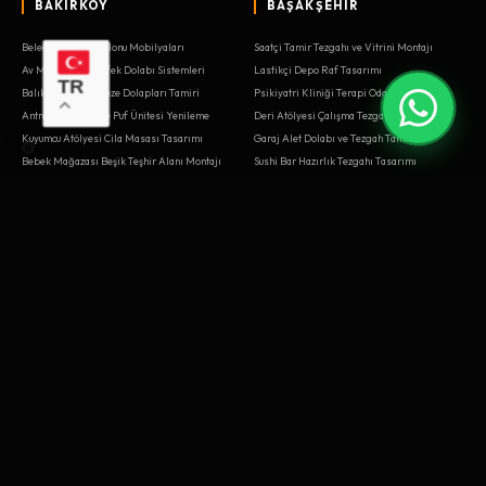
BAKIRKÖY
BAŞAKŞEHIR
Belediye Meclis Salonu Mobilyaları
Saatçi Tamir Tezgahı ve Vitrini Montajı
Av Malzemeleri Tüfek Dolabı Sistemleri
Lastikçi Depo Raf Tasarımı
TR
Balık Restoranı Meze Dolapları Tamiri
Psikiyatri Kliniği Terapi Odası
Antre Portmanto ve Puf Ünitesi Yenileme
Deri Atölyesi Çalışma Tezgahı Kurulumu
Kuyumcu Atölyesi Cila Masası Tasarımı
Garaj Alet Dolabı ve Tezgah Tamiri
Bebek Mağazası Beşik Teşhir Alanı Montajı
Sushi Bar Hazırlık Tezgahı Tasarımı
Fuar Standı Karşılama Masası
Ortopedi Protez Atölyesi Tezgahları Yenileme
Organik Pazar Ahşap Kasaları Sistemleri
Fizik Tedavi Merkezi Egzersiz Barları
Kış Bahçesi Yemek Masası İmalatı
Müzik Aleti Mağazası Gitar Standları Tasarımı
Bale Stüdyosu Bar ve Aynaları İmalatı
Hobi Odası Maket Masası Tamiri
Kuyumcu Kuyum Atölyesi Tezgahları
Call Center Ses Yalıtımlı Kabinler
Ofis Mobilyası Kurulumu
Escape Room (Kaçış Oyunu) Dekoru Sistemleri
Eczane İlaç Raf Sistemleri
Restoran Masa ve Sandalye Montajı
Sushi Bar Hazırlık Tezgahı
Dernek Lokali Oyun Masaları Kurulumu
BAYRAMPAŞA
BEŞIKTAŞ
Sinema Salonu Gişe ve Büfe Kurulumu
Aktar Kavanoz Rafları Kurulumu
Podoloji Kliniği Koltuk ve Üniteleri
Kargo Şubesi Paket Kabul Bankosu Tamiri
Kargo Şubesi Paket Kabul Bankosu
Hukuk Bürosu Kütüphane Sistemleri