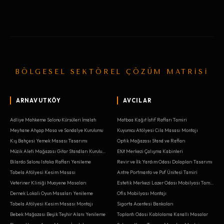
BÖLGESEL SEKTÖREL ÇÖZÜM MATRİSİ
ARNAVUTKÖY
AVCILAR
Adliye Mahkeme Salonu Kürsüleri İmalatı
Matbaa Kağıt İstif Rafları Tamiri
Meyhane Ahşap Masa ve Sandalye Kurulumu
Kuyumcu Atölyesi Cila Masası Montajı
Kış Bahçesi Yemek Masası Tasarımı
Optik Mağazası Stand ve Rafları
Müzik Aleti Mağazası Gitar Standları Kurulumu
Etüt Merkezi Çalışma Kabinleri
Bilardo Salonu Istaka Rafları Yenileme
Revir ve İlk Yardım Odası Dolapları Tasarımı
Tabela Atölyesi Kesim Masası
Antre Portmanto ve Puf Ünitesi Tamiri
Veteriner Kliniği Muayene Masaları
Estetik Merkezi Lazer Odası Mobilyası Tamiri
Dernek Lokali Oyun Masaları Yenileme
Ofis Mobilyası Montajı
Tabela Atölyesi Kesim Masası Montajı
Sigorta Acentesi Bankoları
Bebek Mağazası Beşik Teşhir Alanı Yenileme
Toplantı Odası Kablolama Kanallı Masalar