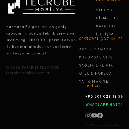
STÜDYO
HİZMETLER
Marmara Bölgesi'nin en geniş
KATALOG
kapsamlı mobilya teknik servis ve
İLETİŞİM
SEKTÖREL ÇÖZÜMLER
üretim ağı. 110.000+ permütasyon
ile her mahallede, her sektörde
AVM & MAĞAZA
profesyonel zanaat.
KURUMSAL OFİS
SAĞLIK & KLİNİK
© 2026 TASARIM STÜDYOSU —
tecrubemobilya.com.tr
OTEL & HORECA
YAT & MARİNE
İRTİBAT
+90 501 029 12 56
WHATSAPP HATTI
7/24 Teknik Destek