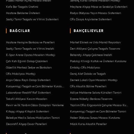
Pizzacı Hamur Açma Masası İmalatı
Satranç Kursu Turnuva Masaları Montajı
Kafe Bar Tezgahı Üretimi
Meyhane Ahşap Masa ve Sandalye Sistemleri
Hastane Bekleme Üniteleri
Radyo Stüdyosu Yayın Masası Sistemleri
Saatçi Tamir Tezgahı ve Vitrini Sistemleri
Ofis Dosya Arşivleme Sistemleri
BAĞCILAR
BAHÇELIEVLER
Hastane Hemşire Bankosu ve Panelleri
Market Ekmek ve Unlu Mamül Reyonları
Saatçi Tamir Tezgahı ve Vitrini İmalatı
Deri Atölyesi Çalışma Tezgahı Tasarımı
E-Spor Arena Oyuncu Masaları Montajı
Baharatçı Ahşap Çekmece İmalatı
Çatı Katı Eğimli Dolap Çözümleri
Podoloji Kliniği Koltuk ve Üniteleri Kurulumu
Güzellik Merkezi Sedye ve Bankoları
Emlakçı Ofis Mobilyası
Ofis Mobilyası Montajı
Garaj Alet Dolabı ve Tezgah
Arşiv Odası Raylı Dolap Sistemleri
Dernek Lokali Oyun Masaları Montajı
Kuruyemişçi Tezgah ve Cam Bölmeler Kurulumu
Ofis Akustik Bölme Panelleri
Laboratuvar Reaktif Raf Sistemleri
Adliye Mahkeme Salonu Kürsüleri Tamiri
Tekstil Atölyesi Kesim Masaları
Eczane Nöbetçi Bankosu Tasarımı
Revir ve İlk Yardım Odası Dolapları Yenileme
Yazılım Ofisi Ergonomik Çalışma Masası Kurulumu
Kitapçı Ahşap Kitaplık Sistemleri
Kuruyemişçi Tezgah ve Cam Bölmeler Tamiri
Belediye Meclis Salonu Mobilyaları Tamiri
Haber Stüdyosu Sunucu Masası Kurulumu
Decoratif Ahşap Duvar Panelleri
Müzik Kursu Akustik Paneller