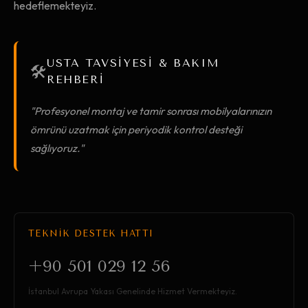
hedeflemekteyiz.
USTA TAVSİYESİ & BAKIM
🛠️
REHBERİ
"Profesyonel montaj ve tamir sonrası mobilyalarınızın
ömrünü uzatmak için periyodik kontrol desteği
sağlıyoruz."
TEKNİK DESTEK HATTI
+90 501 029 12 56
İstanbul Avrupa Yakası Genelinde Hizmet Vermekteyiz.