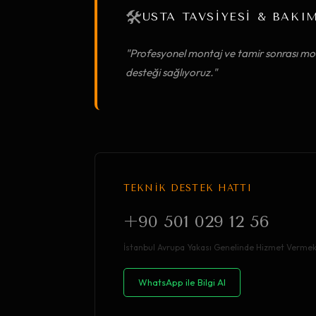
🛠️
USTA TAVSİYESİ & BAKI
"Profesyonel montaj ve tamir sonrası mob
desteği sağlıyoruz."
TEKNİK DESTEK HATTI
+90 501 029 12 56
İstanbul Avrupa Yakası Genelinde Hizmet Vermek
WhatsApp ile Bilgi Al