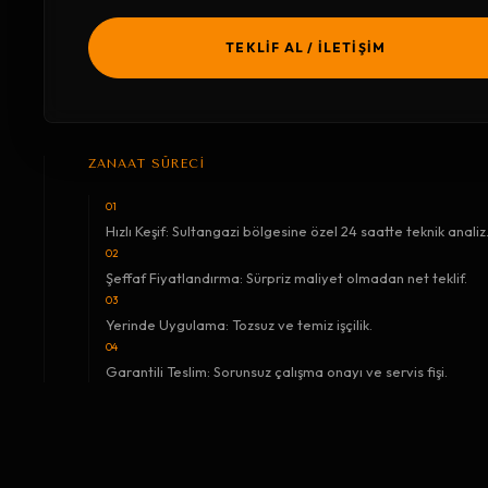
TEKLİF AL / İLETİŞİM
ZANAAT SÜRECİ
01
Hızlı Keşif: Sultangazi bölgesine özel 24 saatte teknik analiz
02
Şeffaf Fiyatlandırma: Sürpriz maliyet olmadan net teklif.
03
Yerinde Uygulama: Tozsuz ve temiz işçilik.
04
Garantili Teslim: Sorunsuz çalışma onayı ve servis fişi.