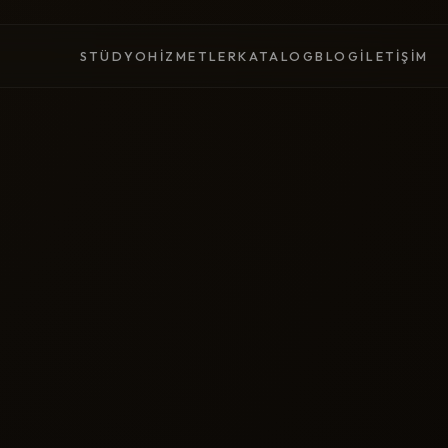
STÜDYO
HIZMETLER
KATALOG
BLOG
İLETIŞIM