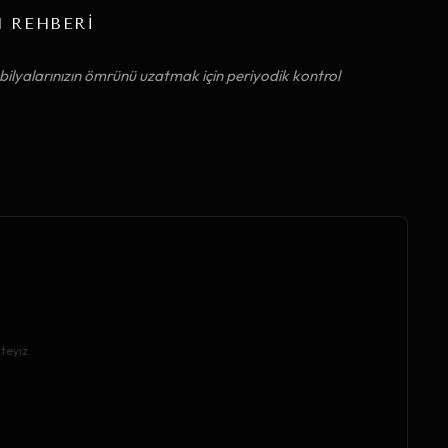
M REHBERİ
ilyalarınızın ömrünü uzatmak için periyodik kontrol
teyiz.