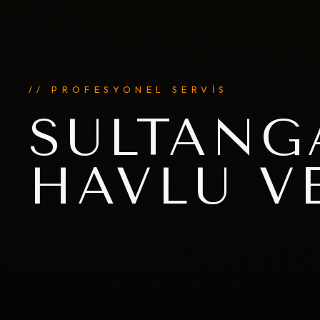
// PROFESYONEL SERVİS
SULTANG
HAVLU V