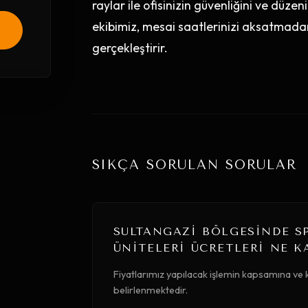
raylar ile ofisinizin güvenliğini ve düze
ekibimiz, mesai saatlerinizi aksatmadan,
gerçekleştirir.
.
SIKÇA SORULAN SORULAR
SULTANGAZI BÖLGESINDE S
ÜNITELERI ÜCRETLERI NE K
Fiyatlarımız yapılacak işlemin kapsamına ve k
belirlenmektedir.