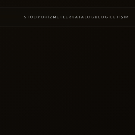
STÜDYO
HIZMETLER
KATALOG
BLOG
İLETIŞIM