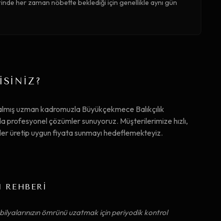
nde her zaman nöbette beklediği için genellikle aynı gün
İSİNİZ?
 almış uzman kadromuzla Büyükçekmece Balıkçılık
 profesyonel çözümler sunuyoruz. Müşterilerimize hızlı,
mler üretip uygun fiyata sunmayı hedeflemekteyiz.
M REHBERİ
ilyalarınızın ömrünü uzatmak için periyodik kontrol