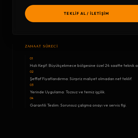
TEKLİF AL / İLETİŞİM
ZANAAT SÜRECİ
01
Hızlı Keşif: Büyükçekmece bölgesine özel 24 saatte teknik an
02
Şeffaf Fiyatlandırma: Sürpriz maliyet olmadan net teklif.
03
Yerinde Uygulama: Tozsuz ve temiz işçilik.
04
Garantili Teslim: Sorunsuz çalışma onayı ve servis fişi.