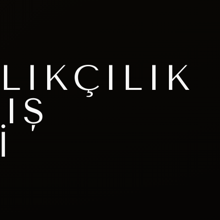
LIKÇILIK
IŞ
I