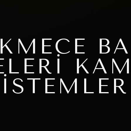
KMECE BA
LERI KAM
SISTEMLER