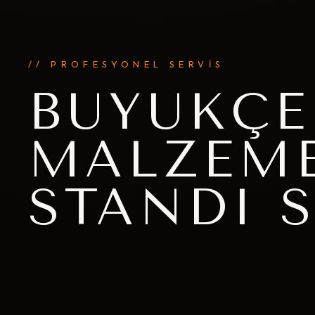
// PROFESYONEL SERVİS
BÜYÜKÇE
MALZEME
STANDI 