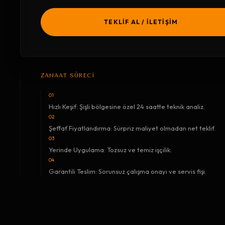
TEKLİF AL / İLETİŞİM
ZANAAT SÜRECİ
01
Hızlı Keşif: Şişli bölgesine özel 24 saatte teknik analiz.
02
Şeffaf Fiyatlandırma: Sürpriz maliyet olmadan net teklif.
03
Yerinde Uygulama: Tozsuz ve temiz işçilik.
04
Garantili Teslim: Sorunsuz çalışma onayı ve servis fişi.