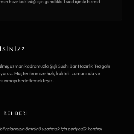
man hazır beklediği için genellikle 1 saat içinde hizmet
İSİNİZ?
lmış uzman kadromuzla Şişli Sushi Bar Hazırlık Tezgahı
uz. Müşterilerimize hızlı, kaliteli, zamanında ve
ta sunmayı hedeflemekteyiz.
M REHBERİ
ilyalarınızın ömrünü uzatmak için periyodik kontrol