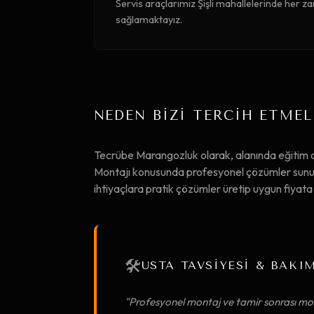
Servis araçlarımız Şişli mahallelerinde her za
sağlamaktayız.
NEDEN BİZİ TERCİH ETMEL
Tecrübe Marangozluk olarak, alanında eğitim a
Montajı konusunda profesyonel çözümler sunuyor
ihtiyaçlara pratik çözümler üretip uygun fiya
🛠️
USTA TAVSİYESİ & BAKI
"Profesyonel montaj ve tamir sonrası mob