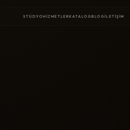
STÜDYO
HIZMETLER
KATALOG
BLOG
İLETIŞIM