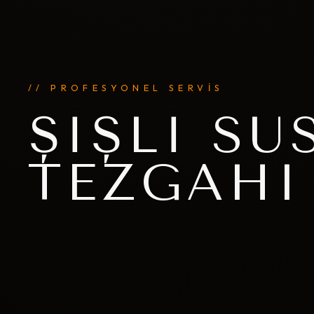
// PROFESYONEL SERVİS
ŞIŞLI SU
TEZGAHI