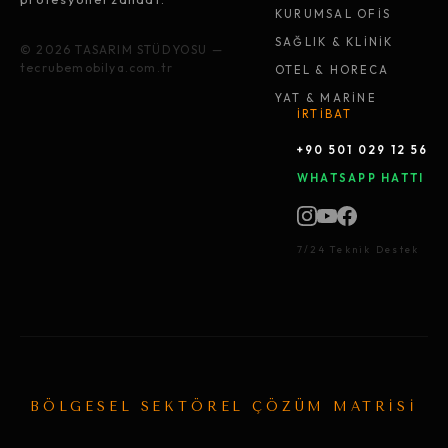
KURUMSAL OFİS
SAĞLIK & KLİNİK
© 2026 TASARIM STÜDYOSU —
tecrubemobilya.com.tr
OTEL & HORECA
YAT & MARİNE
İRTİBAT
+90 501 029 12 56
WHATSAPP HATTI
7/24 Teknik Destek
BÖLGESEL SEKTÖREL ÇÖZÜM MATRİSİ