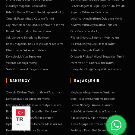
Züccaciye Mağazası Cam Raflar
Bebek Mağazası Beşik Teşhir Alanı İmalatı
Nitelikli Kahve Dükkanı Bar İstasyonu Montajı
Kuyumcu Vitrini ve Mobilyası
Organik Pazar Ahşap Kasaları Tamiri
Veteriner Ameliyathane Dolapları Montajı
Giyinme Odası Ada Modülü Şifonyer Tasarımı
Kuyumcu Vitrin Aydınlatma Üniteleri
Bilardo Salonu Istaka Rafları Kurulumu
Ofis Mobilyası Montajı
Sekreterya ve Karşılama Bankosu
Pilates Stüdyosu Ekipman Mobilyaları
Bebek Mağazası Beşik Teşhir Alanı Yenileme
TV Prodüksiyon Reji Masası İmalatı
Klinik Hasta Bekleme Üniteleri
Kafe Bar Tezgahı Üretimi
Konsolosluk Vize Bankoları
Ortopedi Protez Atölyesi Tezgahları Tamiri
Vivense Mobilya Montajı
Merdiven Altı Kiler Dolabı İmalatı
Sushi Bar Hazırlık Tezgahı Kurulumu
Psikiyatri Kliniği Terapi Odası Kurulumu
BAKIRKÖY
BAŞAKŞEHIR
Çikolata Dükkanı Teşhir Üniteleri Tasarımı
Meyhane Ahşap Masa ve Sandalye
Konsolosluk Vize Bankoları Montajı
Güzellik Salonu Karşılama Bankosu
Meyhane Ahşap Masa ve Sandalye Kurulumu
Eczane Nöbetçi Bankosu Kurulumu
Bijuteri Döner Stand Modelleri Kurulumu
Hobi Odası Maket Masası Tasarımı
Hukuk Bürosu Klasik Ofis Mobilyaları
Radyo Stüdyosu Yayın Masası Tasarımı
TR
Optik Mağazası Lens Deneme Masaları Yenileme
Kiosk Ahşap Giydirme ve Modülleri
Restoran Şarap Kavı ve Standları
Parfümeri Duvar Raf Sistemleri