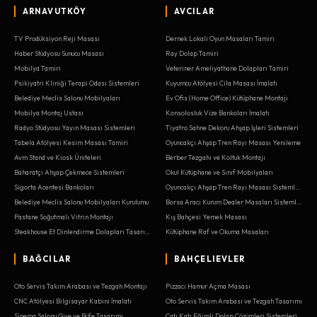
ARNAVUTKÖY
AVCILAR
TV Prodüksiyon Reji Masası
Dernek Lokali Oyun Masaları Tamiri
Haber Stüdyosu Sunucu Masası
Ray Dolap Tamiri
Mobilya Tamiri
Veteriner Ameliyathane Dolapları Tamiri
Psikiyatri Kliniği Terapi Odası Sistemleri
Kuyumcu Atölyesi Cila Masası İmalatı
Belediye Meclis Salonu Mobilyaları
Ev Ofis (Home Office) Kütüphane Montajı
Mobilya Montaj Ustası
Konsolosluk Vize Bankoları İmalatı
Radyo Stüdyosu Yayın Masası Sistemleri
Tiyatro Sahne Dekoru Ahşap İşleri Sistemleri
Tabela Atölyesi Kesim Masası Tamiri
Oyuncakçı Ahşap Tren Rayı Masası Yenileme
Avm Stand ve Kiosk Üniteleri
Berber Tezgahı ve Koltuk Montajı
Baharatçı Ahşap Çekmece Sistemleri
Okul Kütüphane ve Sınıf Mobilyaları
Sigorta Acentesi Bankoları
Oyuncakçı Ahşap Tren Rayı Masası Sistemleri
Belediye Meclis Salonu Mobilyaları Kurulumu
Borsa Aracı Kurum Dealer Masaları Sistemleri
Pastane Soğutmalı Vitrin Montajı
Kış Bahçesi Yemek Masası
Steakhouse Et Dinlendirme Dolapları Tasarımı
Kütüphane Raf ve Okuma Masaları
BAĞCILAR
BAHÇELIEVLER
Oto Servis Takım Arabası ve Tezgah Montajı
Pizzacı Hamur Açma Masası
CNC Atölyesi Bilgisayar Kabini İmalatı
Oto Servis Takım Arabası ve Tezgah Tasarımı
Sinema Salonu Gişe ve Büfe Tasarımı
Çatı Katı Eğimli Dolap Çözümleri Sistemleri