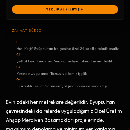
TEKLİF AL / İLETİŞİM
ZANAAT SÜRECİ
01
Hızlı Keşif: Eyüpsultan bölgesine özel 24 saatte teknik analiz.
02
Şeffaf Fiyatlandırma: Sürpriz maliyet olmadan net teklif.
03
Yerinde Uygulama: Tozsuz ve temiz işçilik.
04
Garantili Teslim: Sorunsuz çalışma onayı ve servis fişi.
Evinizdeki her metrekare değerlidir. Eyüpsultan
çevresindeki dairelerde uyguladığımız Özel Üretim
Ahşap Merdiven Basamakları projelerinde,
maksimum depolama ve minimum yer kaplama