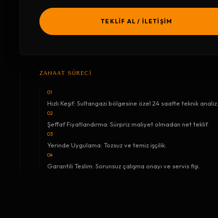
TEKLİF AL / İLETİŞİM
ZANAAT SÜRECİ
01
Hızlı Keşif: Sultangazi bölgesine özel 24 saatte teknik analiz
02
Şeffaf Fiyatlandırma: Sürpriz maliyet olmadan net teklif.
03
Yerinde Uygulama: Tozsuz ve temiz işçilik.
04
Garantili Teslim: Sorunsuz çalışma onayı ve servis fişi.