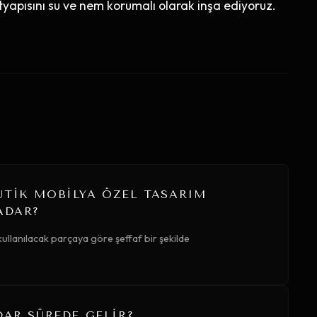
tyapısını su ve nem korumalı olarak inşa ediyoruz.
UTIK MOBILYA ÖZEL TASARIM
ADAR?
ullanılacak parçaya göre şeffaf bir şekilde
DAR SÜREDE GELIR?