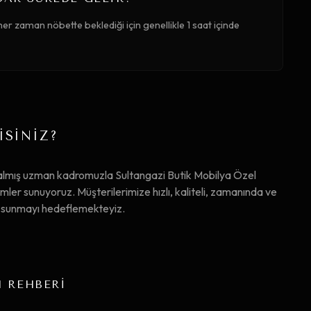
er zaman nöbette beklediği için genellikle 1 saat içinde
İSİNİZ?
almış uzman kadromuzla Sultangazi Butik Mobilya Özel
er sunuyoruz. Müşterilerimize hızlı, kaliteli, zamanında ve
ta sunmayı hedeflemekteyiz.
M REHBERİ