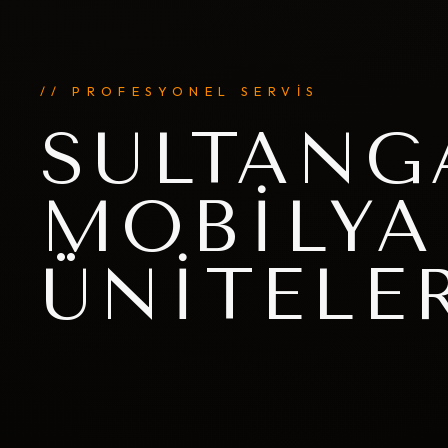
// PROFESYONEL SERVİS
SULTANG
MOBILYA
ÜNITELE