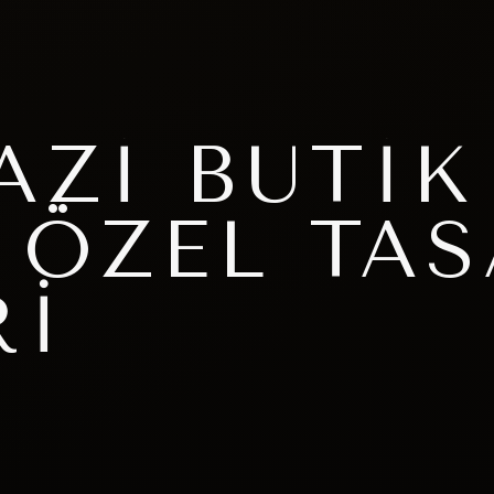
AZI BUTIK
 ÖZEL TA
RI