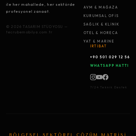
ile her mahallede, her sektörde
AVM & MAĞAZA
profesyonel zanaat.
KURUMSAL OFİS
SAĞLIK & KLİNİK
© 2026 TASARIM STÜDYOSU —
tecrubemobilya.com.tr
OTEL & HORECA
YAT & MARİNE
İRTİBAT
+90 501 029 12 56
WHATSAPP HATTI
7/24 Teknik Destek
BÖLGESEL SEKTÖREL ÇÖZÜM MATRİSİ