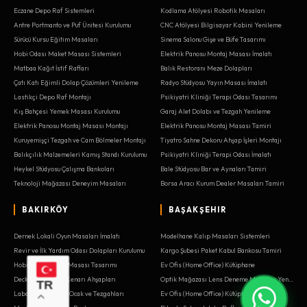
Eczane Depo Raf Sistemleri
Kodlama Atölyesi Robotik Masaları
Antre Portmanto ve Puf Ünitesi Kurulumu
CNC Atölyesi Bilgisayar Kabini Yenileme
Sürücü Kursu Eğitim Masaları
Sinema Salonu Gişe ve Büfe Tasarımı
Hobi Odası Maket Masası Sistemleri
Elektrik Panosu Montaj Masası İmalatı
Matbaa Kağıt İstif Rafları
Balık Restoranı Meze Dolapları
Çatı Katı Eğimli Dolap Çözümleri Yenileme
Radyo Stüdyosu Yayın Masası İmalatı
Lastikçi Depo Raf Montajı
Psikiyatri Kliniği Terapi Odası Tasarımı
Kış Bahçesi Yemek Masası Kurulumu
Garaj Alet Dolabı ve Tezgah Yenileme
Elektrik Panosu Montaj Masası Montajı
Elektrik Panosu Montaj Masası Tamiri
Kuruyemişçi Tezgah ve Cam Bölmeler Montajı
Tiyatro Sahne Dekoru Ahşap İşleri Montajı
Balıkçılık Malzemeleri Kamış Standı Kurulumu
Psikiyatri Kliniği Terapi Odası İmalatı
Heykel Stüdyosu Çalışma Bankoları
Bale Stüdyosu Bar ve Aynaları Tamiri
Teknoloji Mağazası Deneyim Masaları
Borsa Aracı Kurum Dealer Masaları Tamiri
BAKIRKÖY
BAŞAKŞEHIR
Dernek Lokali Oyun Masaları İmalatı
Modelhane Kalıp Masaları Sistemleri
Revir ve İlk Yardım Odası Dolapları Kurulumu
Kargo Şubesi Paket Kabul Bankosu Tamiri
Hobi Odası Maket Masası Tasarımı
Ev Ofis (Home Office) Kütüphane
Decking ve Havuz Kenarı Ahşapları
Optik Mağazası Lens Deneme Masaları Yenileme
TR
Laboratuvar Çeker Ocak ve Tezgahları
Ev Ofis (Home Office) Kütüphane Kurulumu