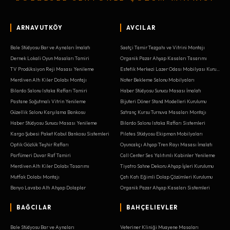
ARNAVUTKÖY
AVCILAR
Bale Stüdyosu Bar ve Aynaları İmalatı
Saatçi Tamir Tezgahı ve Vitrini Montajı
Dernek Lokali Oyun Masaları Tamiri
Organik Pazar Ahşap Kasaları Tasarımı
TV Prodüksiyon Reji Masası Yenileme
Estetik Merkezi Lazer Odası Mobilyası Kurulumu
Merdiven Altı Kiler Dolabı Montajı
Noter Bekleme Salonu Mobilyaları
Bilardo Salonu Istaka Rafları Tamiri
Haber Stüdyosu Sunucu Masası İmalatı
Pastane Soğutmalı Vitrin Yenileme
Bijuteri Döner Stand Modelleri Kurulumu
Güzellik Salonu Karşılama Bankosu
Satranç Kursu Turnuva Masaları Montajı
Haber Stüdyosu Sunucu Masası Yenileme
Bilardo Salonu Istaka Rafları Sistemleri
Kargo Şubesi Paket Kabul Bankosu Sistemleri
Pilates Stüdyosu Ekipman Mobilyaları
Optik Gözlük Teşhir Rafları
Oyuncakçı Ahşap Tren Rayı Masası İmalatı
Parfümeri Duvar Raf Tamiri
Call Center Ses Yalıtımlı Kabinler Yenileme
Merdiven Altı Kiler Dolabı Tasarımı
Tiyatro Sahne Dekoru Ahşap İşleri Kurulumu
Mutfak Dolabı Montajı
Çatı Katı Eğimli Dolap Çözümleri Kurulumu
Banyo Lavabo Altı Ahşap Dolaplar
Organik Pazar Ahşap Kasaları Sistemleri
BAĞCILAR
BAHÇELIEVLER
Bale Stüdyosu Bar ve Aynaları
Veteriner Kliniği Muayene Masaları