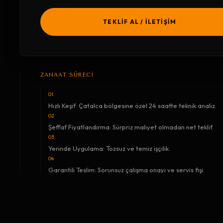
TEKLİF AL / İLETİŞİM
ZANAAT SÜRECİ
01
Hızlı Keşif: Çatalca bölgesine özel 24 saatte teknik analiz.
02
Şeffaf Fiyatlandırma: Sürpriz maliyet olmadan net teklif.
03
Yerinde Uygulama: Tozsuz ve temiz işçilik.
04
Garantili Teslim: Sorunsuz çalışma onayı ve servis fişi.