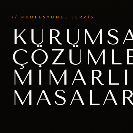
// PROFESYONEL SERVİS
KURUMSA
ÇÖZÜMLE
MIMARLI
MASALAR