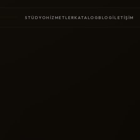
STÜDYO
HIZMETLER
KATALOG
BLOG
İLETIŞIM