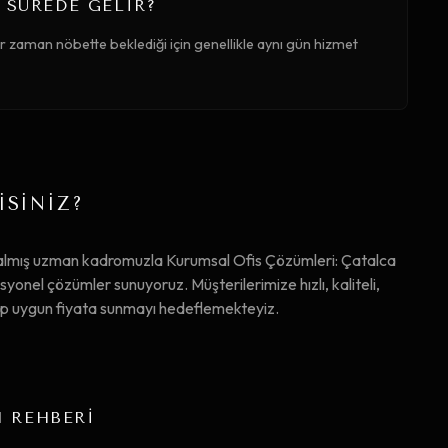
 SÜREDE GELIR?
r zaman nöbette beklediği için genellikle aynı gün hizmet
İSİNİZ?
 almış uzman kadromuzla Kurumsal Ofis Çözümleri: Çatalca
onel çözümler sunuyoruz. Müşterilerimize hızlı, kaliteli,
ip uygun fiyata sunmayı hedeflemekteyiz.
M REHBERİ