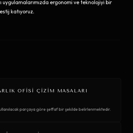
rı uygulamalarımızda ergonomi ve teknolojiyi bir
stij katıyoruz.
RLIK OFISI ÇIZIM MASALARI
ullanılacak parçaya göre şeffaf bir şekilde belirlenmektedir.