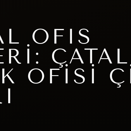
L OFIS
RI: ÇATA
K OFISI Ç
I