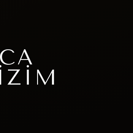
LCA
IZIM