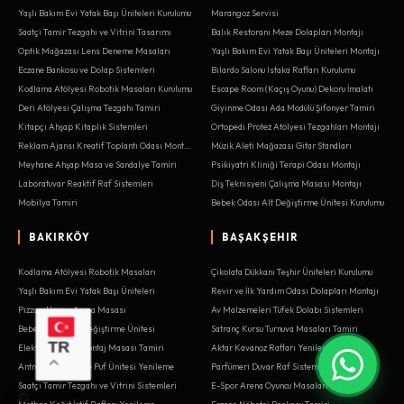
Yaşlı Bakım Evi Yatak Başı Üniteleri Kurulumu
Marangoz Servisi
Saatçi Tamir Tezgahı ve Vitrini Tasarımı
Balık Restoranı Meze Dolapları Montajı
Optik Mağazası Lens Deneme Masaları
Yaşlı Bakım Evi Yatak Başı Üniteleri Montajı
Eczane Bankosu ve Dolap Sistemleri
Bilardo Salonu Istaka Rafları Kurulumu
Kodlama Atölyesi Robotik Masaları Kurulumu
Escape Room (Kaçış Oyunu) Dekoru İmalatı
Deri Atölyesi Çalışma Tezgahı Tamiri
Giyinme Odası Ada Modülü Şifonyer Tamiri
Kitapçı Ahşap Kitaplık Sistemleri
Ortopedi Protez Atölyesi Tezgahları Montajı
Reklam Ajansı Kreatif Toplantı Odası Montajı
Müzik Aleti Mağazası Gitar Standları
Meyhane Ahşap Masa ve Sandalye Tamiri
Psikiyatri Kliniği Terapi Odası Montajı
Laboratuvar Reaktif Raf Sistemleri
Diş Teknisyeni Çalışma Masası Montajı
Mobilya Tamiri
Bebek Odası Alt Değiştirme Ünitesi Kurulumu
BAKIRKÖY
BAŞAKŞEHIR
Kodlama Atölyesi Robotik Masaları
Çikolata Dükkanı Teşhir Üniteleri Kurulumu
Yaşlı Bakım Evi Yatak Başı Üniteleri
Revir ve İlk Yardım Odası Dolapları Montajı
Pizzacı Hamur Açma Masası
Av Malzemeleri Tüfek Dolabı Sistemleri
Bebek Odası Alt Değiştirme Ünitesi
Satranç Kursu Turnuva Masaları Tamiri
TR
Elektrik Panosu Montaj Masası Tamiri
Aktar Kavanoz Rafları Yenileme
Antre Portmanto ve Puf Ünitesi Yenileme
Parfümeri Duvar Raf Sistemleri
Saatçi Tamir Tezgahı ve Vitrini Sistemleri
E-Spor Arena Oyuncu Masaları
Matbaa Kağıt İstif Rafları Yenileme
Eczane Nöbetçi Bankosu Tamiri