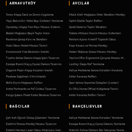
ARNAVUTKÖY
AVCILAR
Teras Ahşap Deck ve Zemin Uygulama
Müzik Aleti Mağazası Gitar Standları Montajı
Yaşlı Bakım Evi Yatak Başı Üniteleri Yenileme
Optik Gözlük Teşhir Rafları
Oyuncakçı Ahşap Tren Rayı Masası Sistemleri
Sanat Galerisi Teşhir Standları
Bebek Mağazası Beşik Teşhir Alanı
Tabela Atölyesi Kesim Masası Sistemleri
Restoran Şarap Kavı ve Standları
Reklam Ajansı Kreatif Toplantı Odası
Hobi Odası Maket Masası Tamiri
Kapı Kasası ve Pervaz Montajı
Konsolosluk Vize Bankoları İmalatı
Haber Stüdyosu Sunucu Masası Montajı
Tiyatro Sahne Dekoru Ahşap İşleri Tasarımı
Yazılım Ofisi Ergonomik Çalışma Masası Montajı
Escape Room (Kaçış Oyunu) Dekoru Tasarımı
Lastikçi Depo Raf Yenileme
Organik Pazar Ahşap Kasaları İmalatı
Adliye Mahkeme Salonu Kürsüleri Kurulumu
Pastane Soğutmalı Vitrin İmalatı
Aktar Kavanoz Rafları
Butik Giyim Mağazası Rafları
Spor Salonu Soyunma Dolapları (Locker)
Antre Portmanto ve Puf Ünitesi Tasarımı
Ev Ofis (Home Office) Kütüphane Tamiri
Kargo Şubesi Paket Kabul Bankosu Tasarımı
Aktar Kavanoz Rafları Tamiri
BAĞCILAR
BAHÇELIEVLER
Çatı Katı Eğimli Dolap Çözümleri Yenileme
Adliye Mahkeme Salonu Kürsüleri Yenileme
Elektrik Panosu Montaj Masası Tasarımı
Escape Room (Kaçış Oyunu) Dekoru Yenileme
Estetik Merkezi Lazer Odası Mobilyası İmalatı
Nitelikli Kahve Dükkanı Bar İstasyonu Yenileme