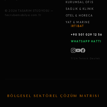
KURUMSAL OFİS
SAĞLIK & KLİNİK
© 2026 TASARIM STÜDYOSU —
tecrubemobilya.com.tr
OTEL & HORECA
YAT & MARİNE
İRTİBAT
+90 501 029 12 56
WHATSAPP HATTI
7/24 Teknik Destek
BÖLGESEL SEKTÖREL ÇÖZÜM MATRİSİ