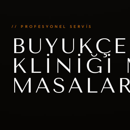
// PROFESYONEL SERVİS
BÜYÜKÇE
KLINIĞI
MASALAR