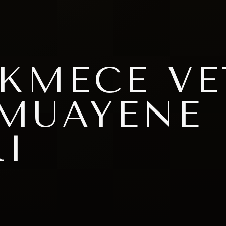
KMECE VE
 MUAYENE
I