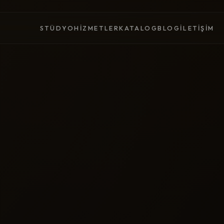
STÜDYO
HIZMETLER
KATALOG
BLOG
İLETIŞIM