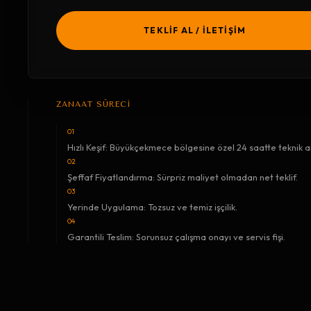
TEKLİF AL / İLETİŞİM
ZANAAT SÜRECİ
01
Hızlı Keşif: Büyükçekmece bölgesine özel 24 saatte teknik an
02
Şeffaf Fiyatlandırma: Sürpriz maliyet olmadan net teklif.
03
Yerinde Uygulama: Tozsuz ve temiz işçilik.
04
Garantili Teslim: Sorunsuz çalışma onayı ve servis fişi.