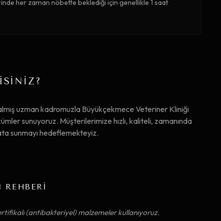
de her zaman nöbette beklediği için genellikle 1 saat
İSİNİZ?
 almış uzman kadromuzla Büyükçekmece Veteriner Kliniği
er sunuyoruz. Müşterilerimize hızlı, kaliteli, zamanında
iyata sunmayı hedeflemekteyiz.
M REHBERİ
rtifikalı (antibakteriyel) malzemeler kullanıyoruz.