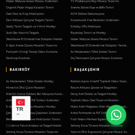
Haber Stüdyosu Sunucu Masası Sistemleri
TV Prodüksiyon Reji Masası Tasarımı
Organik Pazar Ahşap Kasaları Tamiri
Sinema Salonu Gişe ve Büfe Tamiri
Özel Okul ve Kreş Mobilyaları
AVM Dükkan Dekorasyonu
Deri Atölyesi Çalışma Tezgahı Tamiri
Konsolosluk Vize Bankoları Sistemleri
Saatçi Tamir Tezgahı ve Vitrini Montajı
Emlakçı Ofis Mobilyası
Sushi Bar Hazırlık Tezgahı
Raydolap Tamiri ve Montajı
Steakhouse Et Dinlendirme Dolapları İmalatı
Haber Stüdyosu Sunucu Masası Tamiri
E-Spor Arena Oyuncu Masaları Tasarımı
Steakhouse Et Dinlendirme Dolapları Yenileme
Psikiyatri Kliniği Terapi Odası Kurulumu
Av Malzemeleri Tüfek Dolabı Tamiri
Gardırop Kurulumu
Diş Teknisyeni Çalışma Masası Kurulumu
BAKIRKÖY
BAŞAKŞEHIR
Av Malzemeleri Tüfek Dolabı Montajı
Reklam Ajansı Kreatif Toplantı Odası Tasarımı
Mimarlık Ofisi Çizim Masaları
Resim Atölyesi Şövale ve Tezgahları
Nitelikli Kahve Dükkanı Bar İstasyonu Kurulumu
Garaj Alet Dolabı ve Tezgah Montajı
Antre Portmanto ve Puf Ünitesi Sistemleri
Toplantı Odası Özel Tasarım Masaları
E-Spor Arena Oyuncu Masaları Montajı
Müzik Aleti Mağazası Gitar Standları Kurulumu
TR
Çatı Katı Eğimli Dolap Çözümleri Sistemleri
Antre Portmanto ve Puf Ünitesi Yenileme
Belediye Meclis Salonu Mobilyaları Tamiri
Fizik Tedavi Merkezi Egzersiz Barları
Oto Servis Takım Arabası ve Tezgah İmalatı
Satranç Kursu Turnuva Masaları Kurulumu
Satranç Kursu Turnuva Masaları Tasarımı
Yazılım Ofisi Ergonomik Çalışma Masası Kurulumu