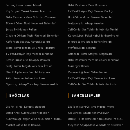
Satranç Kursu Turnuva Masaları
Balık Restoranı Meze Dolapları
Kış Bahçesi Yemek Masası Tasarımı
TV Prodüksiyon Reji Masası Montajı
Balık Restoranı Meze Dolapları Tasarımı
Hobi Odası Maket Masası Sistemleri
Bijuteri Döner Stand Modelleri Sistemleri
Mağaza Işıklı Ahşap Kasaları
Şarap Evi Mahzen Rafları
Call Center Ses Yalıtımlı Kabinler Tamiri
Çikolata Dükkanı Teşhir Üniteleri Sistemleri
Kargo Şubesi Paket Kabul Bankosu İmalatı
Kafe Pasta Soğutucu Reyon Kasaları
Bilardo Salonu Istaka Rafları İmalatı
Saatçi Tamir Tezgahı ve Vitrini Tasarımı
Mutfak Dolabı Montajı
TV Prodüksiyon Reji Masası Yenileme
Ortopedi Protez Atölyesi Tezgahları
Eczane Bankosu ve Dolap Sistemleri
Balık Restoranı Meze Dolapları Yenileme
Saatçi Tamir Tezgahı ve Vitrini İmalatı
Marangoz Ustası
Okul Kütüphane ve Sınıf Mobilyaları
Pastane Soğutmalı Vitrin Tamiri
Aktar Kavanoz Rafları Kurulumu
TV Prodüksiyon Reji Masası Kurulumu
Oyuncakçı Ahşap Tren Rayı Masası İmalatı
Call Center Ses Yalıtımlı Kabinler İmalatı
BAĞCILAR
BAHÇELIEVLER
Diş Polikliniği Dolap Sistemleri
Diş Teknisyeni Çalışma Masası Montajı
Borsa Aracı Kurum Dealer Masaları
Kış Bahçesi Ahşap Konstrüksiyon
Kuruyemişçi Tezgah ve Cam Bölmeler Tasarımı
Balıkçılık Malzemeleri Kamış Standı Yenileme
Market Raf ve Kasa Bankosu
Meyhane Ahşap Masa ve Sandalye Sistemleri