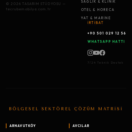
SAĞLIK & KLİNİK
© 2026 TASARIM STÜDYOSU —
tecrubemobilya.com.tr
OTEL & HORECA
YAT & MARİNE
İRTİBAT
+90 501 029 12 56
WHATSAPP HATTI
7/24 Teknik Destek
BÖLGESEL SEKTÖREL ÇÖZÜM MATRİSİ
ARNAVUTKÖY
AVCILAR