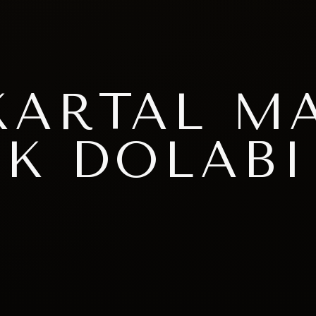
KARTAL M
AK DOLABI
I