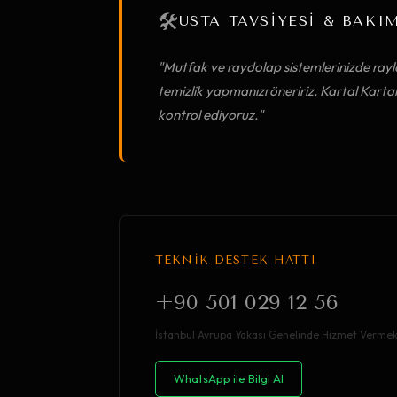
🛠️
USTA TAVSİYESİ & BAKI
"Mutfak ve raydolap sistemlerinizde rayl
temizlik yapmanızı öneririz. Kartal Kart
kontrol ediyoruz."
TEKNİK DESTEK HATTI
+90 501 029 12 56
İstanbul Avrupa Yakası Genelinde Hizmet Vermek
WhatsApp ile Bilgi Al