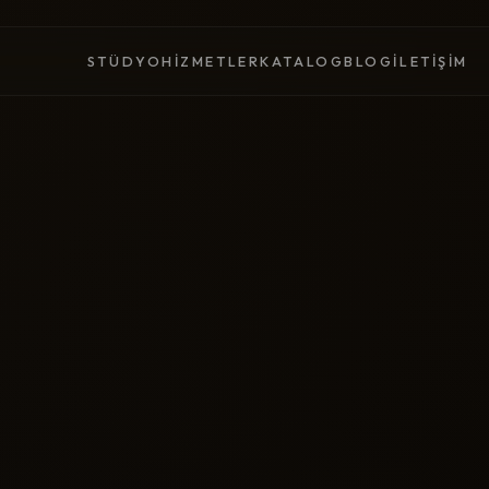
STÜDYO
HIZMETLER
KATALOG
BLOG
İLETIŞIM