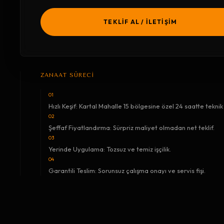
TEKLİF AL / İLETİŞİM
ZANAAT SÜRECİ
01
Hızlı Keşif: Kartal Mahalle 15 bölgesine özel 24 saatte teknik 
02
Şeffaf Fiyatlandırma: Sürpriz maliyet olmadan net teklif.
03
Yerinde Uygulama: Tozsuz ve temiz işçilik.
04
Garantili Teslim: Sorunsuz çalışma onayı ve servis fişi.