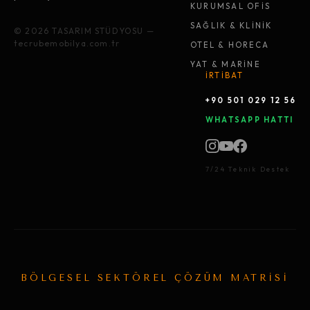
KURUMSAL OFİS
SAĞLIK & KLİNİK
© 2026 TASARIM STÜDYOSU —
tecrubemobilya.com.tr
OTEL & HORECA
YAT & MARİNE
İRTİBAT
+90 501 029 12 56
WHATSAPP HATTI
7/24 Teknik Destek
BÖLGESEL SEKTÖREL ÇÖZÜM MATRİSİ