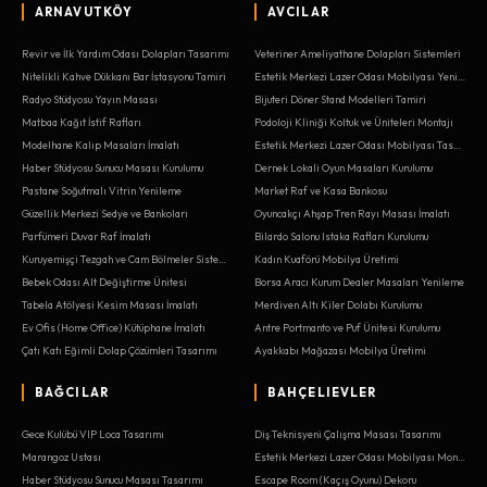
ARNAVUTKÖY
AVCILAR
Revir ve İlk Yardım Odası Dolapları Tasarımı
Veteriner Ameliyathane Dolapları Sistemleri
Nitelikli Kahve Dükkanı Bar İstasyonu Tamiri
Estetik Merkezi Lazer Odası Mobilyası Yenileme
Radyo Stüdyosu Yayın Masası
Bijuteri Döner Stand Modelleri Tamiri
Matbaa Kağıt İstif Rafları
Podoloji Kliniği Koltuk ve Üniteleri Montajı
Modelhane Kalıp Masaları İmalatı
Estetik Merkezi Lazer Odası Mobilyası Tasarımı
Haber Stüdyosu Sunucu Masası Kurulumu
Dernek Lokali Oyun Masaları Kurulumu
Pastane Soğutmalı Vitrin Yenileme
Market Raf ve Kasa Bankosu
Güzellik Merkezi Sedye ve Bankoları
Oyuncakçı Ahşap Tren Rayı Masası İmalatı
Parfümeri Duvar Raf İmalatı
Bilardo Salonu Istaka Rafları Kurulumu
Kuruyemişçi Tezgah ve Cam Bölmeler Sistemleri
Kadın Kuaförü Mobilya Üretimi
Bebek Odası Alt Değiştirme Ünitesi
Borsa Aracı Kurum Dealer Masaları Yenileme
Tabela Atölyesi Kesim Masası İmalatı
Merdiven Altı Kiler Dolabı Kurulumu
Ev Ofis (Home Office) Kütüphane İmalatı
Antre Portmanto ve Puf Ünitesi Kurulumu
Çatı Katı Eğimli Dolap Çözümleri Tasarımı
Ayakkabı Mağazası Mobilya Üretimi
BAĞCILAR
BAHÇELIEVLER
Gece Kulübü VIP Loca Tasarımı
Diş Teknisyeni Çalışma Masası Tasarımı
Marangoz Ustası
Estetik Merkezi Lazer Odası Mobilyası Montajı
Haber Stüdyosu Sunucu Masası Tasarımı
Escape Room (Kaçış Oyunu) Dekoru