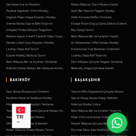
Dershane Sıra ve Masaları
Radyo Stüdyosu Yayın Masası İmalatı
Pastane Soğutmalı Vitrin Montajı
Sushi Bar Hazırlık Tezgahı Montajı
Organik Pazar Ahşap Kasaları Montajı
Aktar Kavanoz Rafları Kurulumu
Sinema Salonu Gişe ve Büfe Tasarımı
Escape Room (Kaçış Oyunu) Dekoru Sistemleri
Ortopedi Protez Atölyesi Tezgahları
Ray Dolap Tamiri
Reklam Ajansı Kreatif Toplantı Odası Tasarımı
Bale Stüdyosu Bar ve Aynaları İmalatı
Dernek Lokali Oyun Masaları Montajı
Av Malzemeleri Tüfek Dolabı Montajı
Lastikçi Depo Raf Tamiri
Konsolosluk Vize Bankoları Sistemleri
Eczane Nöbetçi Bankosu Tamiri
Lastikçi Depo Raf Tasarımı
Bale Stüdyosu Bar ve Aynaları Yenileme
Deri Atölyesi Çalışma Tezgahı Yenileme
Nitelikli Kahve Dükkanı Bar İstasyonu Kurulumu
Baharatçı Ahşap Çekmece İmalatı
BAKIRKÖY
BAŞAKŞEHIR
Spor Salonu Resepsiyon Üniteleri
Yazılım Ofisi Ergonomik Çalışma Masası
Restoran Masa ve Sandalye Montajı
Spa ve Masaj Salonu Ahşap Yatakları
Modelhane Kalıp Masaları Yenileme
Mobilya Montaj Ustası
Yazılım Ofisi Ergonomik Çalışma Masası Kurulumu
Bale Stüdyosu Bar ve Aynaları Tasarımı
TR
Haber Stüdyosu Sunucu Masası
Müze Vitrin ve Koruma Üniteleri
Ofis Dosya Arşivleme Sistemleri
Heykel Stüdyosu Çalışma Bankoları
Haber Stüdyosu Sunucu Masası Tamiri
Giyinme Odası Ada Modülü Şifonyer Sistemleri
Garaj Alet Dolabı ve Tezgah İmalatı
Müzik Aleti Mağazası Gitar Standları İmalatı