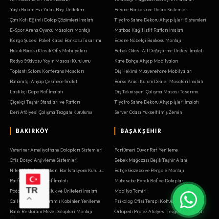
Yaşlı Bakım Evi Yatak Başı Üniteleri
Eczane Bankosu ve Dolap Sistemleri
Çatı Katı Eğimli Dolap Çözümleri İmalatı
Tiyatro Sahne Dekoru Ahşap İşleri Sistemleri
E-Spor Arena Oyuncu Masaları Montajı
Matbaa Kağıt İstif Rafları İmalatı
Kargo Şubesi Paket Kabul Bankosu Tasarımı
Eczane Nöbetçi Bankosu Montajı
Hukuk Bürosu Klasik Ofis Mobilyaları
Bebek Odası Alt Değiştirme Ünitesi İmalatı
Radyo Stüdyosu Yayın Masası Kurulumu
Kafe Bahçe Ahşap Mobilyaları
Toplantı Salonu Konferans Masaları
Diş Hekimi Muayenehane Mobilyaları
Baharatçı Ahşap Çekmece İmalatı
Borsa Aracı Kurum Dealer Masaları İmalatı
Lastikçi Depo Raf İmalatı
Diş Teknisyeni Çalışma Masası Tasarımı
Çiçekçi Teşhir Standları ve Rafları
Tiyatro Sahne Dekoru Ahşap İşleri İmalatı
Deri Atölyesi Çalışma Tezgahı Kurulumu
Server Odası Yükseltilmiş Zemin
BAKIRKÖY
BAŞAKŞEHIR
Veteriner Ameliyathane Dolapları Sistemleri
Parfümeri Duvar Raf Yenileme
Ofis Dosya Arşivleme Sistemleri
Bebek Mağazası Beşik Teşhir Alanı
Nitelikli Kahve Dükkanı Bar İstasyonu Kurulumu
Bahçe Gazebo ve Pergole Montajı
Parfümeri Duvar Raf İmalatı
Muhasebe Evrak Raf ve Dolapları
TR
Podoloji Kliniği Koltuk ve Üniteleri İmalatı
Mobilya Tamiri
Call Center Ses Yalıtımlı Kabinler Yenileme
Psikolog Ofisi Terapi Koltukları
Balık Restoranı Meze Dolapları Montajı
Ortopedi Protez Atölyesi Tezgahları İmalatı