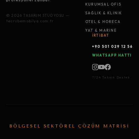
KURUMSAL OFİS
SAĞLIK & KLİNİK
© 2026 TASARIM STÜDYOSU —
tecrubemobilya.com.tr
OTEL & HORECA
YAT & MARİNE
İRTİBAT
+90 501 029 12 56
WHATSAPP HATTI
7/24 Teknik Destek
BÖLGESEL SEKTÖREL ÇÖZÜM MATRİSİ