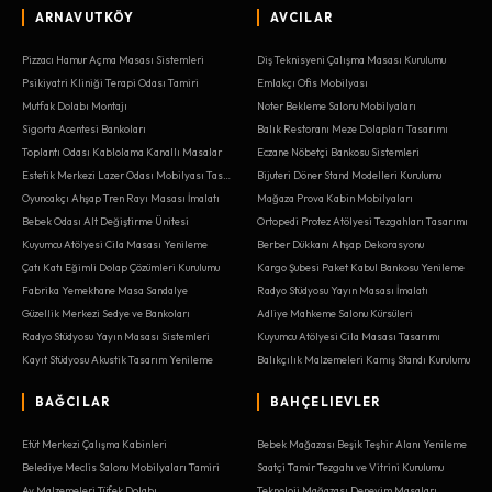
ARNAVUTKÖY
AVCILAR
Pizzacı Hamur Açma Masası Sistemleri
Diş Teknisyeni Çalışma Masası Kurulumu
Psikiyatri Kliniği Terapi Odası Tamiri
Emlakçı Ofis Mobilyası
Mutfak Dolabı Montajı
Noter Bekleme Salonu Mobilyaları
Sigorta Acentesi Bankoları
Balık Restoranı Meze Dolapları Tasarımı
Toplantı Odası Kablolama Kanallı Masalar
Eczane Nöbetçi Bankosu Sistemleri
Estetik Merkezi Lazer Odası Mobilyası Tasarımı
Bijuteri Döner Stand Modelleri Kurulumu
Oyuncakçı Ahşap Tren Rayı Masası İmalatı
Mağaza Prova Kabin Mobilyaları
Bebek Odası Alt Değiştirme Ünitesi
Ortopedi Protez Atölyesi Tezgahları Tasarımı
Kuyumcu Atölyesi Cila Masası Yenileme
Berber Dükkanı Ahşap Dekorasyonu
Çatı Katı Eğimli Dolap Çözümleri Kurulumu
Kargo Şubesi Paket Kabul Bankosu Yenileme
Fabrika Yemekhane Masa Sandalye
Radyo Stüdyosu Yayın Masası İmalatı
Güzellik Merkezi Sedye ve Bankoları
Adliye Mahkeme Salonu Kürsüleri
Radyo Stüdyosu Yayın Masası Sistemleri
Kuyumcu Atölyesi Cila Masası Tasarımı
Kayıt Stüdyosu Akustik Tasarım Yenileme
Balıkçılık Malzemeleri Kamış Standı Kurulumu
BAĞCILAR
BAHÇELIEVLER
Etüt Merkezi Çalışma Kabinleri
Bebek Mağazası Beşik Teşhir Alanı Yenileme
Belediye Meclis Salonu Mobilyaları Tamiri
Saatçi Tamir Tezgahı ve Vitrini Kurulumu
Av Malzemeleri Tüfek Dolabı
Teknoloji Mağazası Deneyim Masaları