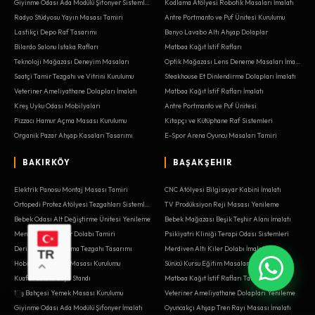
Giyinme Odası Ada Modülü Şifonyer Sistemleri
Kodlama Atölyesi Robotik Masaları İmalatı
Radyo Stüdyosu Yayın Masası Tamiri
Antre Portmanto ve Puf Ünitesi Kurulumu
Lastikçi Depo Raf Tasarımı
Banyo Lavabo Altı Ahşap Dolaplar
Bilardo Salonu Istaka Rafları
Matbaa Kağıt İstif Rafları
Teknoloji Mağazası Deneyim Masaları
Optik Mağazası Lens Deneme Masaları İmalatı
Saatçi Tamir Tezgahı ve Vitrini Kurulumu
Steakhouse Et Dinlendirme Dolapları İmalatı
Veteriner Ameliyathane Dolapları İmalatı
Matbaa Kağıt İstif Rafları İmalatı
Kreş Uyku Odası Mobilyaları
Antre Portmanto ve Puf Ünitesi
Pizzacı Hamur Açma Masası Kurulumu
Kitapçı ve Kütüphane Raf Sistemleri
Organik Pazar Ahşap Kasaları Tasarımı
E-Spor Arena Oyuncu Masaları Tamiri
BAKIRKÖY
BAŞAKŞEHIR
Elektrik Panosu Montaj Masası Tamiri
CNC Atölyesi Bilgisayar Kabini İmalatı
Ortopedi Protez Atölyesi Tezgahları Sistemleri
TV Prodüksiyon Reji Masası Yenileme
Bebek Odası Alt Değiştirme Ünitesi Yenileme
Bebek Mağazası Beşik Teşhir Alanı İmalatı
Merdiven Altı Kiler Dolabı Tamiri
Psikiyatri Kliniği Terapi Odası Sistemleri
Deri Atölyesi Çalışma Tezgahı Tasarımı
Merdiven Altı Kiler Dolabı İmalatı
TR
Hobi Odası Maket Masası Kurulumu
Sürücü Kursu Eğitim Masaları
Kuaför Salonu Boya Standı
Matbaa Kağıt İstif Rafları Tamiri
Kış Bahçesi Yemek Masası Kurulumu
Veteriner Ameliyathane Dolapları Yenileme
Giyinme Odası Ada Modülü Şifonyer İmalatı
Oyuncakçı Ahşap Tren Rayı Masası İmalatı