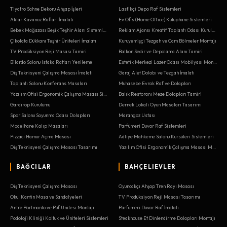
Tiyatro Sahne Dekoru Ahşap İşleri
Lastikçi Depo Raf Sistemleri
Aktar Kavanoz Rafları İmalatı
Ev Ofis (Home Office) Kütüphane Sistemleri
Bebek Mağazası Beşik Teşhir Alanı Sistemleri
Reklam Ajansı Kreatif Toplantı Odası Kurulumu
Çikolata Dükkanı Teşhir Üniteleri İmalatı
Kuruyemişçi Tezgah ve Cam Bölmeler Montajı
TV Prodüksiyon Reji Masası Tamiri
Balkon Sedir ve Depolama Alanı Tamiri
Bilardo Salonu Istaka Rafları Yenileme
Estetik Merkezi Lazer Odası Mobilyası Montajı
Diş Teknisyeni Çalışma Masası İmalatı
Garaj Alet Dolabı ve Tezgah İmalatı
Toplantı Salonu Konferans Masaları
Muhasebe Evrak Raf ve Dolapları
Yazılım Ofisi Ergonomik Çalışma Masası Sistemleri
Balık Restoranı Meze Dolapları Tamiri
Gardırop Kurulumu
Dernek Lokali Oyun Masaları Tasarımı
Spor Salonu Soyunma Odası Dolapları
Marangoz Ustası
Modelhane Kalıp Masaları
Parfümeri Duvar Raf Sistemleri
Pizzacı Hamur Açma Masası
Adliye Mahkeme Salonu Kürsüleri Sistemleri
Diş Teknisyeni Çalışma Masası Tasarımı
Yazılım Ofisi Ergonomik Çalışma Masası Montajı
BAĞCILAR
BAHÇELIEVLER
Diş Teknisyeni Çalışma Masası
Oyuncakçı Ahşap Tren Rayı Masası
Okul Kantin Masa ve Sandalyeleri
TV Prodüksiyon Reji Masası Tasarımı
Antre Portmanto ve Puf Ünitesi Montajı
Parfümeri Duvar Raf İmalatı
Podoloji Kliniği Koltuk ve Üniteleri Sistemleri
Steakhouse Et Dinlendirme Dolapları Montajı