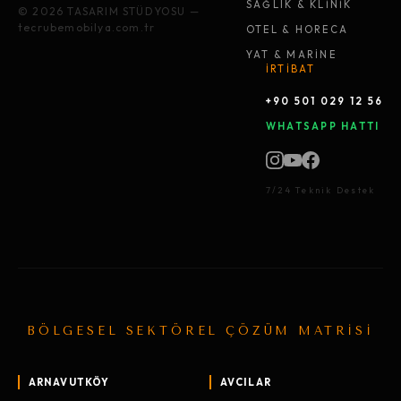
SAĞLIK & KLİNİK
© 2026 TASARIM STÜDYOSU —
tecrubemobilya.com.tr
OTEL & HORECA
YAT & MARİNE
İRTİBAT
+90 501 029 12 56
WHATSAPP HATTI
7/24 Teknik Destek
BÖLGESEL SEKTÖREL ÇÖZÜM MATRİSİ
ARNAVUTKÖY
AVCILAR