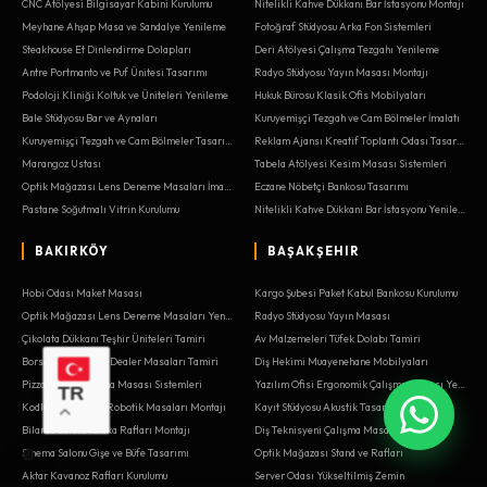
CNC Atölyesi Bilgisayar Kabini Kurulumu
Nitelikli Kahve Dükkanı Bar İstasyonu Montajı
Meyhane Ahşap Masa ve Sandalye Yenileme
Fotoğraf Stüdyosu Arka Fon Sistemleri
Steakhouse Et Dinlendirme Dolapları
Deri Atölyesi Çalışma Tezgahı Yenileme
Antre Portmanto ve Puf Ünitesi Tasarımı
Radyo Stüdyosu Yayın Masası Montajı
Podoloji Kliniği Koltuk ve Üniteleri Yenileme
Hukuk Bürosu Klasik Ofis Mobilyaları
Bale Stüdyosu Bar ve Aynaları
Kuruyemişçi Tezgah ve Cam Bölmeler İmalatı
Kuruyemişçi Tezgah ve Cam Bölmeler Tasarımı
Reklam Ajansı Kreatif Toplantı Odası Tasarımı
Marangoz Ustası
Tabela Atölyesi Kesim Masası Sistemleri
Optik Mağazası Lens Deneme Masaları İmalatı
Eczane Nöbetçi Bankosu Tasarımı
Pastane Soğutmalı Vitrin Kurulumu
Nitelikli Kahve Dükkanı Bar İstasyonu Yenileme
BAKIRKÖY
BAŞAKŞEHIR
Hobi Odası Maket Masası
Kargo Şubesi Paket Kabul Bankosu Kurulumu
Optik Mağazası Lens Deneme Masaları Yenileme
Radyo Stüdyosu Yayın Masası
Çikolata Dükkanı Teşhir Üniteleri Tamiri
Av Malzemeleri Tüfek Dolabı Tamiri
Borsa Aracı Kurum Dealer Masaları Tamiri
Diş Hekimi Muayenehane Mobilyaları
Pizzacı Hamur Açma Masası Sistemleri
Yazılım Ofisi Ergonomik Çalışma Masası Yenileme
TR
Kodlama Atölyesi Robotik Masaları Montajı
Kayıt Stüdyosu Akustik Tasarım İmalatı
Bilardo Salonu Istaka Rafları Montajı
Diş Teknisyeni Çalışma Masası Yenileme
Sinema Salonu Gişe ve Büfe Tasarımı
Optik Mağazası Stand ve Rafları
Aktar Kavanoz Rafları Kurulumu
Server Odası Yükseltilmiş Zemin