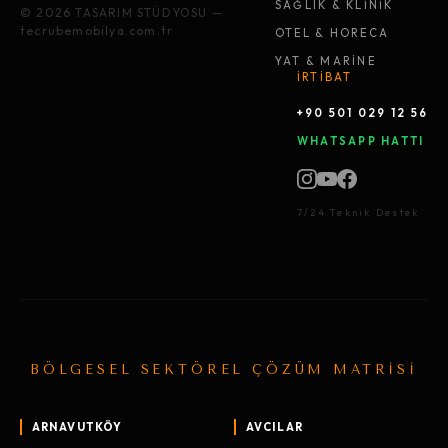
SAĞLIK & KLİNİK
© 2026 TASARIM STÜDYOSU —
tecrubemobilya.com.tr
OTEL & HORECA
YAT & MARİNE
İRTİBAT
+90 501 029 12 56
WHATSAPP HATTI
7/24 Teknik Destek
BÖLGESEL SEKTÖREL ÇÖZÜM MATRİSİ
ARNAVUTKÖY
AVCILAR