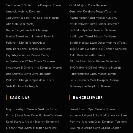
Steakhouse Et Dinlendirme Dolapları Kurulumu
Optik Mağaza Duvar Üniteleri
Anaokulu Mobilya Donanımı
Garaj Alet Dolabı ve Tezgah Tasarımı
Call Center Ses Yalıtımlı Kabinler Montajı
Pizzacı Hamur Açma Masası Kurulumu
Ofis Mobilyası Montajı
Av Malzemeleri Tüfek Dolabı Sistemleri
Berber Tezgahı ve Koltuk Montajı
Butik Mobilya Özel Tasarım Üniteleri
Market Ekmek ve Unlu Mamül Reyonları
Kış Bahçesi Yemek Masası Yenileme
Psikiyatri Kliniği Terapi Odası
Estetik Merkezi Lazer Odası Mobilyası Tamiri
Sushi Bar Hazırlık Tezgahı Kurulumu
Yaşlı Bakım Evi Yatak Başı Üniteleri Kurulumu
Kış Bahçesi Yemek Masası Montajı
Aktar Kavanoz Rafları Tamiri
Av Malzemeleri Tüfek Dolabı Yenileme
Bilardo Salonu Istaka Rafları Sistemleri
Steakhouse Et Dinlendirme Dolapları Montajı
Ev Ofis (Home Office) Kütüphane Montajı
Bale Stüdyosu Bar ve Aynaları İmalatı
Haber Stüdyosu Sunucu Masası Tamiri
Psikiyatri Kliniği Terapi Odası Tamiri
Balık Restoranı Meze Dolapları Montajı
Sushi Bar Hazırlık Tezgahı
Sekreterya ve Karşılama Bankosu
BAĞCILAR
BAHÇELIEVLER
Meyhane Ahşap Masa ve Sandalye İmalatı
Dernek Lokali Oyun Masaları Kurulumu
Kargo Şubesi Paket Kabul Bankosu Yenileme
Kodlama Atölyesi Robotik Masaları Kurulumu
Kayıt Stüdyosu Akustik Tasarım Sistemleri
Revir ve İlk Yardım Odası Dolapları Yenileme
E-Spor Arena Oyuncu Masaları Kurulumu
Bowling Salonu Banko ve Oturma Grupları