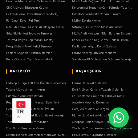
Belediye Meclis Salonu Mobilyaları Kurulumu
Müzik Aleti Mağazası Gitar Standları İmalatı
CNC Atölyesi Bilgisayar Kabini
Kuruyemişçi Tezgah ve Cam Bölmeler Tasarımı
Ev Ofis (Home Office) Kütüphane Montajı
Bilardo Salonu Istaka Rafları Kurulumu
Parfümeri Duvar Raf Tamiri
Mutfak Dolabı Montajı
Nitelikli Kahve Dükkanı Bar İstasyonu Kurulumu
Satranç Kursu Turnuva Masaları İmalatı
Güzellik Merkezi Sedye ve Bankoları
Müzik Aleti Mağazası Gitar Standları Sistemleri
TV Prodüksiyon Reji Masası Montajı
Bebek Odası Alt Değiştirme Ünitesi Sistemleri
Kargo Şubesi Paket Kabul Bankosu
Kış Bahçesi Ahşap Konstrüksiyon
Pastane Soğutmalı Vitrin Sistemleri
Eczane Nöbetçi Bankosu Yenileme
Radyo Stüdyosu Yayın Masası Montajı
Steakhouse Et Dinlendirme Dolapları Montajı
BAKIRKÖY
BAŞAKŞEHIR
Podoloji Kliniği Koltuk ve Üniteleri Sistemleri
Eczane Depo Raf Sistemleri
Tabela Atölyesi Kesim Masası
Deri Atölyesi Çalışma Tezgahı Sistemleri
Bilardo Salonu Istaka Rafları
Call Center Ses Yalıtımlı Kabinler Tamiri
Radyo Stüdyosu Yayın Masası Sistemleri
Anaokulu Mobilya Donanımı
Dernek Lokali Oyun Masaları İmalatı
Garaj Alet Dolabı ve Tezgah
TR
Yaşlı Bakım Evi Yatak Başı Üniteleri Montajı
Market Şarküteri ve Manav Tezgahları
Tekstil Atölyesi Kesim Masaları
Ortopedi Protez Atölyesi Tezgahları İmalatı
Fuar Standı Karşılama Masası
Oto Servis Takım Arabası ve Tezgah Kurulumu
Estetik Merkezi Lazer Odası Mobilyası Kurulumu
Hukuk Bürosu Kütüphane Sistemleri