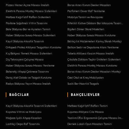
Pizzacı Hamur Açma Masası İmalatı
Borsa Aracı Kurum Dealer Masaları
Elektrik Panosu Montaj Masası Sistemleri
Parfümeri Duvar Raf Yenileme
Matbaa Kağıt İstif Rafları Sistemleri
Mobilya Tamiri ve Revizyonu
Pastane Soğutmalı Vitrin Tasarımı
Nitelikli Kahve Dükkanı Bar İstasyonu Tasarımı
Bale Stüdyosu Bar ve Aynaları Tamiri
Bijuteri Döner Stand Modelleri
Haber Stüdyosu Sunucu Masası Sistemleri
Haber Stüdyosu Sunucu Masası Kurulumu
Kayıt Stüdyosu Akustik Tasarım
Balıkçılık Malzemeleri Kamış Standı Montajı
Ortopedi Protez Atölyesi Tezgahları Kurulumu
Balkon Sedir ve Depolama Alanı Yenileme
Kış Bahçesi Yemek Masası Sistemleri
Tabela Atölyesi Kesim Masası İmalatı
Diş Teknisyeni Çalışma Masası
Çikolata Dükkanı Teşhir Üniteleri Sistemleri
Haber Stüdyosu Sunucu Masası Yenileme
Elektrik Panosu Montaj Masası Kurulumu
Baharatçı Ahşap Çekmece Tasarımı
Borsa Aracı Kurum Dealer Masaları Montajı
Garaj Alet Dolabı ve Tezgah Kurulumu
Özel Okul ve Kreş Mobilyaları
Radyo Stüdyosu Yayın Masası İmalatı
Sushi Bar Hazırlık Tezgahı
BAĞCILAR
BAHÇELIEVLER
Kayıt Stüdyosu Akustik Tasarım Sistemleri
Matbaa Kağıt İstif Rafları Tamiri
Kuyumcu Vitrini ve Mobilyası
Kuyumcu Atölyesi Cila Masası
Mağaza Işıklı Ahşap Kasaları
Yazılım Ofisi Ergonomik Çalışma Masası İmalatı
Lastikçi Depo Raf Tasarımı
Dernek Lokali Oyun Masaları Tamiri