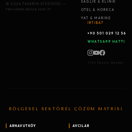
SAĞLIK & KLİNİK
© 2026 TASARIM STÜDYOSU —
tecrubemobilya.com.tr
OTEL & HORECA
YAT & MARİNE
İRTİBAT
+90 501 029 12 56
WHATSAPP HATTI
7/24 Teknik Destek
BÖLGESEL SEKTÖREL ÇÖZÜM MATRİSİ
ARNAVUTKÖY
AVCILAR