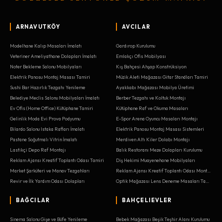
ARNAVUTKÖY
AVCILAR
Modelhane Kalıp Masaları İmalatı
Gardırop Kurulumu
Veteriner Ameliyathane Dolapları İmalatı
Emlakçı Ofis Mobilyası
Noter Bekleme Salonu Mobilyaları
Kış Bahçesi Ahşap Konstrüksiyon
Elektrik Panosu Montaj Masası Tamiri
Müzik Aleti Mağazası Gitar Standları Tamiri
Sushi Bar Hazırlık Tezgahı Yenileme
Ayakkabı Mağazası Mobilya Üretimi
Belediye Meclis Salonu Mobilyaları İmalatı
Berber Tezgahı ve Koltuk Montajı
Ev Ofis (Home Office) Kütüphane Tamiri
Kütüphane Raf ve Okuma Masaları
Gelinlik Moda Evi Prova Podyumu
E-Spor Arena Oyuncu Masaları Montajı
Bilardo Salonu Istaka Rafları İmalatı
Elektrik Panosu Montaj Masası Sistemleri
Pastane Soğutmalı Vitrin İmalatı
Merdiven Altı Kiler Dolabı Montajı
Lastikçi Depo Raf Montajı
Balık Restoranı Meze Dolapları Kurulumu
Reklam Ajansı Kreatif Toplantı Odası Tamiri
Diş Hekimi Muayenehane Mobilyaları
Market Şarküteri ve Manav Tezgahları
Reklam Ajansı Kreatif Toplantı Odası Montajı
Revir ve İlk Yardım Odası Dolapları
Optik Mağazası Lens Deneme Masaları Tamiri
BAĞCILAR
BAHÇELIEVLER
Sinema Salonu Gişe ve Büfe Yenileme
Bebek Mağazası Beşik Teşhir Alanı Kurulumu