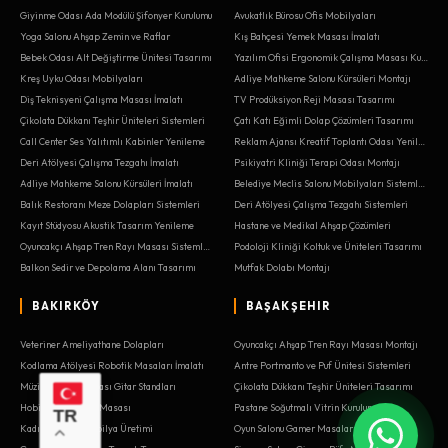
Giyinme Odası Ada Modülü Şifonyer Kurulumu
Avukatlık Bürosu Ofis Mobilyaları
Yoga Salonu Ahşap Zemin ve Raflar
Kış Bahçesi Yemek Masası İmalatı
Bebek Odası Alt Değiştirme Ünitesi Tasarımı
Yazılım Ofisi Ergonomik Çalışma Masası Kurulumu
Kreş Uyku Odası Mobilyaları
Adliye Mahkeme Salonu Kürsüleri Montajı
Diş Teknisyeni Çalışma Masası İmalatı
TV Prodüksiyon Reji Masası Tasarımı
Çikolata Dükkanı Teşhir Üniteleri Sistemleri
Çatı Katı Eğimli Dolap Çözümleri Tasarımı
Call Center Ses Yalıtımlı Kabinler Yenileme
Reklam Ajansı Kreatif Toplantı Odası Yenileme
Deri Atölyesi Çalışma Tezgahı İmalatı
Psikiyatri Kliniği Terapi Odası Montajı
Adliye Mahkeme Salonu Kürsüleri İmalatı
Belediye Meclis Salonu Mobilyaları Sistemleri
Balık Restoranı Meze Dolapları Sistemleri
Deri Atölyesi Çalışma Tezgahı Sistemleri
Kayıt Stüdyosu Akustik Tasarım Yenileme
Hastane ve Medikal Ahşap Çözümleri
Oyuncakçı Ahşap Tren Rayı Masası Sistemleri
Podoloji Kliniği Koltuk ve Üniteleri Tasarımı
Balkon Sedir ve Depolama Alanı Tasarımı
Mutfak Dolabı Montajı
BAKIRKÖY
BAŞAKŞEHIR
Veteriner Ameliyathane Dolapları
Oyuncakçı Ahşap Tren Rayı Masası Montajı
Kodlama Atölyesi Robotik Masaları İmalatı
Antre Portmanto ve Puf Ünitesi Sistemleri
Müzik Aleti Mağazası Gitar Standları
Çikolata Dükkanı Teşhir Üniteleri Tasarımı
Hobi Odası Maket Masası
Pastane Soğutmalı Vitrin Kurulumu
TR
Kadın Kuaförü Mobilya Üretimi
Oyun Salonu Gamer Masaları