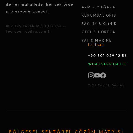
ile her mahallede, her sektörde
AVM & MAĞAZA
profesyonel zanaat.
KURUMSAL OFİS
SAĞLIK & KLİNİK
© 2026 TASARIM STÜDYOSU —
tecrubemobilya.com.tr
OTEL & HORECA
YAT & MARİNE
İRTİBAT
+90 501 029 12 56
WHATSAPP HATTI
7/24 Teknik Destek
BÖLGESEL SEKTÖREL ÇÖZÜM MATRİSİ