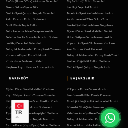
Ev Ofis (Home Office) Kütüphane Sistemleri
Diş Polikliniği Dolap Sistemleri
Sinema Salonu Gişe ve Büfe
Lastikçi Depo Raf Tamiri
Deri Atölyesi Çalışma Tezgahı Sistemleri
Tabela Atölyesi Kesim Masası İmalatı
Aktar Kavanoz Rafları Sistemleri
Av Malzemeleri Tüfek Dolabı Tamiri
Optik Gözlük Teşhir Rafları
Market Şarküteri ve Manav Tezgahları
Balık Restoranı Meze Dolapları İmalatı
Bijuteri Döner Stand Modelleri Tamiri
Belediye Meclis Salonu Mobilyaları Sistemleri
Haber Stüdyosu Sunucu Masası İmalatı
Lastikçi Depo Raf Sistemleri
Kuyumcu Atölyesi Cila Masası Kurulumu
Balıkçılık Malzemeleri Kamış Standı Tasarımı
Avm Stand ve Kiosk Üniteleri
Kodlama Atölyesi Robotik Masaları
Balıkçılık Malzemeleri Kamış Standı Tamiri
Klinik Hasta Bekleme Üniteleri
Matbaa Kağıt İstif Rafları Yenileme
Meyhane Ahşap Masa ve Sandalye İmalatı
Deri Atölyesi Çalışma Tezgahı İmalatı
BAKIRKÖY
BAŞAKŞEHIR
Bijuteri Döner Stand Modelleri Kurulumu
Kütüphane Raf ve Okuma Masaları
Kayıt Stüdyosu Akustik Tasarım Sistemleri
Merdiven Altı Kiler Dolabı Kurulumu
Müzik Aleti Mağazası Gitar Standları Kurulumu
Podoloji Kliniği Koltuk ve Üniteleri Tamiri
Kış Bahçesi Yemek Masası Sistemleri
Mimarlık Ofisi Çizim Masaları
TR
Tiyatro Sahne Dekoru Ahşap İşleri Yenileme
Veteriner Ameliyathane Dolapları Sistemleri
Deri Atölyesi Çalışma Tezgahı Tasarımı
Balıkçılık Malzemeleri Kamış Standı Montajı
Escape Room (Kaçış Oyunu) Dekoru Yenileme
Bilardo Salonu Istaka Rafları Sistemleri