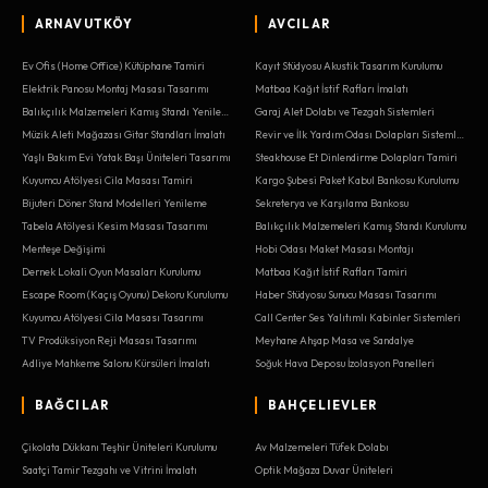
ARNAVUTKÖY
AVCILAR
Ev Ofis (Home Office) Kütüphane Tamiri
Kayıt Stüdyosu Akustik Tasarım Kurulumu
Elektrik Panosu Montaj Masası Tasarımı
Matbaa Kağıt İstif Rafları İmalatı
Balıkçılık Malzemeleri Kamış Standı Yenileme
Garaj Alet Dolabı ve Tezgah Sistemleri
Müzik Aleti Mağazası Gitar Standları İmalatı
Revir ve İlk Yardım Odası Dolapları Sistemleri
Yaşlı Bakım Evi Yatak Başı Üniteleri Tasarımı
Steakhouse Et Dinlendirme Dolapları Tamiri
Kuyumcu Atölyesi Cila Masası Tamiri
Kargo Şubesi Paket Kabul Bankosu Kurulumu
Bijuteri Döner Stand Modelleri Yenileme
Sekreterya ve Karşılama Bankosu
Tabela Atölyesi Kesim Masası Tasarımı
Balıkçılık Malzemeleri Kamış Standı Kurulumu
Menteşe Değişimi
Hobi Odası Maket Masası Montajı
Dernek Lokali Oyun Masaları Kurulumu
Matbaa Kağıt İstif Rafları Tamiri
Escape Room (Kaçış Oyunu) Dekoru Kurulumu
Haber Stüdyosu Sunucu Masası Tasarımı
Kuyumcu Atölyesi Cila Masası Tasarımı
Call Center Ses Yalıtımlı Kabinler Sistemleri
TV Prodüksiyon Reji Masası Tasarımı
Meyhane Ahşap Masa ve Sandalye
Adliye Mahkeme Salonu Kürsüleri İmalatı
Soğuk Hava Deposu İzolasyon Panelleri
BAĞCILAR
BAHÇELIEVLER
Çikolata Dükkanı Teşhir Üniteleri Kurulumu
Av Malzemeleri Tüfek Dolabı
Saatçi Tamir Tezgahı ve Vitrini İmalatı
Optik Mağaza Duvar Üniteleri