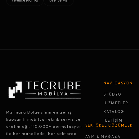
Vivense Montaj
Otel Servisi
NAVİGASYON
STÜDYO
HİZMETLER
Marmara Bölgesi'nin en geniş
KATALOG
kapsamlı mobilya teknik servis ve
İLETİŞİM
SEKTÖREL ÇÖZÜMLER
üretim ağı. 110.000+ permütasyon
ile her mahallede, her sektörde
AVM & MAĞAZA