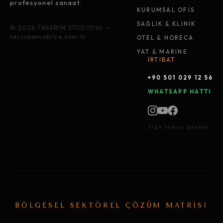
profesyonel zanaat.
KURUMSAL OFİS
SAĞLIK & KLİNİK
© 2026 TASARIM STÜDYOSU —
tecrubemobilya.com.tr
OTEL & HORECA
YAT & MARİNE
İRTİBAT
+90 501 029 12 56
WHATSAPP HATTI
7/24 Teknik Destek
BÖLGESEL SEKTÖREL ÇÖZÜM MATRİSİ