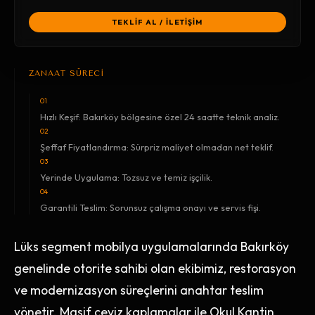
TEKLİF AL / İLETİŞİM
ZANAAT SÜRECİ
01
Hızlı Keşif: Bakırköy bölgesine özel 24 saatte teknik analiz.
02
Şeffaf Fiyatlandırma: Sürpriz maliyet olmadan net teklif.
03
Yerinde Uygulama: Tozsuz ve temiz işçilik.
04
Garantili Teslim: Sorunsuz çalışma onayı ve servis fişi.
Lüks segment mobilya uygulamalarında Bakırköy
genelinde otorite sahibi olan ekibimiz, restorasyon
ve modernizasyon süreçlerini anahtar teslim
yönetir. Masif ceviz kaplamalar ile Okul Kantin