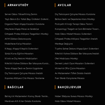
ARNAVUTKÖY
AVCILAR
Server Odası Yükseltilmiş Zemin
Diş Teknisyeni Çalışma Masası Kurulumu
Yaşlı Bakım Evi Yatak Başı Üniteleri Sistemleri
Balkon Sedir ve Depolama Alanı Montajı
Organik Pazar Ahşap Kasaları Kurulumu
Psikiyatri Kliniği Terapi Odası Tamiri
Meyhane Ahşap Masa ve Sandalye
Kuruyemişçi Tezgah ve Cam Bölmeler Tasarımı
Ortopedi Protez Atölyesi Tezgahları Montajı
Hobi Odası Maket Masası Sistemleri
AVM Dükkan Dekorasyonu
Ortopedi Protez Atölyesi Tezgahları İmalatı
Modelhane Kalıp Masaları
Menteşe Değişimi
Kitapçı Ahşap Kitaplık Sistemleri
Tiyatro Sahne Dekoru Ahşap İşleri Sistemleri
Sürücü Kursu Eğitim Masaları
Nitelikli Kahve Dükkanı Bar İstasyonu İmalatı
Klinik ve Diş Hekimi Mobilyaları
Otel Mobilyası Montajı
Nitelikli Kahve Dükkanı Bar İstasyonu Kurulumu
Dernek Lokali Oyun Masaları Sistemleri
Teras Ahşap Deck ve Zemin Uygulama
Mimarlık Ofisi Çizim Masaları
Diş Teknisyeni Çalışma Masası İmalatı
Av Malzemeleri Tüfek Dolabı İmalatı
Kuyumcu Atölyesi Cila Masası Yenileme
Fuar Standı Karşılama Masası
BAĞCILAR
BAHÇELIEVLER
Balıkçılık Malzemeleri Kamış Standı Yenileme
Haber Stüdyosu Sunucu Masası Montajı
Merdiven Altı Kiler Dolabı Kurulumu
Hobi Odası Maket Masası