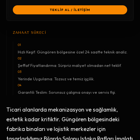
TEKLİF AL / İLETİŞİM
ZANAAT SÜRECİ
01
Hızlı Keşif: Güngören bölgesine özel 24 saatte teknik analiz.
02
Şeffaf Fiyatlandırma: Sürpriz maliyet olmadan net teklif.
03
Yerinde Uygulama: Tozsuz ve temiz işçilik.
04
Garantili Teslim: Sorunsuz çalışma onayı ve servis fişi.
Ticari alanlarda mekanizasyon ve sağlamlık,
estetik kadar kritiktir. Güngören bölgesindeki
fabrika binaları ve lojistik merkezler için
tasarladığımız Bilardo Salonu Istaka Rafları İmalatı