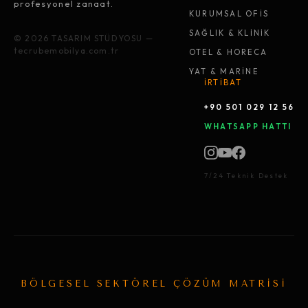
profesyonel zanaat.
KURUMSAL OFİS
SAĞLIK & KLİNİK
© 2026 TASARIM STÜDYOSU —
tecrubemobilya.com.tr
OTEL & HORECA
YAT & MARİNE
İRTİBAT
+90 501 029 12 56
WHATSAPP HATTI
7/24 Teknik Destek
BÖLGESEL SEKTÖREL ÇÖZÜM MATRİSİ