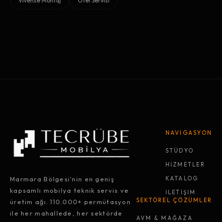
Vivense Montaj
Otel Servisi
NAVİGASYON
STÜDYO
HİZMETLER
Marmara Bölgesi'nin en geniş
KATALOG
kapsamlı mobilya teknik servis ve
İLETİŞİM
SEKTÖREL ÇÖZÜMLER
üretim ağı. 110.000+ permütasyon
ile her mahallede, her sektörde
AVM & MAĞAZA