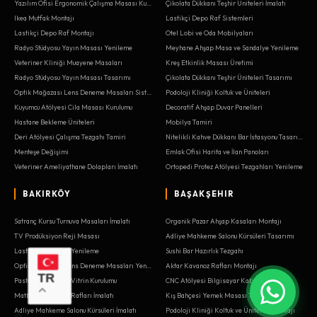
Yazılım Ofisi Ergonomik Çalışma Masası Kurulumu
Çikolata Dükkanı Teşhir Üniteleri İmalatı
Ikea Mutfak Montajı
Lastikçi Depo Raf Sistemleri
Lastikçi Depo Raf Montajı
Otel Lobi ve Oda Mobilyaları
Radyo Stüdyosu Yayın Masası Yenileme
Meyhane Ahşap Masa ve Sandalye Yenileme
Veteriner Kliniği Muayene Masaları
Kreş Etkinlik Masası Üretimi
Radyo Stüdyosu Yayın Masası Tasarımı
Çikolata Dükkanı Teşhir Üniteleri Tasarımı
Optik Mağazası Lens Deneme Masaları Sistemleri
Podoloji Kliniği Koltuk ve Üniteleri
Kuyumcu Atölyesi Cila Masası Kurulumu
Decoratif Ahşap Duvar Panelleri
Hastane Bekleme Üniteleri
Mobilya Tamiri
Deri Atölyesi Çalışma Tezgahı Tamiri
Nitelikli Kahve Dükkanı Bar İstasyonu Tasarımı
Menteşe Değişimi
Emlak Ofisi Harita ve İlan Panoları
Veteriner Ameliyathane Dolapları İmalatı
Ortopedi Protez Atölyesi Tezgahları Yenileme
BAKIRKÖY
BAŞAKŞEHIR
Satranç Kursu Turnuva Masaları İmalatı
Organik Pazar Ahşap Kasaları Montajı
TV Prodüksiyon Reji Masası
Adliye Mahkeme Salonu Kürsüleri Tasarımı
Lastikçi Depo Raf Yenileme
Sushi Bar Hazırlık Tezgahı
Optik Mağazası Lens Deneme Masaları Yenileme
Aktar Kavanoz Rafları Montajı
TR
Pastane Soğutmalı Vitrin Kurulumu
CNC Atölyesi Bilgisayar Kabini
Matbaa Kağıt İstif Rafları İmalatı
Kış Bahçesi Yemek Masası Tasarımı
Adliye Mahkeme Salonu Kürsüleri İmalatı
Podoloji Kliniği Koltuk ve Üniteleri Montajı