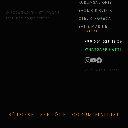
KURUMSAL OFİS
SAĞLIK & KLİNİK
© 2026 TASARIM STÜDYOSU —
tecrubemobilya.com.tr
OTEL & HORECA
YAT & MARİNE
İRTİBAT
+90 501 029 12 56
WHATSAPP HATTI
7/24 Teknik Destek
BÖLGESEL SEKTÖREL ÇÖZÜM MATRİSİ