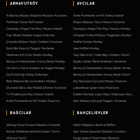
ARNAVUTKÖY
AVCILAR
Kodlama Atölyesi Robotik Masaları Kurulumu
Antre Portmanto ve Puf Ünitesi İmalatı
Parfümeri Duvar Raf İmalatı
Radyo Stüdyosu Yayın Masası Kurulumu
Oyuncakçı Ahşap Tren Rayı Masası İmalatı
Oyuncakçı Ahşap Tren Rayı Masası Montajı
Fuar Standı Modüler Ahşap Sistemler
Ortopedi Protez Atölyesi Tezgahları Montajı
Çikolata Dükkanı Teşhir Üniteleri Kurulumu
Mutfak Dolabı Montajı
Sushi Bar Hazırlık Tezgahı Yenileme
Ikea Mutfak Montajı
Merdiven Altı Kiler Dolabı Montajı
Yaşlı Bakım Evi Yatak Başı Üniteleri Tamiri
Balıkçılık Malzemeleri Kamış Standı Montajı
Bijuteri Döner Stand Modelleri Yenileme
Oto Servis Takım Arabası ve Tezgah Montajı
Balıkçılık Malzemeleri Kamış Standı Yenileme
Diş Polikliniği Dolap Sistemleri
Balıkçılık Malzemeleri Kamış Standı Tamiri
Bale Stüdyosu Bar ve Aynaları Montajı
Diş Teknisyeni Çalışma Masası Tasarımı
Giyinme Odası Ada Modülü Şifonyer Kurulumu
Laboratuvar Çeker Ocak Mobilyası
TV Prodüksiyon Reji Masası İmalatı
Estetik Merkezi Lazer Odası Mobilyası Montajı
Antre Portmanto ve Puf Ünitesi Tasarımı
Deri Atölyesi Çalışma Tezgahı Yenileme
BAĞCILAR
BAHÇELIEVLER
Satranç Kursu Turnuva Masaları Kurulumu
Optik Mağazası Stand ve Rafları
Adliye Mahkeme Salonu Kürsüleri Tamiri
Spor Salonu Soyunma Dolapları (Locker)
Mobilya Tamiri
Kargo Şubesi Paket Kabul Bankosu