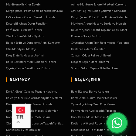
Merdiven Altı Kiler Dolabı
Adliye Mahkeme Salonu Kürsüleri Kurulumu
Kargo Şubesi Paket Kabul Bankosu Kurulumu
Çatı Katı Eğimli Dolap Çözümleri Kurulumu
E-Spor Arena Oyuncu Masaları İmalatı
Kargo Şubesi Paket Kabul Bankosu Sistemleri
Decoratif Ahşap Duvar Panelleri
Meyhane Ahşap Masa ve Sandalye Montajı
Parfümeri Duvar Raf Tamiri
Reklam Ajansı Kreatif Toplantı Odası Montajı
Otel Lobi ve Oda Mobilyaları
Eczane Nöbetçi Bankosu
Balkon Sedir ve Depolama Alanı Kurulumu
Oyuncakçı Ahşap Tren Rayı Masası Yenileme
Ofis Mobilyası Montajı
Hastane Bekleme Üniteleri
Kreş Etkinlik Masası Üretimi
Çamaşır Odası Raf ve Üniteleri
Balık Restoranı Meze Dolapları Tamiri
Mağaza Teşhir Standı Üretimi
Çiçekçi Teşhir Standları ve Rafları
Sinema Salonu Gişe ve Büfe Kurulumu
BAKIRKÖY
BAŞAKŞEHIR
Deri Atölyesi Çalışma Tezgahı Kurulumu
Bale Stüdyosu Bar ve Aynaları
Belediye Meclis Salonu Mobilyaları Sistemleri
Borsa Aracı Kurum Dealer Masaları
Pizzacı Hamur Açma Masası İmalatı
Oyuncakçı Ahşap Tren Rayı Masası
Kuyumcu Atölyesi Cila Masası Sistemleri
Portmanto ve Ayakkabılık Tasarımı
TR
Noter Bekleme Salonu Mobilyaları
Hobi Odası Maket Masası Montajı
Oto Servis Takım Arabası ve Tezgah Yenileme
Kodlama Atölyesi Robotik Masaları Tamiri
Konsolosluk Vize Bankoları
Modelhane Kalıp Masaları Yenileme
Satranç Kursu Turnuva Masaları
Reklam Ajansı Kreatif Toplantı Odası Yenileme