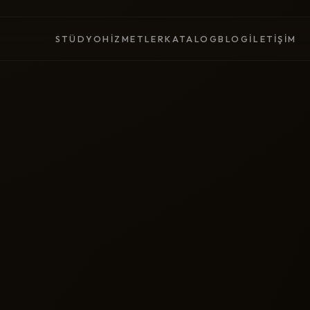
STÜDYO
HIZMETLER
KATALOG
BLOG
İLETIŞIM