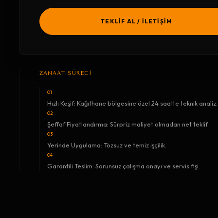
TEKLİF AL / İLETİŞİM
ZANAAT SÜRECİ
01
Hızlı Keşif: Kağıthane bölgesine özel 24 saatte teknik analiz.
02
Şeffaf Fiyatlandırma: Sürpriz maliyet olmadan net teklif.
03
Yerinde Uygulama: Tozsuz ve temiz işçilik.
04
Garantili Teslim: Sorunsuz çalışma onayı ve servis fişi.