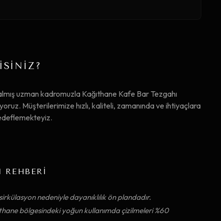
İSİNİZ?
 almış uzman kadromuzla Kağıthane Kafe Bar Tezgahı
uz. Müşterilerimize hızlı, kaliteli, zamanında ve ihtiyaçlara
hedeflemekteyiz.
M REHBERİ
irkülasyon nedeniyle dayanıklılık ön plandadır.
ğıthane bölgesindeki yoğun kullanımda çizilmeleri %60