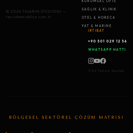
KURUMSAL OFİS
SAĞLIK & KLİNİK
© 2026 TASARIM STÜDYOSU —
tecrubemobilya.com.tr
OTEL & HORECA
YAT & MARİNE
İRTİBAT
+90 501 029 12 56
WHATSAPP HATTI
7/24 Teknik Destek
BÖLGESEL SEKTÖREL ÇÖZÜM MATRİSİ