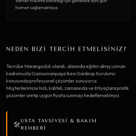
zaman nöbette beklediği için genellikle aynı gün
hizmet sağlamaktayız.
NEDEN BİZİ TERCİH ETMELİSİNİZ?
Tecrübe Marangozluk olarak, alanında eğitim almış uzman
kadromuzla Gaziosmanpaşa Ikea Gardırop Kurulumu
konusunda profesyonel çözümler sunuyoruz.
Müşterilerimize hızlı, kaliteli, zamanında ve ihtiyaçlara pratik
çözümler üretip uygun fiyata sunmayı hedeflemekteyiz.
USTA TAVSİYESİ & BAKIM
🛠️
REHBERİ