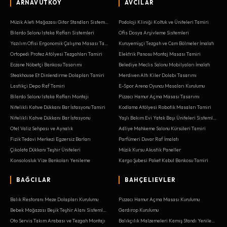
ARNAVUTKÖY
AVCILAR
Müzik Aleti Mağazası Gitar Standları Sistemleri
Podoloji Kliniği Koltuk ve Üniteleri Tamiri
Bilardo Salonu Istaka Rafları Sistemleri
Ofis Dosya Arşivleme Sistemleri
Yazılım Ofisi Ergonomik Çalışma Masası Tamiri
Kuruyemişçi Tezgah ve Cam Bölmeler İmalatı
Ortopedi Protez Atölyesi Tezgahları Tamiri
Elektrik Panosu Montaj Masası Tamiri
Eczane Nöbetçi Bankosu Tasarımı
Belediye Meclis Salonu Mobilyaları İmalatı
Steakhouse Et Dinlendirme Dolapları Tamiri
Merdiven Altı Kiler Dolabı Tasarımı
Lastikçi Depo Raf Tamiri
E-Spor Arena Oyuncu Masaları Kurulumu
Bilardo Salonu Istaka Rafları Montajı
Pizzacı Hamur Açma Masası Tasarımı
Nitelikli Kahve Dükkanı Bar İstasyonu Tamiri
Kodlama Atölyesi Robotik Masaları Tamiri
Nitelikli Kahve Dükkanı Bar İstasyonu
Yaşlı Bakım Evi Yatak Başı Üniteleri Sistemleri
Otel Valiz Sehpası ve Aynalık
Adliye Mahkeme Salonu Kürsüleri Tamiri
Fizik Tedavi Merkezi Egzersiz Barları
Parfümeri Duvar Raf İmalatı
Çikolata Dükkanı Teşhir Üniteleri
Müzik Kursu Akustik Paneller
Konsolosluk Vize Bankoları Yenileme
Kargo Şubesi Paket Kabul Bankosu Tamiri
BAĞCILAR
BAHÇELIEVLER
Balık Restoranı Meze Dolapları Kurulumu
Pizzacı Hamur Açma Masası Kurulumu
Bebek Mağazası Beşik Teşhir Alanı Sistemleri
Gardırop Kurulumu
Oto Servis Takım Arabası ve Tezgah Montajı
Balıkçılık Malzemeleri Kamış Standı Yenileme