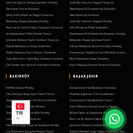
Çatı Katı Eğimli Dolap Çözümleri Montajı
Sushi Bar Hazırlık Tezgahı Tasarımı
Dershane Sıra ve Masaları
Steakhouse Et Dinlendirme Dolapları
Garaj Alet Dolabı ve Tezgah Tasarımı
Ikea Gardırop Kurulumu
Baharatçı Ahşap Çekmece Montajı
Sushi Bar Hazırlık Tezgahı Montajı
Revir ve İlk Yardım Odası Dolapları Kurulumu
Ofis Bölme ve Panel Sistemleri
Av Malzemeleri Tüfek Dolabı Tamiri
Steakhouse Et Dinlendirme Dolapları Montajı
Çikolata Dükkanı Teşhir Üniteleri Tasarımı
Baharatçı Ahşap Çekmece Tamiri
Eczane Bankosu ve Dolap Sistemleri
Adliye Mahkeme Salonu Kürsüleri Montajı
Radyo Stüdyosu Yayın Masası Yenileme
Kuruyemişçi Tezgah ve Cam Bölmeler Kurulumu
Yaşlı Bakım Evi Yatak Başı Üniteleri Kurulumu
Balık Restoranı Meze Dolapları
Call Center Ses Yalıtımlı Kabinler Kurulumu
Kayıt Stüdyosu Akustik Tasarım Kurulumu
BAKIRKÖY
BAŞAKŞEHIR
Mutfak Dolabı Montajı
Konsolosluk Vize Bankoları Kurulumu
CNC Atölyesi Bilgisayar Kabini Tamiri
Pastane Soğutmalı Vitrin Sistemleri
Saatçi Tamir Tezgahı ve Vitrini Kurulumu
Konsolosluk Vize Bankoları Tamiri
Elektrik Panosu Montaj Masası
Kayıt Stüdyosu Akustik Tasarım Tamiri
TR
Sinema Salonu Gişe ve Büfe Montajı
Balkon Sedir ve Depolama Alanı Yenileme
Lastikçi Depo Raf Tasarımı
Revir ve İlk Yardım Odası Dolapları Tamiri
Meyhane Ahşap Masa ve Sandalye Montajı
Seramik Atölyesi Kurutma Rafları
Diş Teknisyeni Çalışma Masası Tamiri
Estetik Merkezi Lazer Odası Mobilyası Tamiri