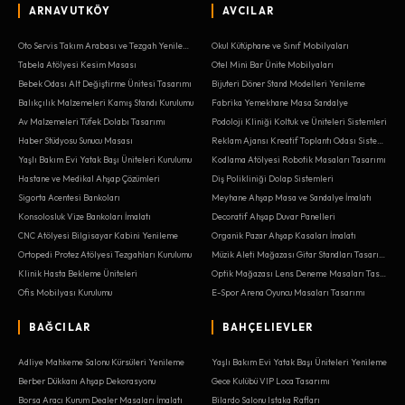
ARNAVUTKÖY
AVCILAR
Oto Servis Takım Arabası ve Tezgah Yenileme
Okul Kütüphane ve Sınıf Mobilyaları
Tabela Atölyesi Kesim Masası
Otel Mini Bar Ünite Mobilyaları
Bebek Odası Alt Değiştirme Ünitesi Tasarımı
Bijuteri Döner Stand Modelleri Yenileme
Balıkçılık Malzemeleri Kamış Standı Kurulumu
Fabrika Yemekhane Masa Sandalye
Av Malzemeleri Tüfek Dolabı Tasarımı
Podoloji Kliniği Koltuk ve Üniteleri Sistemleri
Haber Stüdyosu Sunucu Masası
Reklam Ajansı Kreatif Toplantı Odası Sistemleri
Yaşlı Bakım Evi Yatak Başı Üniteleri Kurulumu
Kodlama Atölyesi Robotik Masaları Tasarımı
Hastane ve Medikal Ahşap Çözümleri
Diş Polikliniği Dolap Sistemleri
Sigorta Acentesi Bankoları
Meyhane Ahşap Masa ve Sandalye İmalatı
Konsolosluk Vize Bankoları İmalatı
Decoratif Ahşap Duvar Panelleri
CNC Atölyesi Bilgisayar Kabini Yenileme
Organik Pazar Ahşap Kasaları İmalatı
Ortopedi Protez Atölyesi Tezgahları Kurulumu
Müzik Aleti Mağazası Gitar Standları Tasarımı
Klinik Hasta Bekleme Üniteleri
Optik Mağazası Lens Deneme Masaları Tasarımı
Ofis Mobilyası Kurulumu
E-Spor Arena Oyuncu Masaları Tasarımı
BAĞCILAR
BAHÇELIEVLER
Adliye Mahkeme Salonu Kürsüleri Yenileme
Yaşlı Bakım Evi Yatak Başı Üniteleri Yenileme
Berber Dükkanı Ahşap Dekorasyonu
Gece Kulübü VIP Loca Tasarımı
Borsa Aracı Kurum Dealer Masaları İmalatı
Bilardo Salonu Istaka Rafları