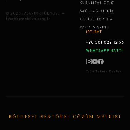
KURUMSAL OFİS
SAĞLIK & KLİNİK
© 2026 TASARIM STÜDYOSU —
tecrubemobilya.com.tr
OTEL & HORECA
YAT & MARİNE
İRTİBAT
+90 501 029 12 56
WHATSAPP HATTI
7/24 Teknik Destek
BÖLGESEL SEKTÖREL ÇÖZÜM MATRİSİ