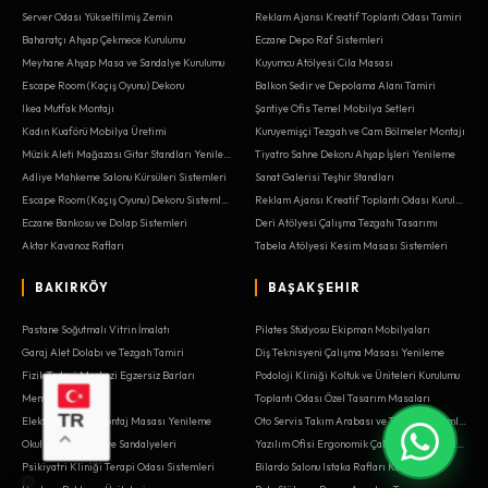
Server Odası Yükseltilmiş Zemin
Reklam Ajansı Kreatif Toplantı Odası Tamiri
Baharatçı Ahşap Çekmece Kurulumu
Eczane Depo Raf Sistemleri
Meyhane Ahşap Masa ve Sandalye Kurulumu
Kuyumcu Atölyesi Cila Masası
Escape Room (Kaçış Oyunu) Dekoru
Balkon Sedir ve Depolama Alanı Tamiri
Ikea Mutfak Montajı
Şantiye Ofis Temel Mobilya Setleri
Kadın Kuaförü Mobilya Üretimi
Kuruyemişçi Tezgah ve Cam Bölmeler Montajı
Müzik Aleti Mağazası Gitar Standları Yenileme
Tiyatro Sahne Dekoru Ahşap İşleri Yenileme
Adliye Mahkeme Salonu Kürsüleri Sistemleri
Sanat Galerisi Teşhir Standları
Escape Room (Kaçış Oyunu) Dekoru Sistemleri
Reklam Ajansı Kreatif Toplantı Odası Kurulumu
Eczane Bankosu ve Dolap Sistemleri
Deri Atölyesi Çalışma Tezgahı Tasarımı
Aktar Kavanoz Rafları
Tabela Atölyesi Kesim Masası Sistemleri
BAKIRKÖY
BAŞAKŞEHIR
Pastane Soğutmalı Vitrin İmalatı
Pilates Stüdyosu Ekipman Mobilyaları
Garaj Alet Dolabı ve Tezgah Tamiri
Diş Teknisyeni Çalışma Masası Yenileme
Fizik Tedavi Merkezi Egzersiz Barları
Podoloji Kliniği Koltuk ve Üniteleri Kurulumu
Menteşe Değişimi
Toplantı Odası Özel Tasarım Masaları
TR
Elektrik Panosu Montaj Masası Yenileme
Oto Servis Takım Arabası ve Tezgah Sistemleri
Okul Kantin Masa ve Sandalyeleri
Yazılım Ofisi Ergonomik Çalışma Masası Montajı
Psikiyatri Kliniği Terapi Odası Sistemleri
Bilardo Salonu Istaka Rafları Kurulumu