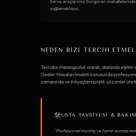
Servis araçlarımız Güngören mahallelerinde h
sağlamaktayız.
NEDEN BİZİ TERCİH ETMEL
Tecrübe Marangozluk olarak, alanında eğiti
Dealer Masaları İmalatı konusunda profesyonel 
zamanında ve ihtiyaçlara pratik çözümler üret
🛠️
USTA TAVSİYESİ & BAKI
"Profesyonel montaj ve tamir sonrası mob