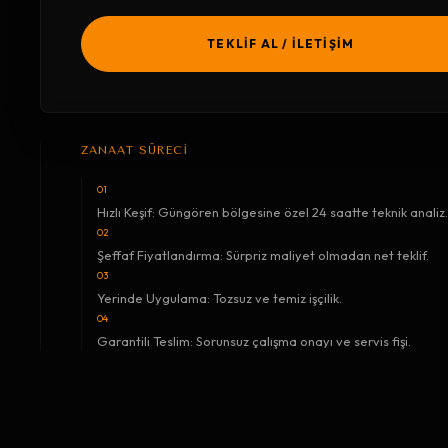
TEKLİF AL / İLETİŞİM
ZANAAT SÜRECİ
01
Hızlı Keşif: Güngören bölgesine özel 24 saatte teknik analiz.
02
Şeffaf Fiyatlandırma: Sürpriz maliyet olmadan net teklif.
03
Yerinde Uygulama: Tozsuz ve temiz işçilik.
04
Garantili Teslim: Sorunsuz çalışma onayı ve servis fişi.