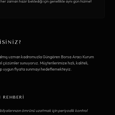
er zaman hazır beklediği için genellikle aynı gün hizmet
İSİNİZ?
m almış uzman kadromuzla Güngören Borsa Aracı Kurum
çözümler sunuyoruz. Müşterilerimize hızlı, kaliteli,
ip uygun fiyata sunmayı hedeflemekteyiz.
M REHBERİ
ilyalarınızın ömrünü uzatmak için periyodik kontrol