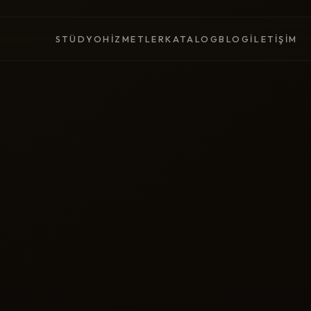
STÜDYO
HIZMETLER
KATALOG
BLOG
İLETIŞIM