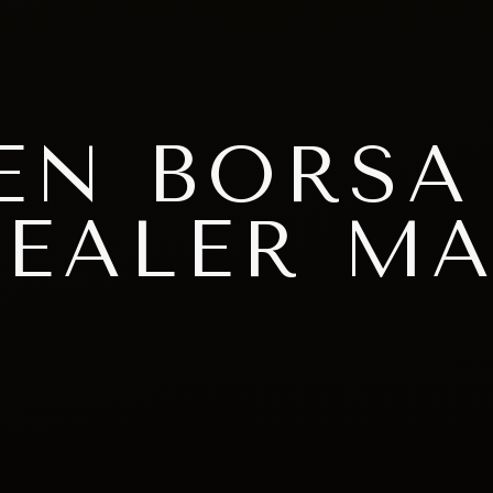
N BORSA
EALER MA