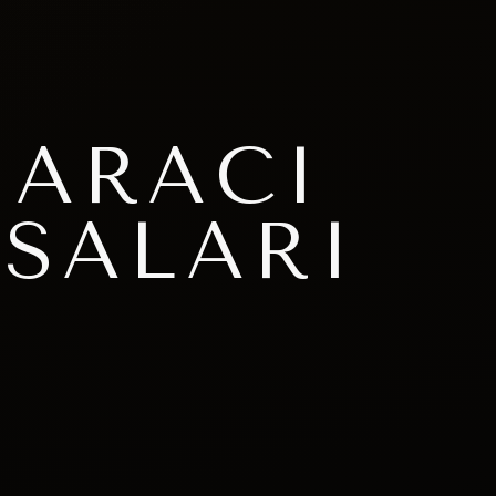
 ARACI
SALARI