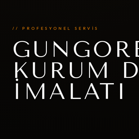
// PROFESYONEL SERVİS
GÜNGÖRE
KURUM D
İMALATI