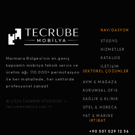
NAVİGASYON
STÜDYO
HİZMETLER
Marmara Bölgesi'nin en geniş
KATALOG
kapsamlı mobilya teknik servis ve
İLETİŞİM
SEKTÖREL ÇÖZÜMLER
üretim ağı. 110.000+ permütasyon
ile her mahallede, her sektörde
AVM & MAĞAZA
profesyonel zanaat.
KURUMSAL OFİS
SAĞLIK & KLİNİK
© 2026 TASARIM STÜDYOSU —
tecrubemobilya.com.tr
OTEL & HORECA
YAT & MARİNE
İRTİBAT
+90 501 029 12 56