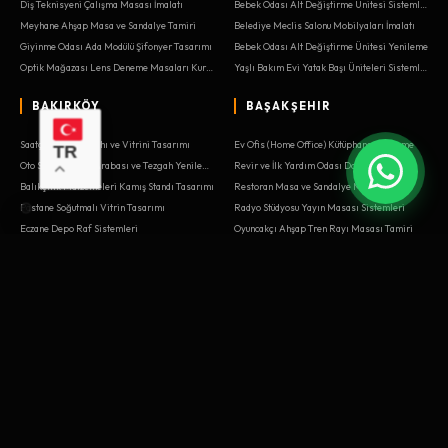
Diş Teknisyeni Çalışma Masası İmalatı
Bebek Odası Alt Değiştirme Ünitesi Sistemleri
Meyhane Ahşap Masa ve Sandalye Tamiri
Belediye Meclis Salonu Mobilyaları İmalatı
Giyinme Odası Ada Modülü Şifonyer Tasarımı
Bebek Odası Alt Değiştirme Ünitesi Yenileme
Optik Mağazası Lens Deneme Masaları Kurulumu
Yaşlı Bakım Evi Yatak Başı Üniteleri Sistemleri
BAKIRKÖY
BAŞAKŞEHIR
Saatçi Tamir Tezgahı ve Vitrini Tasarımı
Ev Ofis (Home Office) Kütüphane Yenileme
TR
Oto Servis Takım Arabası ve Tezgah Yenileme
Revir ve İlk Yardım Odası Dolapları İmalatı
Balıkçılık Malzemeleri Kamış Standı Tasarımı
Restoran Masa ve Sandalye Montajı
Pastane Soğutmalı Vitrin Tasarımı
Radyo Stüdyosu Yayın Masası Sistemleri
Eczane Depo Raf Sistemleri
Oyuncakçı Ahşap Tren Rayı Masası Tamiri
Gardırop Kurulumu
Pastane Soğutmalı Vitrin Sistemleri
Merdiven Altı Kiler Dolabı Yenileme
Bebek Odası Alt Değiştirme Ünitesi Kurulumu
Borsa Aracı Kurum Dealer Masaları Montajı
Tiyatro Sahne Dekoru Ahşap İşleri Kurulumu
Kış Bahçesi Yemek Masası Tamiri
Çatı Katı Eğimli Dolap Çözümleri Tamiri
Müzik Aleti Mağazası Gitar Standları Montajı
Psikiyatri Kliniği Terapi Odası Yenileme
E-Spor Arena Oyuncu Masaları Yenileme
Borsa Aracı Kurum Dealer Masaları Tasarımı
Tekstil Atölyesi Kesim Masaları
Eczane Nöbetçi Bankosu Montajı
Kuyumcu Atölyesi Cila Masası Tasarımı
Call Center Ses Yalıtımlı Kabinler Montajı
Ev Ofis (Home Office) Kütüphane Tasarımı
Garaj Alet Dolabı ve Tezgah Tasarımı