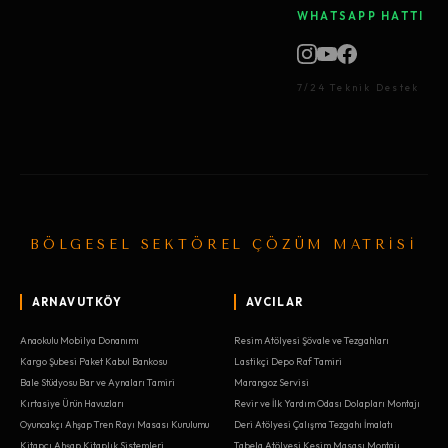
WHATSAPP HATTI
7/24 Teknik Destek
BÖLGESEL SEKTÖREL ÇÖZÜM MATRİSİ
ARNAVUTKÖY
AVCILAR
Anaokulu Mobilya Donanımı
Resim Atölyesi Şövale ve Tezgahları
Kargo Şubesi Paket Kabul Bankosu
Lastikçi Depo Raf Tamiri
Bale Stüdyosu Bar ve Aynaları Tamiri
Marangoz Servisi
Kırtasiye Ürün Havuzları
Revir ve İlk Yardım Odası Dolapları Montajı
Oyuncakçı Ahşap Tren Rayı Masası Kurulumu
Deri Atölyesi Çalışma Tezgahı İmalatı
Kitapçı Ahşap Kitaplık Sistemleri
Tabela Atölyesi Kesim Masası Montajı