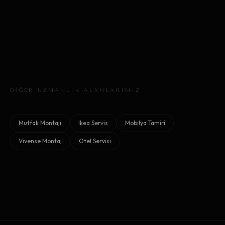
DİĞER UZMANLIK ALANLARIMIZ
Mutfak Montajı
Ikea Servis
Mobilya Tamiri
Vivense Montaj
Otel Servisi