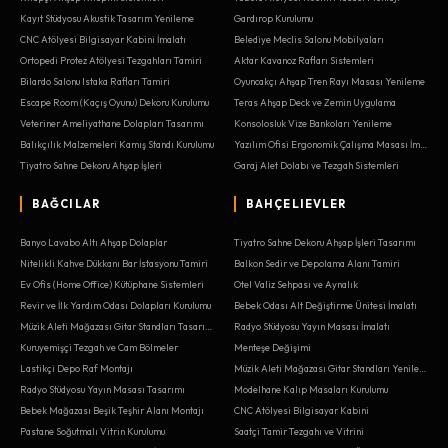
Kayıt Stüdyosu Akustik Tasarım Yenileme
Gardırop Kurulumu
CNC Atölyesi Bilgisayar Kabini İmalatı
Belediye Meclis Salonu Mobilyaları
Ortopedi Protez Atölyesi Tezgahları Tamiri
Aktar Kavanoz Rafları Sistemleri
Bilardo Salonu Istaka Rafları Tamiri
Oyuncakçı Ahşap Tren Rayı Masası Yenileme
Escape Room (Kaçış Oyunu) Dekoru Kurulumu
Teras Ahşap Deck ve Zemin Uygulama
Veteriner Ameliyathane Dolapları Tasarımı
Konsolosluk Vize Bankoları Yenileme
Balıkçılık Malzemeleri Kamış Standı Kurulumu
Yazılım Ofisi Ergonomik Çalışma Masası İmalatı
Tiyatro Sahne Dekoru Ahşap İşleri
Garaj Alet Dolabı ve Tezgah Sistemleri
BAĞCILAR
BAHÇELIEVLER
Banyo Lavabo Altı Ahşap Dolaplar
Tiyatro Sahne Dekoru Ahşap İşleri Tasarımı
Nitelikli Kahve Dükkanı Bar İstasyonu Tamiri
Balkon Sedir ve Depolama Alanı Tamiri
Ev Ofis (Home Office) Kütüphane Sistemleri
Otel Valiz Sehpası ve Aynalık
Revir ve İlk Yardım Odası Dolapları Kurulumu
Bebek Odası Alt Değiştirme Ünitesi İmalatı
Müzik Aleti Mağazası Gitar Standları Tasarımı
Radyo Stüdyosu Yayın Masası İmalatı
Kuruyemişçi Tezgah ve Cam Bölmeler
Menteşe Değişimi
Lastikçi Depo Raf Montajı
Müzik Aleti Mağazası Gitar Standları Yenileme
Radyo Stüdyosu Yayın Masası Tasarımı
Modelhane Kalıp Masaları Kurulumu
Bebek Mağazası Beşik Teşhir Alanı Montajı
CNC Atölyesi Bilgisayar Kabini
Pastane Soğutmalı Vitrin Kurulumu
Saatçi Tamir Tezgahı ve Vitrini